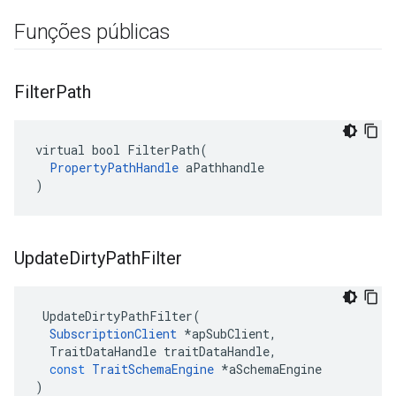
Funções públicas
Filter
Path
virtual bool FilterPath(

PropertyPathHandle
 aPathhandle

)
Update
Dirty
Path
Filter
UpdateDirtyPathFilter
(
SubscriptionClient
*
apSubClient
,
TraitDataHandle
traitDataHandle
,
const
TraitSchemaEngine
*
aSchemaEngine
)