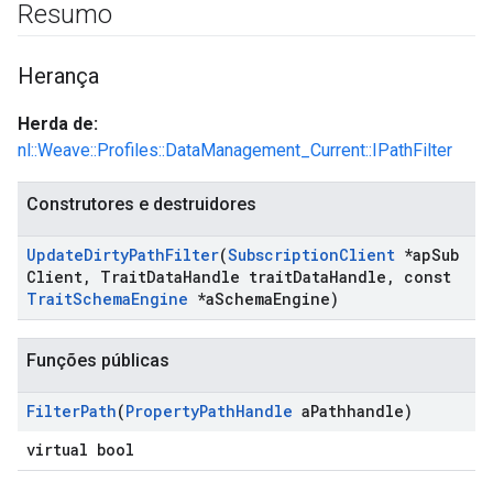
Resumo
Herança
Herda de:
nl::Weave::Profiles::DataManagement_Current::IPathFilter
Construtores e destruidores
Update
Dirty
Path
Filter
(
Subscription
Client
*ap
Sub
Client
,
Trait
Data
Handle trait
Data
Handle
,
const
Trait
Schema
Engine
*a
Schema
Engine)
Funções públicas
Filter
Path
(
Property
Path
Handle
a
Pathhandle)
Id
virtual bool