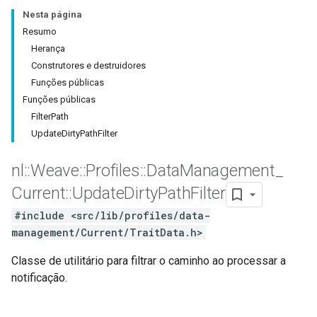
Nesta página
Resumo
Herança
Construtores e destruidores
Funções públicas
Funções públicas
Filter
Path
Update
Dirty
Path
Filter
nl
::
Weave
::
Profiles
::
Data
Management
_
Current
::
Update
Dirty
Path
Filter
#include <src/lib/profiles/data-
management/Current/TraitData.h>
Classe de utilitário para filtrar o caminho ao processar a
notificação.