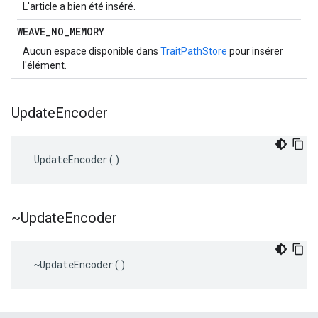
L'article a bien été inséré.
WEAVE
_
NO
_
MEMORY
Aucun espace disponible dans
TraitPathStore
pour insérer
l'élément.
Update
Encoder
 UpdateEncoder()
~Update
Encoder
 ~UpdateEncoder()