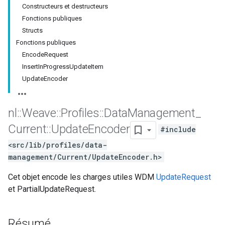
Constructeurs et destructeurs
Fonctions publiques
Structs
Fonctions publiques
EncodeRequest
InsertInProgressUpdateItem
UpdateEncoder
nl
::
Weave
::
Profiles
::
Data
Management
_
Current
::
Update
Encoder
#include
<src/lib/profiles/data-
management/Current/UpdateEncoder.h>
Cet objet encode les charges utiles WDM
UpdateRequest
et PartialUpdateRequest.
Résumé