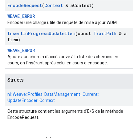
Encode
Request
(
Context
& a
Context)
WEAVE_ERROR
Encoder une charge utile de requête de mise à jour WDM.
Insert
In
Progress
Update
Item
(const
Trait
Path
& a
Item)
WEAVE_ERROR
Ajoutez un chemin d'accès privé à la liste des chemins en
cours, en l'insérant après celui en cours d'encodage.
Structs
Id
nl::
Weave::
Profiles::
DataManagement_Current::
UpdateEncoder::
Context
Cette structure contient les arguments d'E/S de la méthode
EncodeRequest.