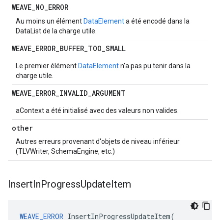
WEAVE
_
NO
_
ERROR
Au moins un élément
DataElement
a été encodé dans la
DataList de la charge utile.
WEAVE
_
ERROR
_
BUFFER
_
TOO
_
SMALL
Le premier élément
DataElement
n'a pas pu tenir dans la
charge utile.
WEAVE
_
ERROR
_
INVALID
_
ARGUMENT
aContext a été initialisé avec des valeurs non valides.
other
Autres erreurs provenant d'objets de niveau inférieur
(TLVWriter, SchemaEngine, etc.)
Insert
In
Progress
Update
Item
WEAVE_ERROR
InsertInProgressUpdateItem
(