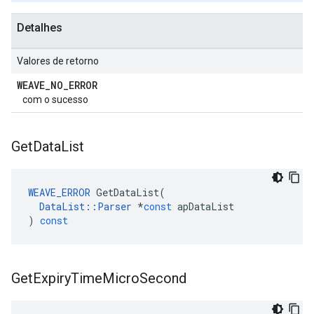
Detalhes
Valores de retorno
WEAVE
_
NO
_
ERROR
com o sucesso
Get
Data
List
WEAVE_ERROR
GetDataList
(
DataList
::
Parser
*
const
apDataList
)
const
Get
Expiry
Time
Micro
Second