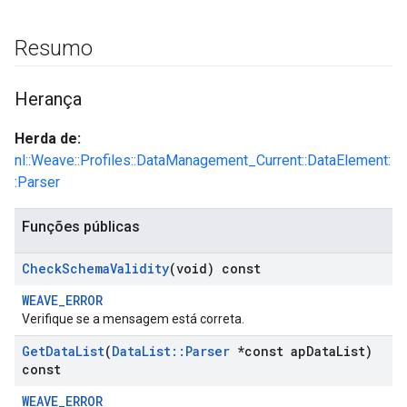
Resumo
Herança
Herda de:
nl::Weave::Profiles::DataManagement_Current::DataElement:
:Parser
Funções públicas
Check
Schema
Validity
(void) const
WEAVE_ERROR
Verifique se a mensagem está correta.
Get
Data
List
(
Data
List
::
Parser
*const ap
Data
List)
const
WEAVE_ERROR