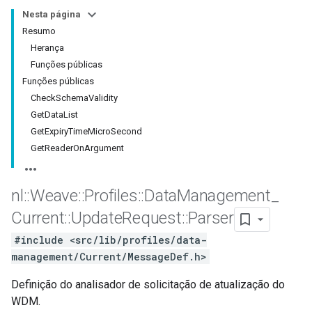
Nesta página
Resumo
Herança
Funções públicas
Funções públicas
CheckSchemaValidity
GetDataList
GetExpiryTimeMicroSecond
GetReaderOnArgument
nl
::
Weave
::
Profiles
::
Data
Management
_
Id
Current
::
Update
Request
::
Parser
#include <src/lib/profiles/data-
management/Current/MessageDef.h>
Definição do analisador de solicitação de atualização do
WDM.