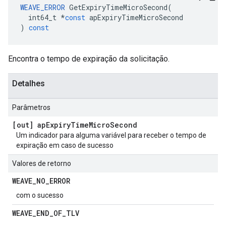
WEAVE_ERROR
GetExpiryTimeMicroSecond
(
int64_t
*
const
apExpiryTimeMicroSecond
)
const
Encontra o tempo de expiração da solicitação.
Detalhes
Parâmetros
[out] ap
Expiry
Time
Micro
Second
Um indicador para alguma variável para receber o tempo de
expiração em caso de sucesso
Valores de retorno
WEAVE
_
NO
_
ERROR
com o sucesso
WEAVE
_
END
_
OF
_
TLV