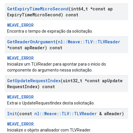
Get
Expiry
Time
Micro
Second
(int64
_
t *const ap
Expiry
Time
Micro
Second) const
WEAVE_ERROR
Encontra o tempo de expiração da solicitação.
Get
Reader
On
Argument
(
nl
::
Weave
::
TLV
::
TLVReader
*const ap
Reader) const
WEAVE_ERROR
Inicialize um TLVReader para apontar para o início do
componente do argumento nessa solicitação.
Get
Update
Request
Index
(uint32
_
t *const ap
Update
Request
Index) const
WEAVE_ERROR
Extrai o UpdateRequestIndex desta solicitação.
Init
(const
nl
::
Weave
::
TLV
::
TLVReader
& a
Reader)
WEAVE_ERROR
Inicialize o objeto analisador com TLVReader.