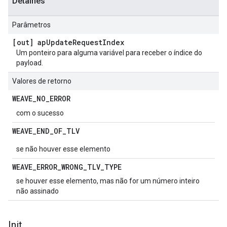
Detalhes
Parâmetros
[out] ap
Update
Request
Index
Um ponteiro para alguma variável para receber o índice do
payload.
Valores de retorno
WEAVE
_
NO
_
ERROR
com o sucesso
WEAVE
_
END
_
OF
_
TLV
se não houver esse elemento
WEAVE
_
ERROR
_
WRONG
_
TLV
_
TYPE
se houver esse elemento, mas não for um número inteiro
não assinado
Init