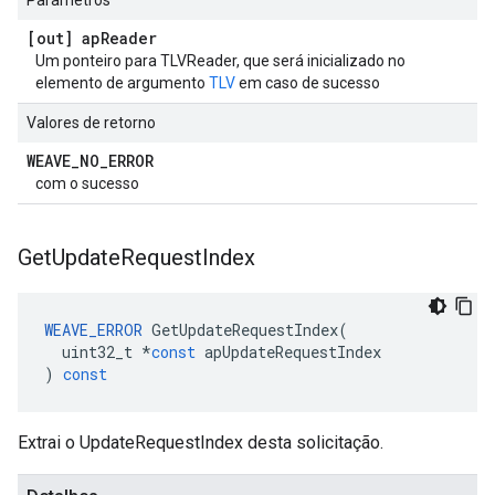
Parâmetros
[out] ap
Reader
Um ponteiro para TLVReader, que será inicializado no
elemento de argumento
TLV
em caso de sucesso
Valores de retorno
WEAVE
_
NO
_
ERROR
com o sucesso
Get
Update
Request
Index
WEAVE_ERROR
GetUpdateRequestIndex
(
uint32_t
*
const
apUpdateRequestIndex
)
const
Extrai o UpdateRequestIndex desta solicitação.