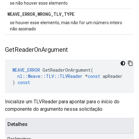
se não houver esse elemento
WEAVE
_
ERROR
_
WRONG
_
TLV
_
TYPE
se houver esse elemento, mas não for um número inteiro
não assinado
Get
Reader
On
Argument
WEAVE_ERROR
GetReaderOnArgument
(
nl
::
Weave
::
TLV
::
TLVReader
*
const
apReader
)
const
Inicialize um TLVReader para apontar para o início do
componente do argumento nessa solicitação.
Detalhes