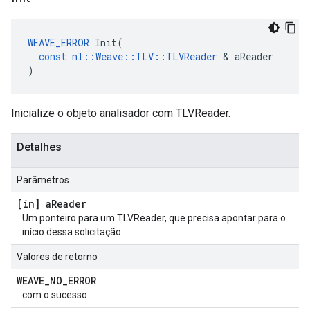
WEAVE_ERROR
Init
(
const
nl
::
Weave
::
TLV
::
TLVReader
&
aReader
)
Inicialize o objeto analisador com TLVReader.
Detalhes
Parâmetros
[in] a
Reader
Um ponteiro para um TLVReader, que precisa apontar para o
início dessa solicitação
Valores de retorno
WEAVE
_
NO
_
ERROR
com o sucesso