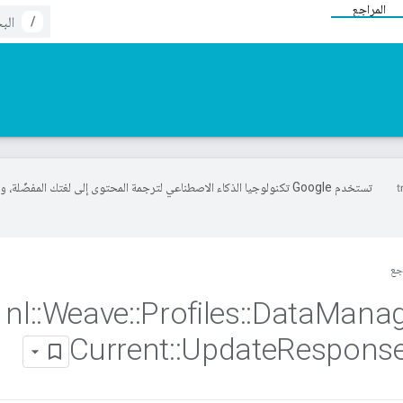
المراجع
/
تستخدم Google تكنولوجيا الذكاء الاصطناعي لترجمة المحتوى إلى لغتك المفضّلة، 
جع
nl
::
Weave
::
Profiles
::
Data
Mana
Current
::
Update
Respons