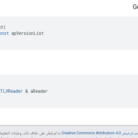
G
st
(
onst
apVersionList
TLVReader
&
aReader
جب
ترخيص Creative Commons Attribution 4.0‏
ما لم يُنصّ على خلاف ذلك، وعيّنات التعلي