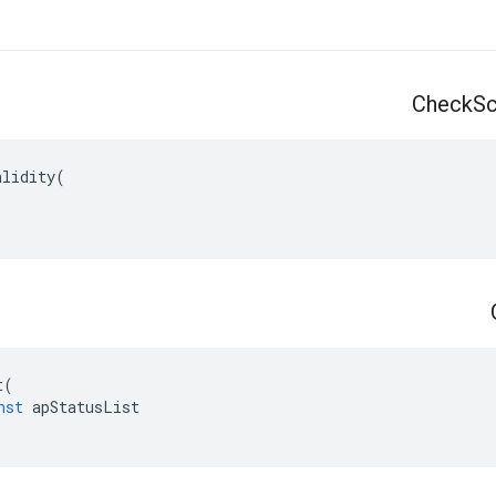
Check
S
alidity
(
t
(
nst
apStatusList