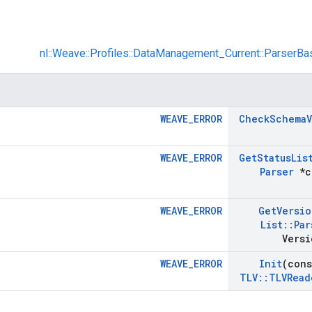
nl::Weave::Profiles::DataManagement_Current::ParserBa
WEAVE_ERROR
Check
Schema
WEAVE_ERROR
Get
Status
Lis
Parser
*c
WEAVE_ERROR
Get
Versio
List
::
Par
Versi
WEAVE_ERROR
Init
(con
TLV
::
TLVRead