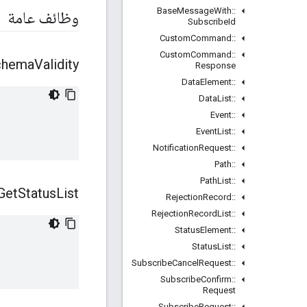
Base
Message
With
::
وظائف عامة
Subscribe
Id
Custom
Command
::
Custom
Command
::
chema
Validity
Response
Data
Element
::
Data
List
::
Event
::
Event
List
::
Notification
Request
::
Path
::
Path
List
::
Get
Status
List
Rejection
Record
::
Rejection
Record
List
::
Status
Element
::
Status
List
::
Subscribe
Cancel
Request
::
Subscribe
Confirm
::
Request
Subscribe
Request
::