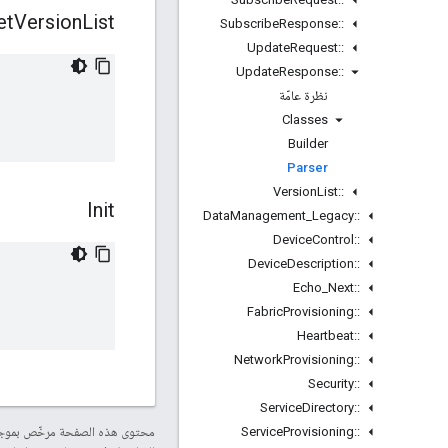
et
Version
List
Subscribe
Response
::
Update
Request
::
Update
Response
::
نظرة عامّة
Classes
Builder
Parser
Version
List
::
Init
Data
Management
_
Legacy
::
Device
Control
::
Device
Description
::
Echo
_
Next
::
Fabric
Provisioning
::
Heartbeat
::
Network
Provisioning
::
Security
::
Service
Directory
::
Service
Provisioning
::
محتوى هذه الصفحة مرخّص بمو