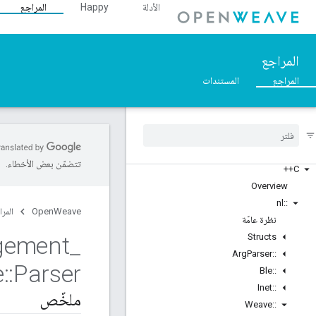
الأدلة
Happy
المراجع
المراجع
المراجع
المستندات
تتضمّن بعض الأخطاء.
C++
Overview
nl
::
OpenWeave
المرا
نظرة عامّة
gement
_
Structs
Arg
Parser
::
e
::
Parser
Ble
::
Inet
::
ملخّص
Weave
::