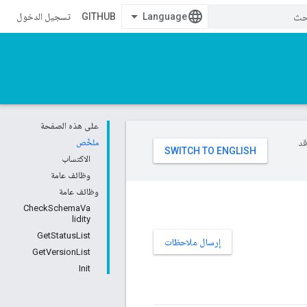
GITHUB
تسجيل الدخول
على هذه الصفحة
وقد
ملخّص
الاكتساب
وظائف عامة
وظائف عامة
CheckSchemaVa
lidity
GetStatusList
إرسال ملاحظات
GetVersionList
Init