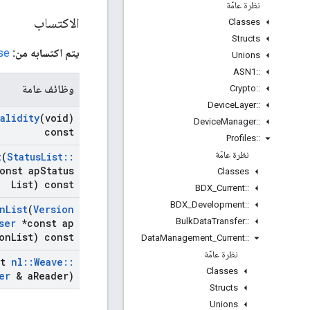
نظرة عامّة
الاكتساب
Classes
Structs
يتم اكتسابه من:
se
Unions
ASN1
::
وظائف عامة
Crypto
::
Device
Layer
::
Validity
(void)
Device
Manager
::
const
Profiles
::
نظرة عامّة
t
(
Status
List
::
onst ap
Status
Classes
List) const
BDX
_
Current
::
BDX
_
Development
::
n
List
(
Version
Bulk
Data
Transfer
::
ser
*const ap
on
List) const
Data
Management
_
Current
::
نظرة عامّة
st
nl
::
Weave
::
Classes
er
& a
Reader)
Structs
Unions