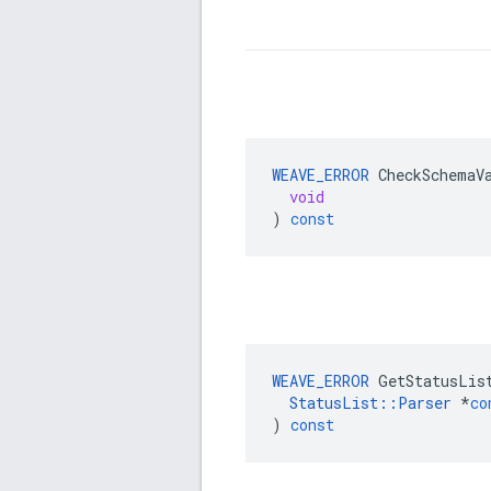
WEAVE_ERROR
CheckSchemaV
void
)
const
WEAVE_ERROR
GetStatusLis
StatusList
::
Parser
*
co
)
const