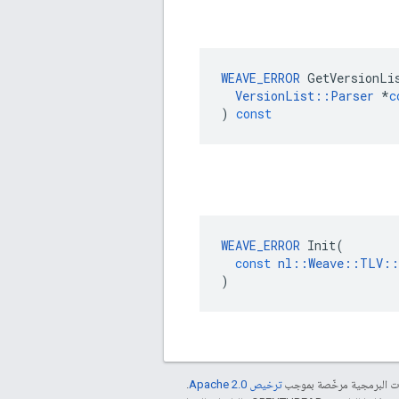
WEAVE_ERROR
GetVersionLi
VersionList
::
Parser
*
c
)
const
WEAVE_ERROR
Init
(
const
nl
::
Weave
::
TLV
::
)
مات البرمجية مرخّصة بموجب
ترخيص Apache 2.0‏
.