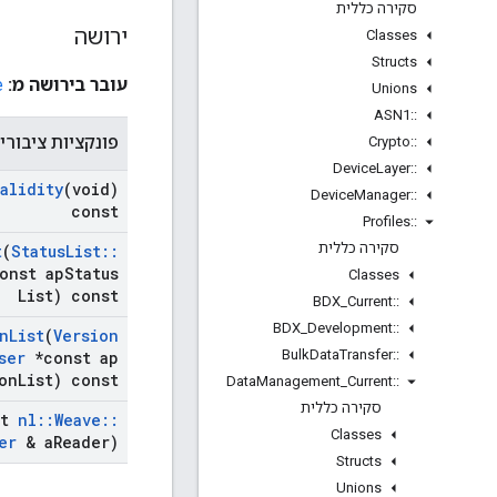
סקירה כללית
ירושה
Classes
Structs
עובר בירושה מ:
e
Unions
ASN1
::
פונקציות ציבורי
Crypto
::
Device
Layer
::
Validity
(void)
Device
Manager
::
const
Profiles
::
סקירה כללית
t
(
Status
List
::
onst ap
Status
Classes
List) const
BDX
_
Current
::
BDX
_
Development
::
n
List
(
Version
Bulk
Data
Transfer
::
ser
*const ap
on
List) const
Data
Management
_
Current
::
סקירה כללית
st
nl
::
Weave
::
Classes
er
& a
Reader)
Structs
Unions