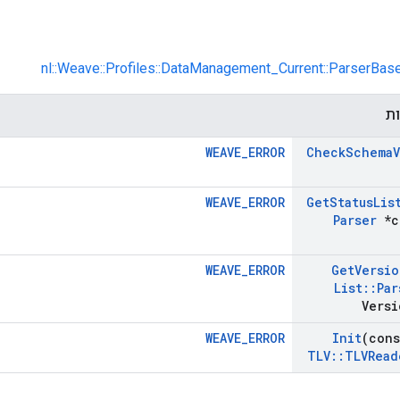
nl::Weave::Profiles::DataManagement_Current::ParserBas
ות
WEAVE_ERROR
Check
Schema
WEAVE_ERROR
Get
Status
Lis
Parser
*c
WEAVE_ERROR
Get
Versio
List
::
Par
Versi
WEAVE_ERROR
Init
(con
TLV
::
TLVRead