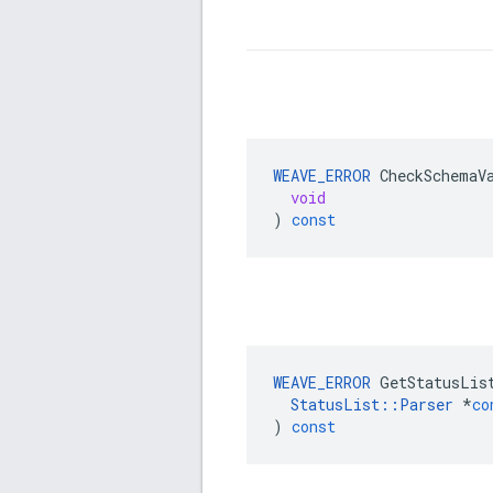
WEAVE_ERROR
CheckSchemaV
void
)
const
WEAVE_ERROR
GetStatusLis
StatusList
::
Parser
*
co
)
const