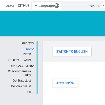
/
GITHUB
היכנס
בדף הזה
סיכום
ירושה
פונקציות ציבוריות
פונקציות ציבוריות
CheckSchemaVa
lidity
GetStatusList
שליחת משוב
GetVersionList
Init