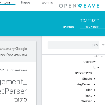
מדריכים
Happy
חומרי ע
חומרי עזר
חומרי עזר
מסמכים
בתרגומים כאלו עשויו
C++
Overview
nl
::
OpenWeave
חומר
סקירה כללית
gement
_
Structs
Arg
Parser
::
e
::
Parser
Ble
::
Inet
::
סיכום
Weave
::