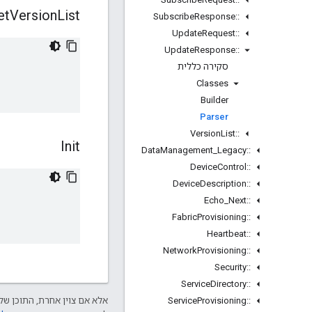
et
Version
List
Subscribe
Response
::
Update
Request
::
Update
Response
::
סקירה כללית
Classes
Builder
Parser
Version
List
::
Init
Data
Management
_
Legacy
::
Device
Control
::
Device
Description
::
Echo
_
Next
::
Fabric
Provisioning
::
Heartbeat
::
Network
Provisioning
::
Security
::
Service
Directory
::
Service
Provisioning
::
אלא אם צוין אחרת, התוכן של 