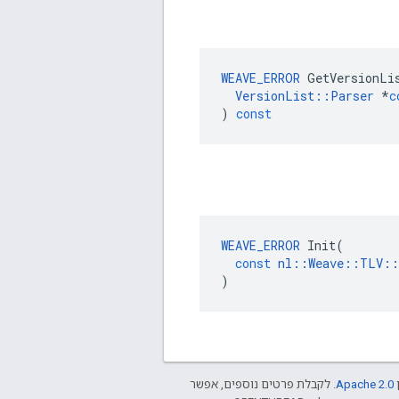
WEAVE_ERROR
GetVersionLi
VersionList
::
Parser
*
c
)
const
WEAVE_ERROR
Init
(
const
nl
::
Weave
::
TLV
::
)
ן
Apache 2.0‏
. לקבלת פרטים נוספים, אפשר