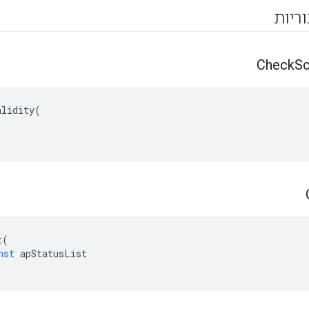
וריות
Check
S
alidity
(
t
(
nst
apStatusList