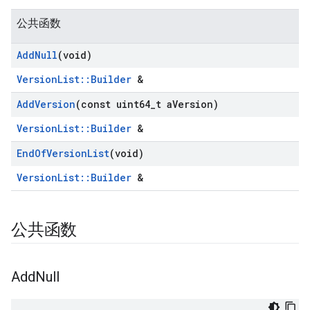
公共函数
Add
Null
(void)
VersionList::Builder
&
Add
Version
(const uint64
_
t a
Version)
VersionList::Builder
&
End
Of
Version
List
(void)
VersionList::Builder
&
公共函数
Add
Null