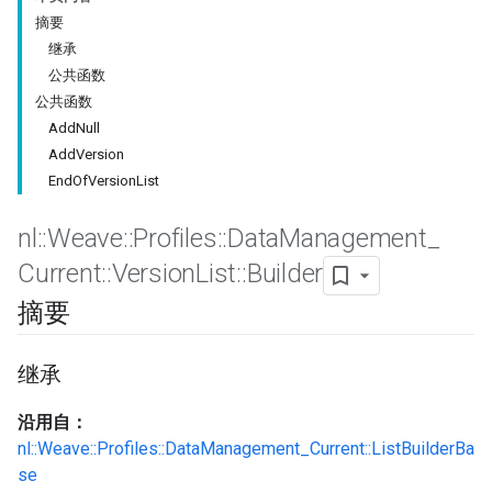
摘要
继承
公共函数
公共函数
AddNull
AddVersion
EndOfVersionList
nl
::
Weave
::
Profiles
::
Data
Management
_
Current
::
Version
List
::
Builder
摘要
Id
继承
沿用自：
nl::Weave::Profiles::DataManagement_Current::ListBuilderBa
se