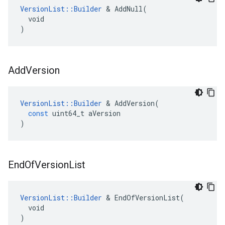
VersionList::Builder
 & AddNull(

  void

)
Add
Version
VersionList
::
Builder
&
AddVersion
(
const
uint64_t
aVersion
)
End
Of
Version
List
VersionList::Builder
 & EndOfVersionList(

  void

)