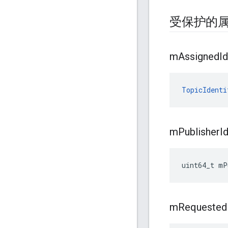
受保护的
m
Assigned
Id
TopicIdenti
m
Publisher
I
uint64_t mP
m
Requested