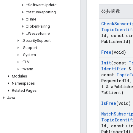
::
Software
Update
公共函数
::
Status
Reporting
::
Time
Check
Subscri
::
Token
Pairing
Topic
Identif
::
Weave
Tunnel
Id
,
const uin
::
Security
Support
Publisher
Id)
::
Support
Free
(void)
::
System
::
TLV
Init
(const
T
Identifier
& 
::
Warm
const
Topic
I
Modules
Requested
Id
,
Namespaces
t & a
Publishe
Related Pages
*a
Client)
Java
Is
Free
(void)
Match
Subscri
Topic
Identif
Id
,
const uin
Publisher
Id)