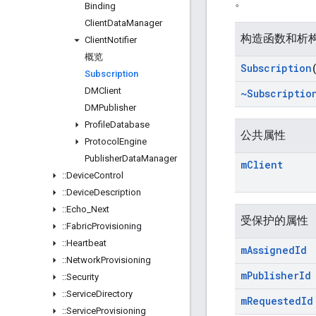
。
Binding
Client
Data
Manager
构造函数和析
Client
Notifier
概览
Subscription
Subscription
DMClient
~Subscriptio
DMPublisher
Profile
Database
公共属性
Protocol
Engine
Publisher
Data
Manager
m
Client
::
Device
Control
::
Device
Description
::
Echo
_
Next
受保护的属性
::
Fabric
Provisioning
::
Heartbeat
m
Assigned
Id
::
Network
Provisioning
m
Publisher
Id
::
Security
::
Service
Directory
m
Requested
Id
::
Service
Provisioning