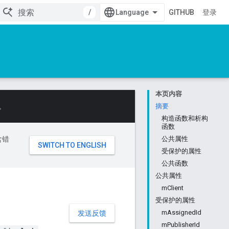
/
GITHUB
登录
本页内容
。
摘要
构造函数和析构
函数
含错
公共属性
受保护的属性
公共函数
公共属性
mClient
受保护的属性
mAssignedId
发送反馈
mPublisherId