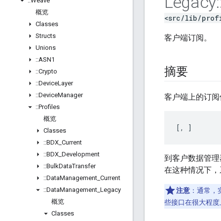
Legacy
:
::
Weave
概览
<src/lib/prof
Classes
Structs
客户端订阅。
Unions
::
ASN1
摘要
::
Crypto
::
Device
Layer
::
Device
Manager
客户端上的订阅
::
Profiles
概览
[
, 
]
Classes
::
BDX
_
Current
::
BDX
_
Development
到客户数据管理器
::
Bulk
Data
Transfer
在这种情况下，系
::
Data
Management
_
Current
::
Data
Management
_
Legacy
注意
：通常，
概览
些接口在很大程度
Classes