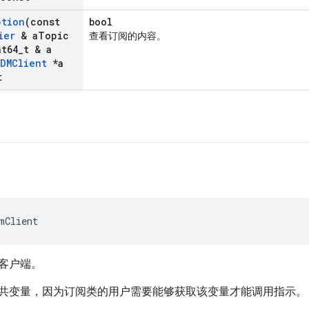
ption
(const
bool
ier
& a
Topic
查看订阅的内容。
t64
_
t & a
DMClient
*a
t
mClient
客户端。
共变量，因为订阅类的用户需要能够获取该变量才能调用指示。