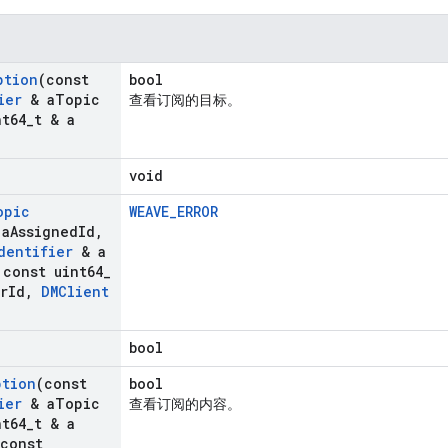
ption
(const
bool
ier
& a
Topic
查看订阅的目标。
t64
_
t & a
void
opic
WEAVE_ERROR
a
Assigned
Id
,
dentifier
& a
const uint64
_
r
Id
,
DMClient
bool
ption
(const
bool
ier
& a
Topic
查看订阅的内容。
t64
_
t & a
 const