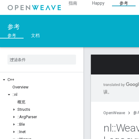
指南
Happy
参考
参考
参考
文档
C++
Overview
误。
::
nl
概览
Structs
OpenWeave
参
::
Arg
Parser
nl
::
Wea
::
Ble
::
Inet