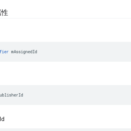
属性
fier
 mAssignedId
d
ublisherId
Id