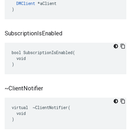
DMClient
*
aClient
)
Subscription
Is
Enabled
bool SubscriptionIsEnabled(

  void

)
~Client
Notifier
virtual  ~ClientNotifier(

  void

)