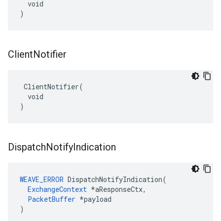
  void

)
Client
Notifier
 ClientNotifier(

  void

)
Dispatch
Notify
Indication
WEAVE_ERROR
DispatchNotifyIndication
(
ExchangeContext
*
aResponseCtx
,
PacketBuffer
*
payload
)