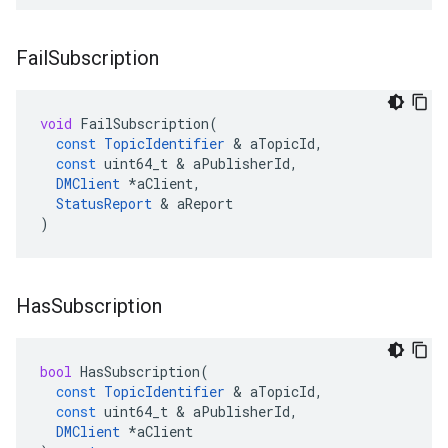
Fail
Subscription
void
FailSubscription
(
const
TopicIdentifier
&
aTopicId
,
const
uint64_t
&
aPublisherId
,
DMClient
*
aClient
,
StatusReport
&
aReport
)
Has
Subscription
bool
HasSubscription
(
const
TopicIdentifier
&
aTopicId
,
const
uint64_t
&
aPublisherId
,
DMClient
*
aClient