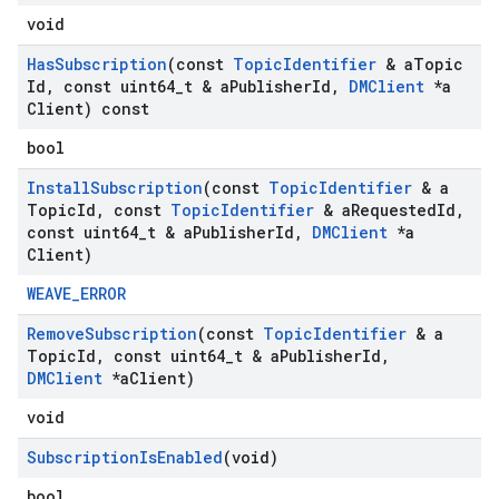
void
Has
Subscription
(const
Topic
Identifier
& a
Topic
Id
,
const uint64
_
t & a
Publisher
Id
,
DMClient
*a
Client) const
bool
Install
Subscription
(const
Topic
Identifier
& a
Topic
Id
,
const
Topic
Identifier
& a
Requested
Id
,
const uint64
_
t & a
Publisher
Id
,
DMClient
*a
Client)
WEAVE_ERROR
Remove
Subscription
(const
Topic
Identifier
& a
Topic
Id
,
const uint64
_
t & a
Publisher
Id
,
DMClient
*a
Client)
void
Subscription
Is
Enabled
(void)
bool