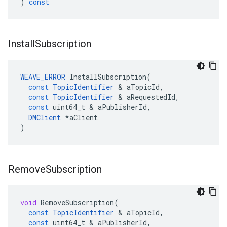
)
const
Install
Subscription
WEAVE_ERROR
InstallSubscription
(
const
TopicIdentifier
&
aTopicId
,
const
TopicIdentifier
&
aRequestedId
,
const
uint64_t
&
aPublisherId
,
DMClient
*
aClient
)
Remove
Subscription
void
RemoveSubscription
(
const
TopicIdentifier
&
aTopicId
,
const
uint64_t
&
aPublisherId
,