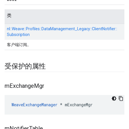
类
nl::
Weave::
Profiles::
DataManagement_Legacy::
ClientNotifier::
Subscription
客户端订阅。
受保护的属性
m
Exchange
Mgr
WeaveExchangeManager
 * mExchangeMgr
m
Notifier
Table