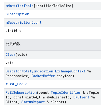
m
Notifier
Table
[k
Notifier
Table
Size]
Subscription
m
Subscription
Count
uint16_t
公共函数
Clear
(void)
void
Dispatch
Notify
Indication
(
Exchange
Context
*a
Response
Ctx
,
Packet
Buffer
*payload)
WEAVE_ERROR
Fail
Subscription
(const
Topic
Identifier
& a
Topic
Id
,
const uint64
_
t & a
Publisher
Id
,
DMClient
*a
Client
,
Status
Report
& a
Report)