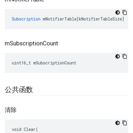
Subscription
mNotifierTable
[
kNotifierTableSize
]
m
Subscription
Count
uint16_t mSubscriptionCount
公共函数
清除
void Clear(
