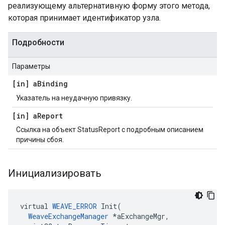
реализующему альтернативную форму этого метода,
которая принимает идентификатор узла.
Подробности
Параметры
[in] a
Binding
Указатель на неудачную привязку.
[in] a
Report
Ссылка на объект StatusReport с подробным описанием
причины сбоя.
Инициализировать
virtual 
WEAVE_ERROR
 Init(

WeaveExchangeManager
 *aExchangeMgr,
