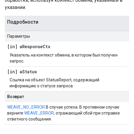
обработки, используя контекст обмена, указанный в
указании.
Подробности
Параметры
[in] a
Response
Ctx
Указатель на контекст обмена, в котором был получен
запрос.
[in] a
Status
Ссылка на объект StatusReport, содержащий
информацию о статусе запроса.
Возврат
WEAVE_NO_ERROR
В случае успеха. В противном случае
верните
WEAVE_ERROR,
отражающий сбой при отправке
ответного сообщения.