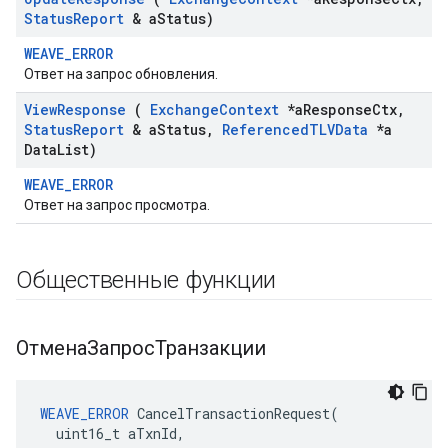
Status
Report
& a
Status)
WEAVE_ERROR
Ответ на запрос обновления.
View
Response
(
Exchange
Context
*a
Response
Ctx
,
Status
Report
& a
Status
,
Referenced
TLVData
*a
Data
List)
WEAVE_ERROR
Ответ на запрос просмотра.
Общественные функции
ОтменаЗапросТранзакции
WEAVE_ERROR
 CancelTransactionRequest(

  uint16_t aTxnId,
