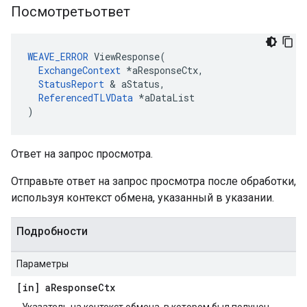
Посмотретьответ
WEAVE_ERROR
 ViewResponse(

ExchangeContext
 *aResponseCtx,

StatusReport
 & aStatus,

ReferencedTLVData
 *aDataList

)
Ответ на запрос просмотра.
Отправьте ответ на запрос просмотра после обработки,
используя контекст обмена, указанный в указании.
Подробности
Параметры
[in] a
Response
Ctx