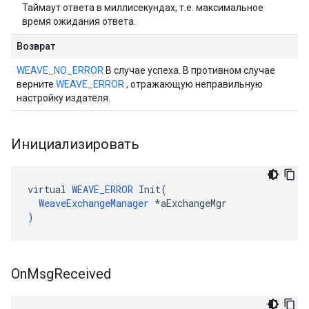
Таймаут ответа в миллисекундах, т.е. максимальное
время ожидания ответа.
Возврат
WEAVE_NO_ERROR
В случае успеха. В противном случае
верните
WEAVE_ERROR
, отражающую неправильную
настройку издателя.
Инициализировать
virtual 
WEAVE_ERROR
 Init(

WeaveExchangeManager
 *aExchangeMgr

)
On
Msg
Received