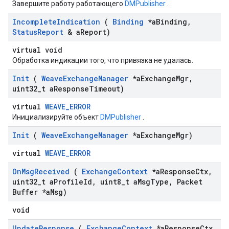
Завершите работу работающего
DMPublisher
.
Incomplete
Indication
(
Binding
*a
Binding
,
Status
Report
& a
Report)
virtual void
Обработка индикации того, что привязка не удалась.
Init
(
Weave
Exchange
Manager
*a
Exchange
Mgr
,
uint32
_
t a
Response
Timeout)
virtual
WEAVE_ERROR
Инициализируйте объект
DMPublisher
.
Init
(
Weave
Exchange
Manager
*a
Exchange
Mgr)
virtual
WEAVE_ERROR
On
Msg
Received
(
Exchange
Context
*a
Response
Ctx
,
uint32
_
t a
Profile
Id
,
uint8
_
t a
Msg
Type
,
Packet
Buffer *a
Msg)
void
Update
Response
(
Exchange
Context
*a
Response
Ctx
,