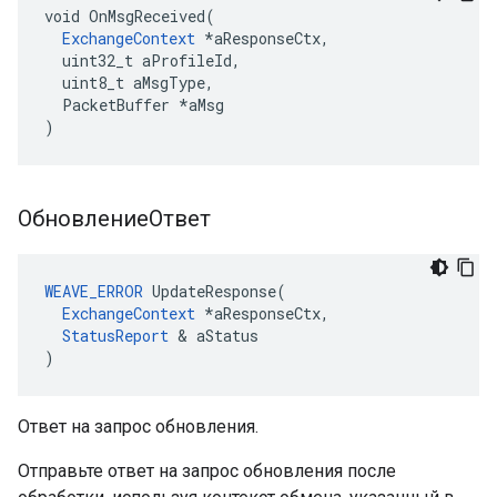
void OnMsgReceived(

ExchangeContext
 *aResponseCtx,

  uint32_t aProfileId,

  uint8_t aMsgType,

  PacketBuffer *aMsg

)
ОбновлениеОтвет
WEAVE_ERROR
 UpdateResponse(

ExchangeContext
 *aResponseCtx,

StatusReport
 & aStatus

)
Ответ на запрос обновления.
Отправьте ответ на запрос обновления после