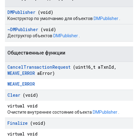
DMPublisher
(void)
Конструктор по умолчанию для объектов
DMPublisher
.
~DMPublisher
(void)
Деструктор объектов
DMPublisher
.
Общественные функции
Cancel
Transaction
Request
(uint16
_
t a
Txn
Id
,
WEAVE
_
ERROR
a
Error)
WEAVE_ERROR
Clear
(void)
virtual void
Очистите внутреннее состояние объекта
DMPublisher
.
Finalize
(void)
virtual void