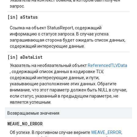
Указатель на контекст обмена, в котором был получен
запрос.
[in] a
Status
Ссылка на объект StatusReport, содержащий
информацию о статусе запроса. В случае успеха
запрашивающая сторона будет ожидать список данных,
содержащий интересующие данные.
[in] a
Data
List
Указатель на необязательный объект
ReferencedTLVData
, содержащий список данных в кодировке TLV,
содержащий интересующие данные, и пути,
указывающие расположение этих данных. Обратите
внимание, что этот параметр должен быть NULL в случае,
если статус, указанный в предыдущем параметре, не
является успешным.
Возвращаемые значения
WEAVE
_
NO
_
ERROR
Об успехе. В противном случае верните
WEAVE_ERROR,