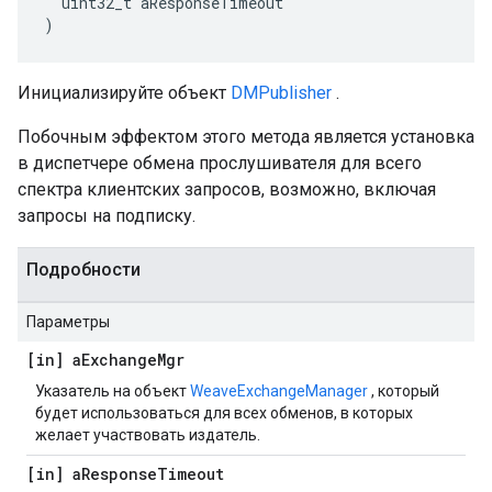
  uint32_t aResponseTimeout

)
Инициализируйте объект
DMPublisher
.
Побочным эффектом этого метода является установка
в диспетчере обмена прослушивателя для всего
спектра клиентских запросов, возможно, включая
запросы на подписку.
Подробности
Параметры
[in] a
Exchange
Mgr
Указатель на объект
WeaveExchangeManager
, который
будет использоваться для всех обменов, в которых
желает участвовать издатель.
[in] a
Response
Timeout