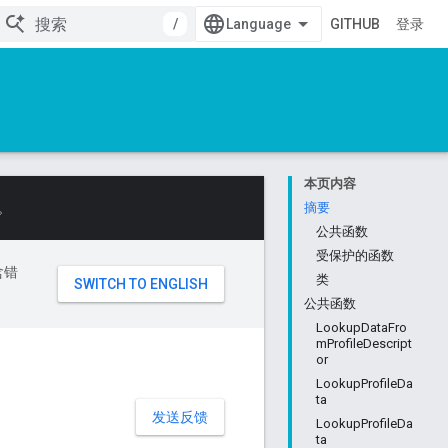
/
GITHUB
登录
本页内容
。
摘要
公共函数
受保护的函数
含错
类
公共函数
LookupDataFro
mProfileDescript
or
LookupProfileDa
ta
发送反馈
LookupProfileDa
ta