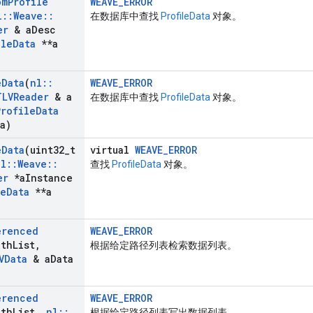
om
Profile
WEAVE_ERROR
l
::
Weave
::
在数据库中查找
ProfileData
对象。
er
& a
Desc
ile
Data
**a
e
Data
(
nl
::
WEAVE_ERROR
TLVReader
& a
在数据库中查找
ProfileData
对象。
Profile
Data
a)
e
Data
(uint32
_
t
virtual
WEAVE_ERROR
nl
::
Weave
::
查找
ProfileData
对象。
er
*a
Instance
le
Data
**a
erenced
WEAVE_ERROR
ath
List
,
根据给定路径列表检索数据列表。
VData
& a
Data
erenced
WEAVE_ERROR
ath
List
,
nl
::
根据给定路径列表写出数据列表。