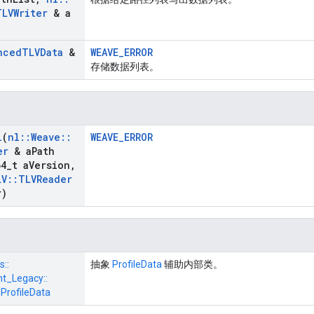
TLVWriter
& a
nced
TLVData
&
WEAVE_ERROR
存储数据列表。
l
(
nl
::
Weave
::
WEAVE_ERROR
er
& a
Path
4
_
t a
Version
,
LV
::
TLVReader
r)
s::
抽象
ProfileData
辅助内部类。
_Legacy::
:
ProfileData