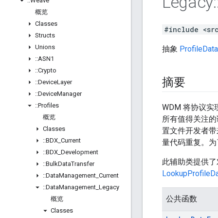
Legacy
:
::
Weave
概览
Classes
#include <sr
Structs
Unions
抽象
ProfileDat
::
ASN1
::
Crypto
摘要
::
Device
Layer
::
Device
Manager
::
Profiles
WDM 将协议
概览
所有值得关注的
Classes
置文件开发者带
::
BDX
_
Current
量代码重复。为
::
BDX
_
Development
此辅助类提供了
::
Bulk
Data
Transfer
LookupProfileDa
::
Data
Management
_
Current
::
Data
Management
_
Legacy
公共函数
概览
Classes