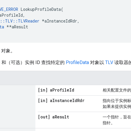
VE_ERROR
 LookupProfileData(

aProfileId,

e::TLV::TLVReader
*aInstanceIdRdr,
ta
 *
*aResult

对象。
D 和（可选）实例 ID 查找特定的
ProfileData
对象以
TLV
读取器
[in] a
Profile
Id
相关配置文件的
[in] a
Instance
Id
Rdr
指向位于实例
如果未提供实例
[out] a
Result
一个指针，旨
指针。