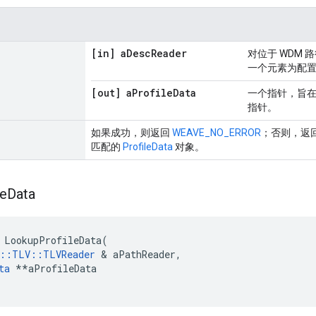
[in] a
Desc
Reader
对位于 WDM 
一个元素为配
[out] a
Profile
Data
一个指针，旨
指针。
如果成功，则返回
WEAVE_NO_ERROR
；否则，返
匹配的
ProfileData
对象。
le
Data
 LookupProfileData(

e::TLV::TLVReader
 & aPathReader,

ta
 **aProfileData
