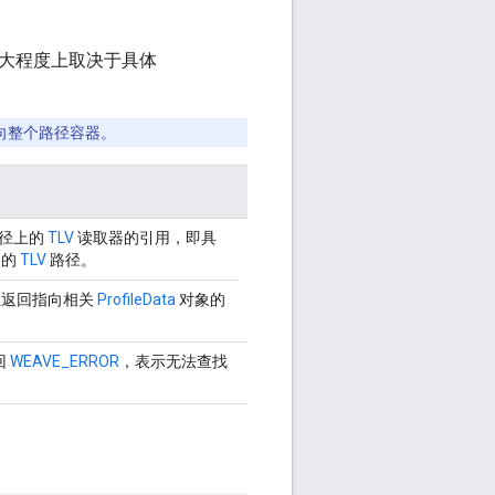
大程度上取决于具体
向整个路径容器。
路径上的
TLV
读取器的引用，即具
明的
TLV
路径。
在返回指向相关
ProfileData
对象的
回
WEAVE_ERROR
，表示无法查找