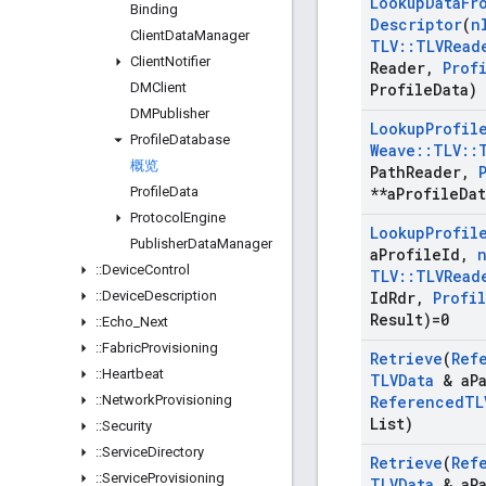
Lookup
Data
Fr
Binding
Descriptor
(
n
Client
Data
Manager
TLV
::
TLVRead
Client
Notifier
Reader
,
Prof
DMClient
Profile
Data)
DMPublisher
Lookup
Profil
Profile
Database
Weave
::
TLV
::
概览
Path
Reader
,
Profile
Data
**a
Profile
Dat
Protocol
Engine
Lookup
Profil
Publisher
Data
Manager
a
Profile
Id
,
::
Device
Control
TLV
::
TLVRead
::
Device
Description
Id
Rdr
,
Profi
Result)=0
::
Echo
_
Next
::
Fabric
Provisioning
Retrieve
(
Ref
::
Heartbeat
TLVData
& a
P
::
Network
Provisioning
Referenced
TL
List)
::
Security
::
Service
Directory
Retrieve
(
Ref
::
Service
Provisioning
TLVData
& a
P