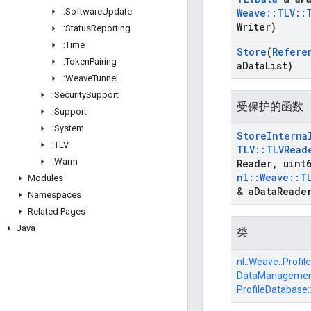
::
Software
Update
Weave
::
TLV
::
Writer)
::
Status
Reporting
::
Time
Store
(
Refere
::
Token
Pairing
a
Data
List)
::
Weave
Tunnel
::
Security
Support
受保护的函数
::
Support
::
System
Store
Interna
::
TLV
TLV
::
TLVRead
::
Warm
Reader
,
uint6
nl
::
Weave
::
T
Modules
& a
Data
Reade
Namespaces
Related Pages
Java
类
nl::
Weave::
Profile
DataManagement
ProfileDatabase: