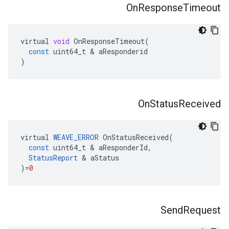
On
Response
Timeout
virtual
void
OnResponseTimeout
(
const
uint64_t
&
aResponderid
)
On
Status
Received
virtual
WEAVE_ERROR
OnStatusReceived
(
const
uint64_t
&
aResponderId
,
StatusReport
&
aStatus
)
=
0
Send
Request