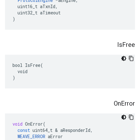
ProtocolEngine
 *aEngine,

  uint16_t aTxnId,

  uint32_t aTimeout

)
Is
Free
bool IsFree(

  void

)
On
Error
void
OnError
(
const
uint64_t
&
aResponderId
,
WEAVE_ERROR
aError