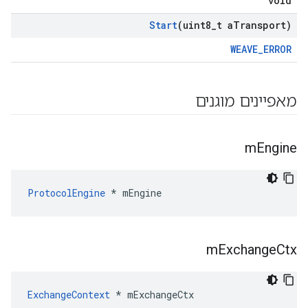
void
Start
(uint8
_
t a
Transport)
WEAVE_ERROR
מאפיינים מוגנים
m
Engine
ProtocolEngine
 * mEngine
m
Exchange
Ctx
ExchangeContext
 * mExchangeCtx