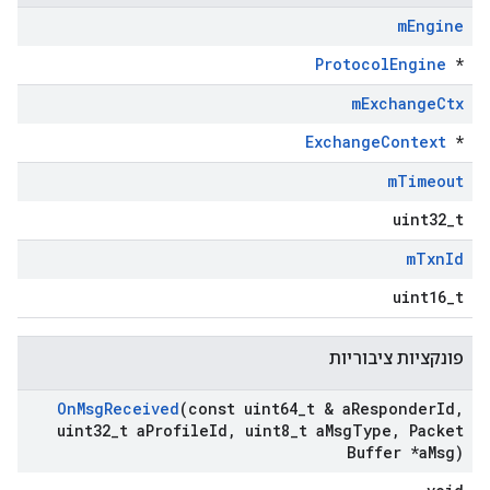
m
Engine
ProtocolEngine
*
m
Exchange
Ctx
ExchangeContext
*
m
Timeout
uint32_t
m
Txn
Id
uint16_t
פונקציות ציבוריות
On
Msg
Received
(const uint64
_
t & a
Responder
Id
,
uint32
_
t a
Profile
Id
,
uint8
_
t a
Msg
Type
,
Packet
Buffer *a
Msg)