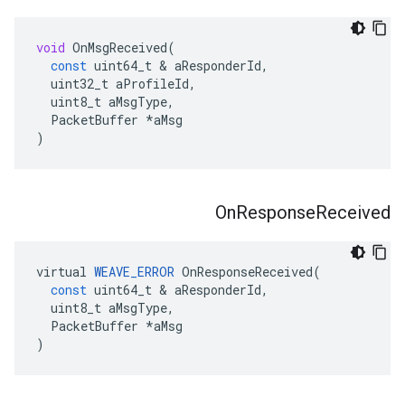
void
OnMsgReceived
(
const
uint64_t
&
aResponderId
,
uint32_t
aProfileId
,
uint8_t
aMsgType
,
PacketBuffer
*
aMsg
)
On
Response
Received
virtual
WEAVE_ERROR
OnResponseReceived
(
const
uint64_t
&
aResponderId
,
uint8_t
aMsgType
,
PacketBuffer
*
aMsg
)