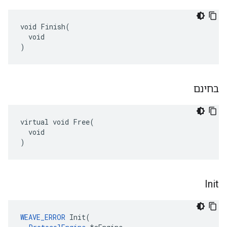
void Finish(

  void

)
בחינם
virtual void Free(

  void

)
Init
WEAVE_ERROR
 Init(
