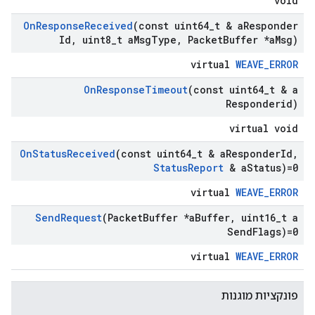
void
On
Response
Received
(const uint64
_
t & a
Responder
Id
,
uint8
_
t a
Msg
Type
,
Packet
Buffer *a
Msg)
virtual
WEAVE_ERROR
On
Response
Timeout
(const uint64
_
t & a
Responderid)
virtual void
On
Status
Received
(const uint64
_
t & a
Responder
Id
,
Status
Report
& a
Status)=0
virtual
WEAVE_ERROR
Send
Request
(Packet
Buffer *a
Buffer
,
uint16
_
t a
Send
Flags)=0
virtual
WEAVE_ERROR
פונקציות מוגנות