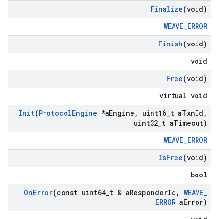
Finalize
(void)
WEAVE_ERROR
Finish
(void)
void
Free
(void)
virtual void
Init
(
Protocol
Engine
*a
Engine
,
uint16
_
t a
Txn
Id
,
uint32
_
t a
Timeout)
WEAVE_ERROR
Is
Free
(void)
bool
On
Error
(const uint64
_
t & a
Responder
Id
,
WEAVE
_
ERROR
a
Error)