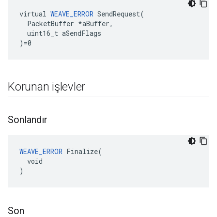
virtual 
WEAVE_ERROR
 SendRequest(

  PacketBuffer *aBuffer,

  uint16_t aSendFlags

)=0
Korunan işlevler
Sonlandır
WEAVE_ERROR
 Finalize(

  void

)
Son