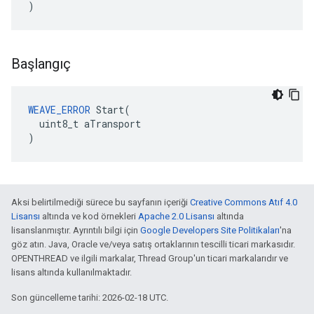
)
Başlangıç
WEAVE_ERROR
 Start(

  uint8_t aTransport

)
Aksi belirtilmediği sürece bu sayfanın içeriği
Creative Commons Atıf 4.0
Lisansı
altında ve kod örnekleri
Apache 2.0 Lisansı
altında
lisanslanmıştır. Ayrıntılı bilgi için
Google Developers Site Politikaları
'na
göz atın. Java, Oracle ve/veya satış ortaklarının tescilli ticari markasıdır.
OPENTHREAD ve ilgili markalar, Thread Group'un ticari markalarıdır ve
lisans altında kullanılmaktadır.
Son güncelleme tarihi: 2026-02-18 UTC.