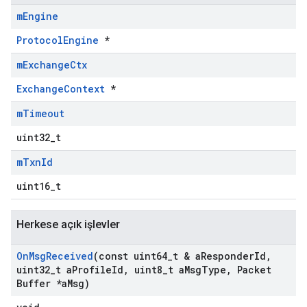
m
Engine
ProtocolEngine
*
m
Exchange
Ctx
ExchangeContext
*
m
Timeout
uint32_t
m
Txn
Id
uint16_t
Herkese açık işlevler
On
Msg
Received
(const uint64
_
t & a
Responder
Id
,
uint32
_
t a
Profile
Id
,
uint8
_
t a
Msg
Type
,
Packet
Buffer *a
Msg)