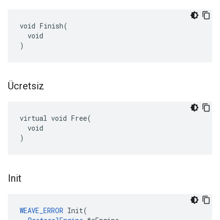
void Finish(

  void

)
Ücretsiz
virtual void Free(

  void

)
Init
WEAVE_ERROR
 Init(
