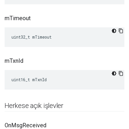
m
Timeout
uint32_t mTimeout
m
Txn
Id
uint16_t mTxnId
Herkese açık işlevler
On
Msg
Received