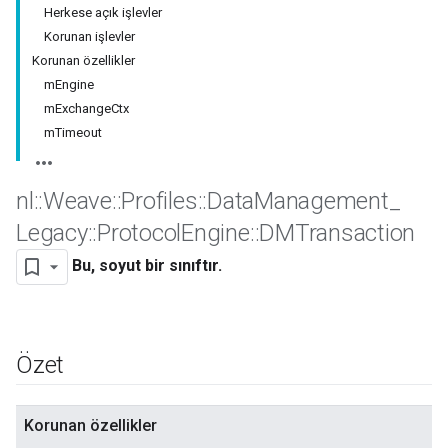
Herkese açık işlevler
Korunan işlevler
Korunan özellikler
mEngine
mExchangeCtx
mTimeout
nl
::
Weave
::
Profiles
::
Data
Management
_
Legacy
::
Protocol
Engine
::
DMTransaction
Bu, soyut bir sınıftır.
Özet
Korunan özellikler