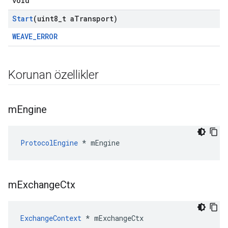
void
Start
(uint8
_
t a
Transport)
WEAVE_ERROR
Korunan özellikler
m
Engine
ProtocolEngine
 * mEngine
m
Exchange
Ctx
ExchangeContext
 * mExchangeCtx