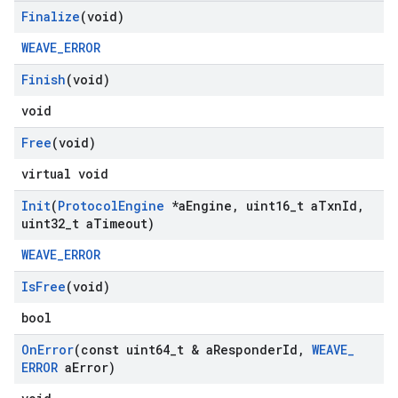
Finalize
(void)
WEAVE_ERROR
Finish
(void)
void
Free
(void)
virtual void
Init
(
Protocol
Engine
*a
Engine
,
uint16
_
t a
Txn
Id
,
uint32
_
t a
Timeout)
WEAVE_ERROR
Is
Free
(void)
bool
On
Error
(const uint64
_
t & a
Responder
Id
,
WEAVE
_
ERROR
a
Error)