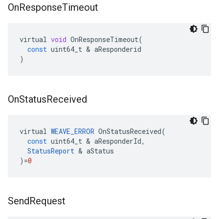
On
Response
Timeout
virtual
void
OnResponseTimeout
(
const
uint64_t
&
aResponderid
)
On
Status
Received
virtual
WEAVE_ERROR
OnStatusReceived
(
const
uint64_t
&
aResponderId
,
StatusReport
&
aStatus
)
=
0
Send
Request