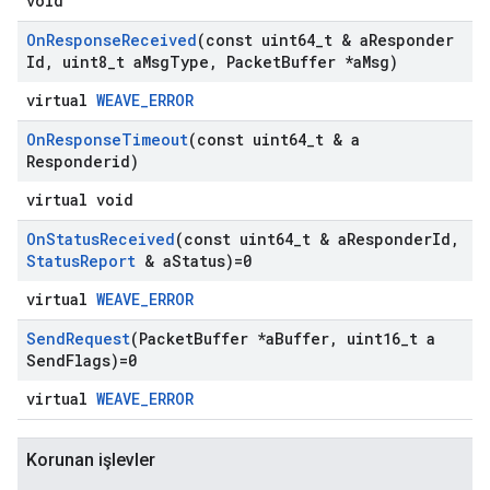
void
On
Response
Received
(const uint64
_
t & a
Responder
Id
,
uint8
_
t a
Msg
Type
,
Packet
Buffer *a
Msg)
virtual
WEAVE_ERROR
On
Response
Timeout
(const uint64
_
t & a
Responderid)
virtual void
On
Status
Received
(const uint64
_
t & a
Responder
Id
,
Status
Report
& a
Status)=0
virtual
WEAVE_ERROR
Send
Request
(Packet
Buffer *a
Buffer
,
uint16
_
t a
Send
Flags)=0
virtual
WEAVE_ERROR
Korunan işlevler