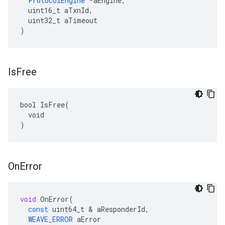
ProtocolEngine
 *aEngine,

  uint16_t aTxnId,

  uint32_t aTimeout

)
Is
Free
bool IsFree(

  void

)
On
Error
void
OnError
(
const
uint64_t
&
aResponderId
,
WEAVE_ERROR
aError