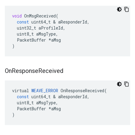
void
OnMsgReceived
(
const
uint64_t
&
aResponderId
,
uint32_t
aProfileId
,
uint8_t
aMsgType
,
PacketBuffer
*
aMsg
)
On
Response
Received
virtual
WEAVE_ERROR
OnResponseReceived
(
const
uint64_t
&
aResponderId
,
uint8_t
aMsgType
,
PacketBuffer
*
aMsg
)