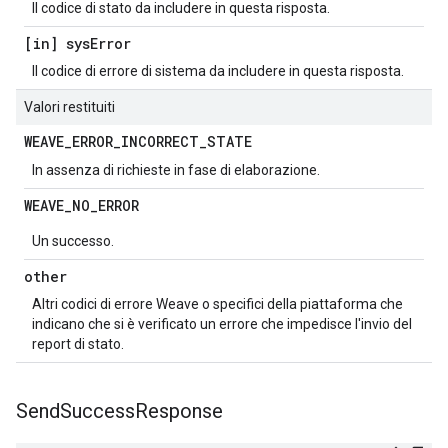
Il codice di stato da includere in questa risposta.
[in] sys
Error
Il codice di errore di sistema da includere in questa risposta.
Valori restituiti
WEAVE
_
ERROR
_
INCORRECT
_
STATE
In assenza di richieste in fase di elaborazione.
WEAVE
_
NO
_
ERROR
Un successo.
other
Altri codici di errore Weave o specifici della piattaforma che
indicano che si è verificato un errore che impedisce l'invio del
report di stato.
Send
Success
Response