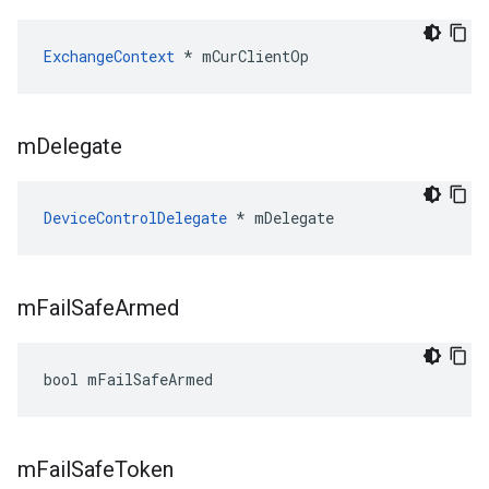
ExchangeContext
 * mCurClientOp
m
Delegate
DeviceControlDelegate
 * mDelegate
m
Fail
Safe
Armed
bool mFailSafeArmed
m
Fail
Safe
Token