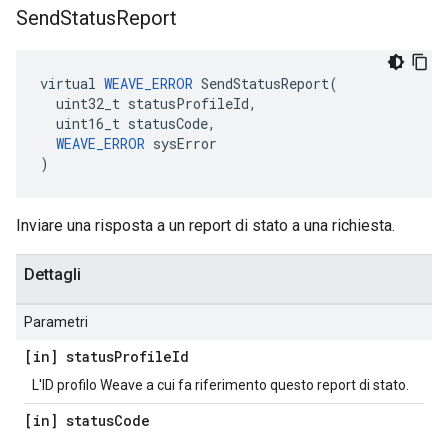
Send
Status
Report
virtual 
WEAVE_ERROR
 SendStatusReport(

  uint32_t statusProfileId,

  uint16_t statusCode,

WEAVE_ERROR
 sysError

)
Inviare una risposta a un report di stato a una richiesta.
Dettagli
Parametri
[in] status
Profile
Id
L'ID profilo Weave a cui fa riferimento questo report di stato.
[in] status
Code