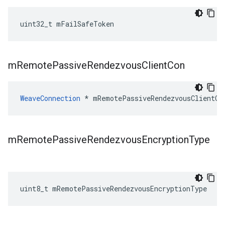
uint32_t mFailSafeToken
m
Remote
Passive
Rendezvous
Client
Con
WeaveConnection
 * mRemotePassiveRendezvousClientCo
m
Remote
Passive
Rendezvous
Encryption
Type
uint8_t mRemotePassiveRendezvousEncryptionType