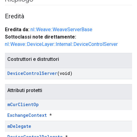
Eredità
Eredita da:
nl::Weave::WeaveServerBase
Sottoclassi note direttamente:
nl::Weave::DeviceLayer::Internal::DeviceControlServer
Costruttori e distruttori
Device
Control
Server
(void)
Attributi protetti
m
Cur
Client
Op
ExchangeContext
*
m
Delegate
DeviceControlDelegate
*