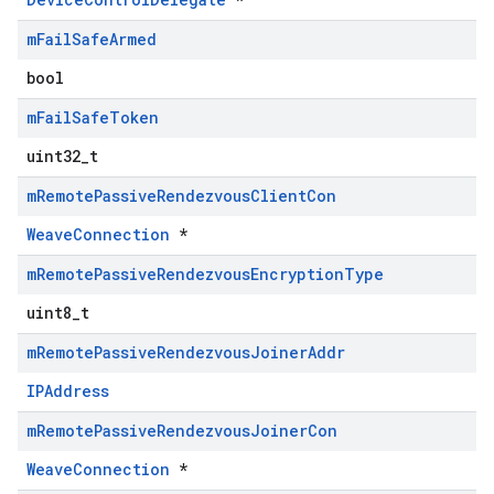
m
Fail
Safe
Armed
bool
m
Fail
Safe
Token
uint32_t
m
Remote
Passive
Rendezvous
Client
Con
WeaveConnection
*
m
Remote
Passive
Rendezvous
Encryption
Type
uint8_t
m
Remote
Passive
Rendezvous
Joiner
Addr
IPAddress
m
Remote
Passive
Rendezvous
Joiner
Con
WeaveConnection
*