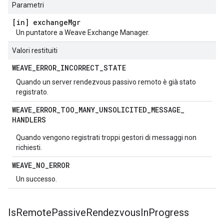
Parametri
[in] exchange
Mgr
Un puntatore a Weave Exchange Manager.
Valori restituiti
WEAVE
_
ERROR
_
INCORRECT
_
STATE
Quando un server rendezvous passivo remoto è già stato
registrato.
WEAVE
_
ERROR
_
TOO
_
MANY
_
UNSOLICITED
_
MESSAGE
_
HANDLERS
Quando vengono registrati troppi gestori di messaggi non
richiesti.
WEAVE
_
NO
_
ERROR
Un successo.
Is
Remote
Passive
Rendezvous
In
Progress