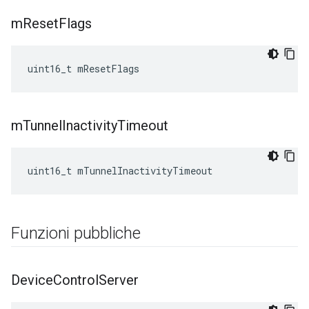
m
Reset
Flags
uint16_t mResetFlags
m
Tunnel
Inactivity
Timeout
uint16_t mTunnelInactivityTimeout
Funzioni pubbliche
Device
Control
Server