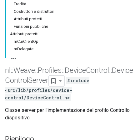
Eredità
Costruttori e distruttori
Attributi protetti
Funzioni pubbliche
Attributi protetti
mCurClientOp
mDelegate
nl
::
Weave
::
Profiles
::
Device
Control
::
Device
Control
Server
#include
<src/lib/profiles/device-
control/DeviceControl.h>
Classe server per l'implementazione del profilo Controllo
dispositivo.
Riepilogo