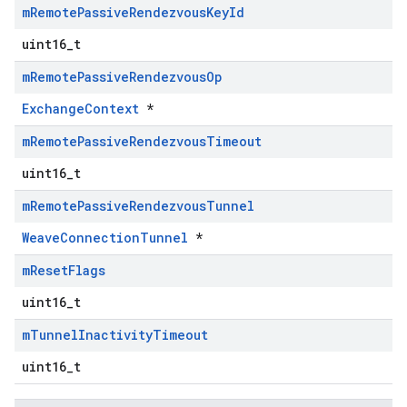
m
Remote
Passive
Rendezvous
Key
Id
uint16_t
m
Remote
Passive
Rendezvous
Op
ExchangeContext
*
m
Remote
Passive
Rendezvous
Timeout
uint16_t
m
Remote
Passive
Rendezvous
Tunnel
WeaveConnectionTunnel
*
m
Reset
Flags
uint16_t
m
Tunnel
Inactivity
Timeout
uint16_t