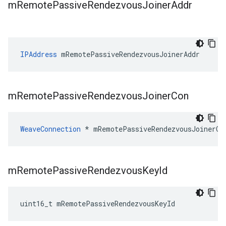
m
Remote
Passive
Rendezvous
Joiner
Addr
IPAddress
 mRemotePassiveRendezvousJoinerAddr
m
Remote
Passive
Rendezvous
Joiner
Con
WeaveConnection
 * mRemotePassiveRendezvousJoinerCo
m
Remote
Passive
Rendezvous
Key
Id
uint16_t mRemotePassiveRendezvousKeyId