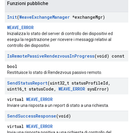
Funzioni pubbliche
Init
(
Weave
Exchange
Manager
*exchange
Mgr)
WEAVE_ERROR
Inizializza lo stato del server di controllo dei dispositivi ed
esegui la registrazione per ricevere i messaggi relativi al
controllo dei dispositivi.
Is
Remote
Passive
Rendezvous
In
Progress
(void) const
bool
Restituisce lo stato di Rendezvous passivo remoto.
Send
Status
Report
(uint32
_
t status
Profile
Id
,
uint16
_
t status
Code
,
WEAVE
_
ERROR
sys
Error)
virtual
WEAVE_ERROR
Inviare una risposta a un report di stato a una richiesta.
Send
Success
Response
(void)
virtual
WEAVE_ERROR
Invia una risposta positiva a una richiesta di controllo del