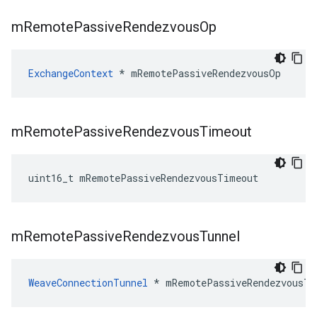
m
Remote
Passive
Rendezvous
Op
ExchangeContext
 * mRemotePassiveRendezvousOp
m
Remote
Passive
Rendezvous
Timeout
uint16_t mRemotePassiveRendezvousTimeout
m
Remote
Passive
Rendezvous
Tunnel
WeaveConnectionTunnel
 * mRemotePassiveRendezvousTu