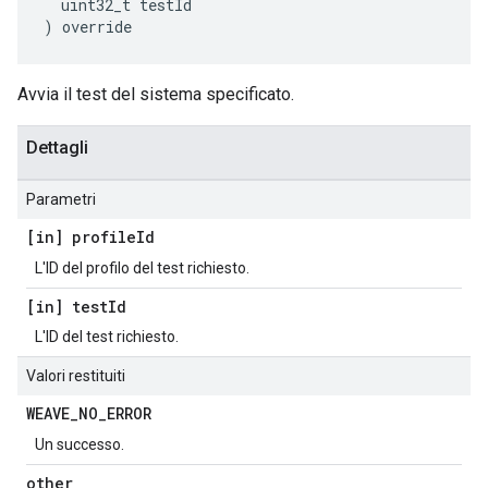
  uint32_t testId

) override
Avvia il test del sistema specificato.
Dettagli
Parametri
[in] profile
Id
L'ID del profilo del test richiesto.
[in] test
Id
L'ID del test richiesto.
Valori restituiti
WEAVE
_
NO
_
ERROR
Un successo.
other