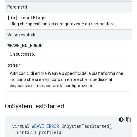
Parametri
[in] reset
Flags
I flag che specificano la configurazione da reimpostare.
Valori restituiti
WEAVE
_
NO
_
ERROR
Un successo.
other
Altri codici di errore Weave o specifici della piattaforma che
indicano che si è verificato un errore che impedisce al
dispositivo di reimpostare la configurazione.
On
System
Test
Started
virtual 
WEAVE_ERROR
 OnSystemTestStarted(

  uint32_t profileId,
