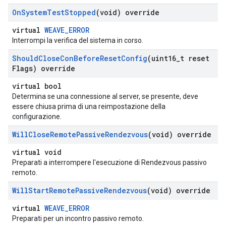
On
System
Test
Stopped
(void) override
virtual
WEAVE_ERROR
Interrompi la verifica del sistema in corso.
Should
Close
Con
Before
Reset
Config
(uint16
_
t reset
Flags) override
virtual bool
Determina se una connessione al server, se presente, deve
essere chiusa prima di una reimpostazione della
configurazione.
Will
Close
Remote
Passive
Rendezvous
(void) override
virtual void
Preparati a interrompere l'esecuzione di Rendezvous passivo
remoto.
Will
Start
Remote
Passive
Rendezvous
(void) override
virtual
WEAVE_ERROR
Preparati per un incontro passivo remoto.