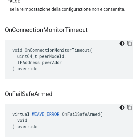
FALSE
se la reimpostazione della configurazione non è consentita.
On
Connection
Monitor
Timeout
void OnConnectionMonitorTimeout(

  uint64_t peerNodeId,

  IPAddress peerAddr

) override
On
Fail
Safe
Armed
virtual 
WEAVE_ERROR
 OnFailSafeArmed(

  void

) override