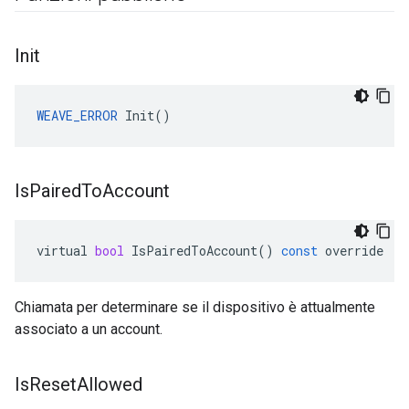
Init
WEAVE_ERROR
 Init()
Is
Paired
To
Account
virtual
bool
IsPairedToAccount
()
const
override
Chiamata per determinare se il dispositivo è attualmente
associato a un account.
Is
Reset
Allowed