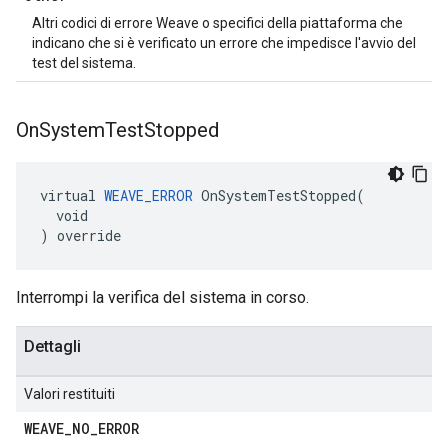
Altri codici di errore Weave o specifici della piattaforma che
indicano che si è verificato un errore che impedisce l'avvio del
test del sistema.
On
System
Test
Stopped
virtual 
WEAVE_ERROR
 OnSystemTestStopped(

  void

) override
Interrompi la verifica del sistema in corso.
Dettagli
Valori restituiti
WEAVE
_
NO
_
ERROR