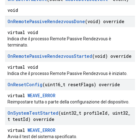
void
On
Remote
Passive
Rendezvous
Done
(void) override
virtual void
Indica che il processo Remote Passive Rendezvous è
terminato.
On
Remote
Passive
Rendezvous
Started
(void) override
virtual void
Indica che il processo Remote Passive Rendezvous è iniziato.
On
Reset
Config
(uint16
_
t reset
Flags) override
virtual
WEAVE_ERROR
Reimpostare tutta o parte della configurazione del dispositivo.
On
System
Test
Started
(uint32
_
t profile
Id
,
uint32
_
t test
Id) override
virtual
WEAVE_ERROR
Avvia il test del sistema specificato.