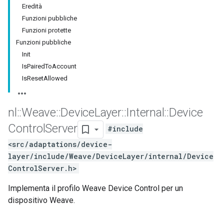
Eredità
Funzioni pubbliche
Funzioni protette
Funzioni pubbliche
Init
IsPairedToAccount
IsResetAllowed
nl
::
Weave
::
Device
Layer
::
Internal
::
Device
Control
Server
#include
<src/adaptations/device-
layer/include/Weave/DeviceLayer/internal/Device
ControlServer.h>
Implementa il profilo Weave Device Control per un
dispositivo Weave.