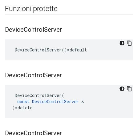
Funzioni protette
Device
Control
Server
 DeviceControlServer()=default
Device
Control
Server
DeviceControlServer
(
const
DeviceControlServer
&
)
=
delete
Device
Control
Server