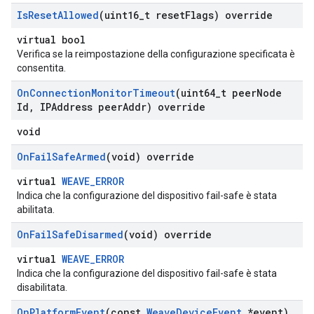
Is
Reset
Allowed
(uint16
_
t reset
Flags) override
virtual bool
Verifica se la reimpostazione della configurazione specificata è
consentita.
On
Connection
Monitor
Timeout
(uint64
_
t peer
Node
Id
,
IPAddress peer
Addr) override
void
On
Fail
Safe
Armed
(void) override
virtual
WEAVE_ERROR
Indica che la configurazione del dispositivo fail-safe è stata
abilitata.
On
Fail
Safe
Disarmed
(void) override
virtual
WEAVE_ERROR
Indica che la configurazione del dispositivo fail-safe è stata
disabilitata.
On
Platform
Event
(const
Weave
Device
Event
*event)