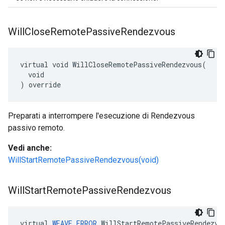
Will
Close
Remote
Passive
Rendezvous
virtual void WillCloseRemotePassiveRendezvous(

  void

) override
Preparati a interrompere l'esecuzione di Rendezvous
passivo remoto.
Vedi anche:
WillStartRemotePassiveRendezvous(void)
Will
Start
Remote
Passive
Rendezvous
virtual 
WEAVE_ERROR
 WillStartRemotePassiveRendezvou