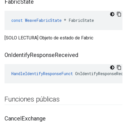
Fabric
State
const
WeaveFabricState
*
FabricState
[SOLO LECTURA] Objeto de estado de Fabric
On
Identify
Response
Received
HandleIdentifyResponseFunct
 OnIdentifyResponseRece
Funciones públicas
Cancel
Exchange