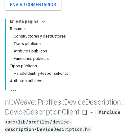
ENVIAR COMENTARIOS
En esta página
Resumen
Constructores y destructores
Tipos públicos
Atributos públicos
Funciones públicas
Tipos públicos
HandleIdentifyResponseFunct
Atributos públicos
nl
::
Weave
::
Profiles
::
Device
Description
::
Device
Description
Client
#include
<src/lib/profiles/device-
description/DeviceDescription.h>