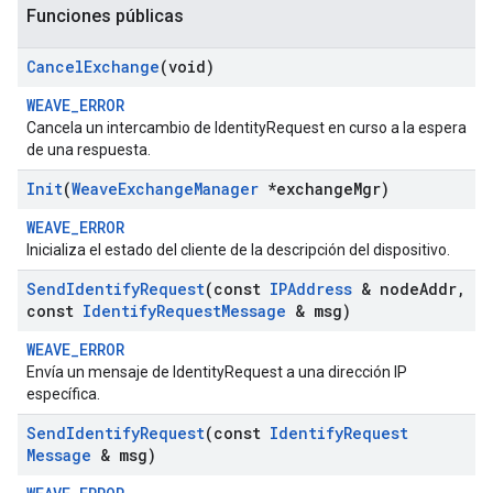
Funciones públicas
Cancel
Exchange
(void)
WEAVE_ERROR
Cancela un intercambio de IdentityRequest en curso a la espera
de una respuesta.
Init
(
Weave
Exchange
Manager
*exchange
Mgr)
WEAVE_ERROR
Inicializa el estado del cliente de la descripción del dispositivo.
Send
Identify
Request
(const
IPAddress
& node
Addr
,
const
Identify
Request
Message
& msg)
WEAVE_ERROR
Envía un mensaje de IdentityRequest a una dirección IP
específica.
Send
Identify
Request
(const
Identify
Request
Message
& msg)