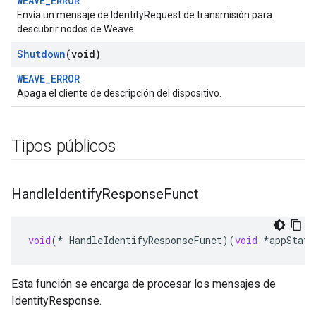
WEAVE_ERROR
Envía un mensaje de IdentityRequest de transmisión para
descubrir nodos de Weave.
Shutdown
(void)
WEAVE_ERROR
Apaga el cliente de descripción del dispositivo.
Tipos públicos
Handle
Identify
Response
Funct
void
(
*
HandleIdentifyResponseFunct
)(
void
*
appState
Esta función se encarga de procesar los mensajes de
IdentityResponse.