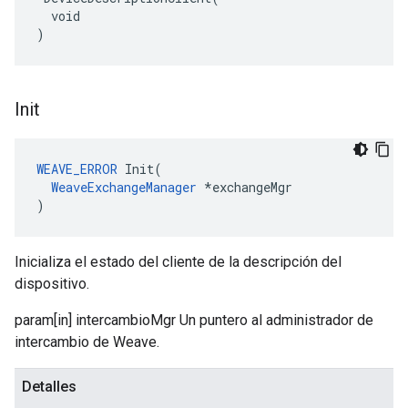
  void

)
Init
WEAVE_ERROR
 Init(

WeaveExchangeManager
 *exchangeMgr

)
Inicializa el estado del cliente de la descripción del
dispositivo.
param[in] intercambioMgr Un puntero al administrador de
intercambio de Weave.
Detalles