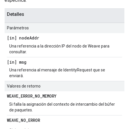
específica.
Detalles
Parámetros
[in] node
Addr
Una referencia a la dirección IP del nodo de Weave para
consultar.
[in] msg
Una referencia al mensaje de IdentityRequest que se
enviará.
Valores de retorno
WEAVE
_
ERROR
_
NO
_
MEMORY
Si falla la asignación del contexto de intercambio del búfer
de paquetes.
WEAVE
_
NO
_
ERROR