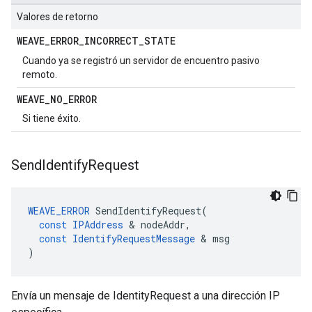
Valores de retorno
WEAVE
_
ERROR
_
INCORRECT
_
STATE
Cuando ya se registró un servidor de encuentro pasivo
remoto.
WEAVE
_
NO
_
ERROR
Si tiene éxito.
Send
Identify
Request
WEAVE_ERROR
SendIdentifyRequest
(
const
IPAddress
&
nodeAddr
,
const
IdentifyRequestMessage
&
msg
)
Envía un mensaje de IdentityRequest a una dirección IP