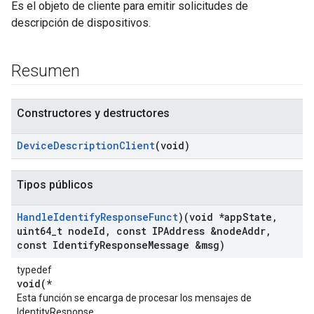
Es el objeto de cliente para emitir solicitudes de
descripción de dispositivos.
Resumen
Constructores y destructores
Device
Description
Client
(void)
Tipos públicos
Handle
Identify
Response
Funct
)(void *app
State
,
uint64
_
t node
Id
,
const IPAddress &node
Addr
,
const Identify
Response
Message &msg)
typedef
void(*
Esta función se encarga de procesar los mensajes de
IdentityResponse.