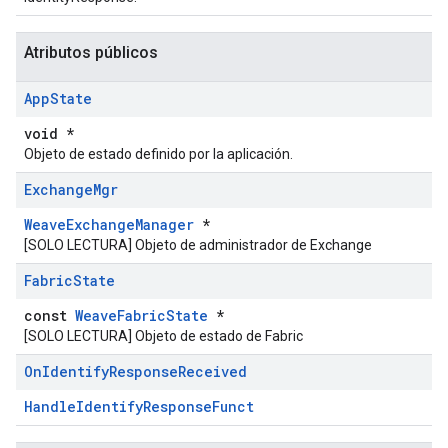
Atributos públicos
App
State
void *
Objeto de estado definido por la aplicación.
Exchange
Mgr
WeaveExchangeManager
*
[SOLO LECTURA] Objeto de administrador de Exchange
Fabric
State
const
WeaveFabricState
*
[SOLO LECTURA] Objeto de estado de Fabric
On
Identify
Response
Received
HandleIdentifyResponseFunct