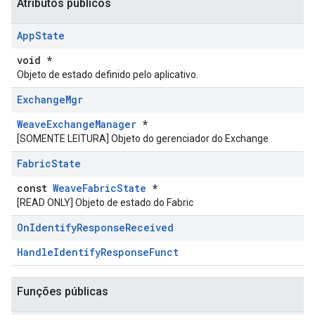
Atributos públicos
App
State
void *
Objeto de estado definido pelo aplicativo.
Exchange
Mgr
WeaveExchangeManager
*
[SOMENTE LEITURA] Objeto do gerenciador do Exchange
Fabric
State
const
WeaveFabricState
*
[READ ONLY] Objeto de estado do Fabric
On
Identify
Response
Received
HandleIdentifyResponseFunct
Funções públicas