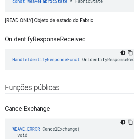
const
WeaveFabricState
*
FabricState
[READ ONLY] Objeto de estado do Fabric
On
Identify
Response
Received
HandleIdentifyResponseFunct
 OnIdentifyResponseRece
Funções públicas
Cancel
Exchange
WEAVE_ERROR
 CancelExchange(

  void
