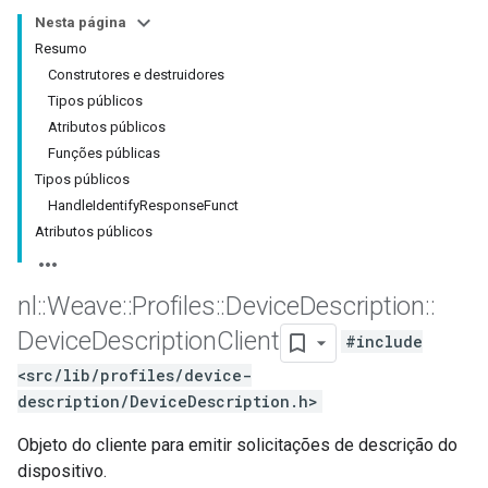
Nesta página
Resumo
Construtores e destruidores
Tipos públicos
Atributos públicos
Funções públicas
Tipos públicos
HandleIdentifyResponseFunct
Atributos públicos
nl
::
Weave
::
Profiles
::
Device
Description
::
Device
Description
Client
#include
<src/lib/profiles/device-
description/DeviceDescription.h>
Objeto do cliente para emitir solicitações de descrição do
dispositivo.