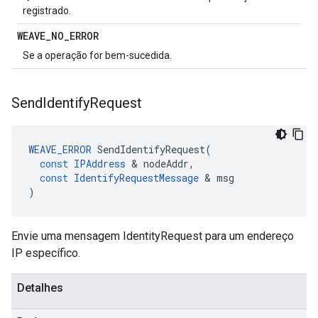
registrado.
WEAVE
_
NO
_
ERROR
Se a operação for bem-sucedida.
Send
Identify
Request
WEAVE_ERROR
SendIdentifyRequest
(
const
IPAddress
&
nodeAddr
,
const
IdentifyRequestMessage
&
msg
)
Envie uma mensagem IdentityRequest para um endereço
IP específico.
Detalhes