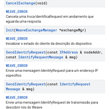
Cancel
Exchange
(void)
WEAVE_ERROR
Cancela uma troca IdentificaRequest em andamento que
aguarda uma resposta.
Init
(
Weave
Exchange
Manager
*exchange
Mgr)
WEAVE_ERROR
Inicializar o estado do cliente da descrição do dispositivo.
Send
Identify
Request
(const
IPAddress
& node
Addr
,
const
Identify
Request
Message
& msg)
WEAVE_ERROR
Envie uma mensagem IdentityRequest para um endereço IP
específico.
Send
Identify
Request
(const
Identify
Request
Message
& msg)
WEAVE_ERROR
Envie uma mensagem IdentifyRequest de transmissão para
descobrir nós do Weave.