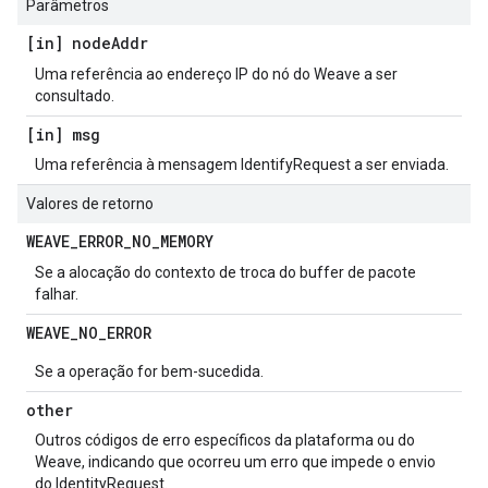
Parâmetros
[in] node
Addr
Uma referência ao endereço IP do nó do Weave a ser
consultado.
[in] msg
Uma referência à mensagem IdentifyRequest a ser enviada.
Valores de retorno
WEAVE
_
ERROR
_
NO
_
MEMORY
Se a alocação do contexto de troca do buffer de pacote
falhar.
WEAVE
_
NO
_
ERROR
Se a operação for bem-sucedida.
other
Outros códigos de erro específicos da plataforma ou do
Weave, indicando que ocorreu um erro que impede o envio
do IdentityRequest.