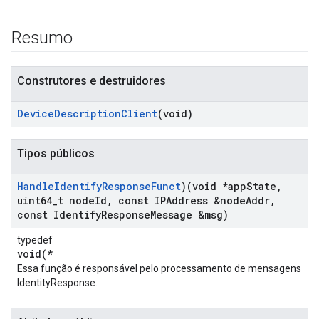
Resumo
Construtores e destruidores
Device
Description
Client
(void)
Tipos públicos
Handle
Identify
Response
Funct
)(void *app
State
,
uint64
_
t node
Id
,
const IPAddress &node
Addr
,
const Identify
Response
Message &msg)
typedef
void(*
Essa função é responsável pelo processamento de mensagens
IdentityResponse.