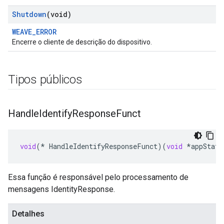
Shutdown
(void)
WEAVE_ERROR
Encerre o cliente de descrição do dispositivo.
Tipos públicos
Handle
Identify
Response
Funct
void
(
*
HandleIdentifyResponseFunct
)(
void
*
appState
Essa função é responsável pelo processamento de
mensagens IdentityResponse.
Detalhes