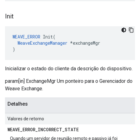
Init
WEAVE_ERROR
 Init(

WeaveExchangeManager
 *exchangeMgr

)
Inicializar o estado do cliente da descrição do dispositivo.
param[in] ExchangeMgr Um ponteiro para o Gerenciador do
Weave Exchange.
Detalhes
Valores de retorno
WEAVE
_
ERROR
_
INCORRECT
_
STATE
Quando um servidor de reunião remoto e passivo já foi