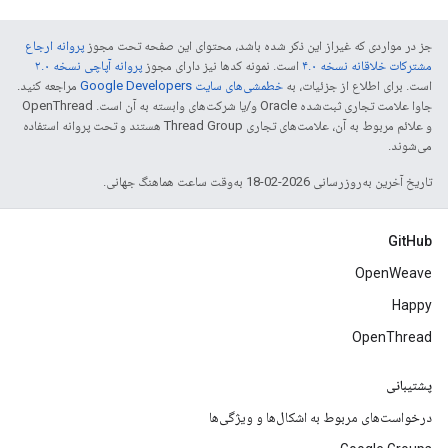
جز در مواردی که غیراز این ذکر شده باشد، محتوای این صفحه تحت مجوز
پروانه ارجاع
مشترکات خلاقانه نسخه ۴.۰
است. نمونه کدها نیز دارای مجوز
پروانه آپاچی نسخه ۲.۰
است. برای اطلاع از جزئیات، به
خطمشی‌های سایت Google Developers‏
مراجعه کنید.
جاوا علامت تجاری ثبت‌شده Oracle و/یا شرکت‌های وابسته به آن است. ‫OpenThread
و علائم مربوط به آن، علامت‌های تجاری Thread Group هستند و تحت پروانه استفاده
می‌شوند.
تاریخ آخرین به‌روزرسانی 2026-02-18 به‌وقت ساعت هماهنگ جهانی.
GitHub
OpenWeave
Happy
OpenThread
پشتیبانی
درخواست‌های مربوط به اشکال‌ها و ویژگی‌ها