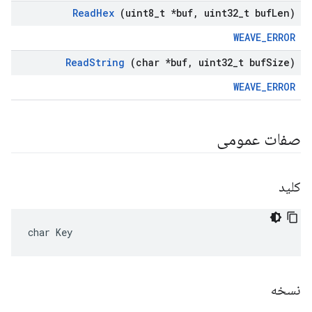
Read
Hex
(uint8
_
t *buf
,
uint32
_
t buf
Len)
WEAVE_ERROR
Read
String
(char *buf
,
uint32
_
t buf
Size)
WEAVE_ERROR
صفات عمومی
کلید
char Key
نسخه