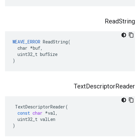
Read
String
WEAVE_ERROR
 ReadString(

  char *buf,

  uint32_t bufSize

)
Text
Descriptor
Reader
TextDescriptorReader
(
const
char
*
val
,
uint32_t
valLen
)