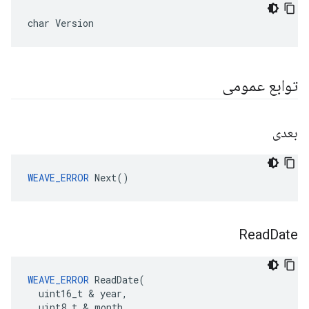
char Version
توابع عمومی
بعدی
WEAVE_ERROR
 Next()
Read
Date
WEAVE_ERROR
 ReadDate(

  uint16_t & year,

  uint8_t & month,
