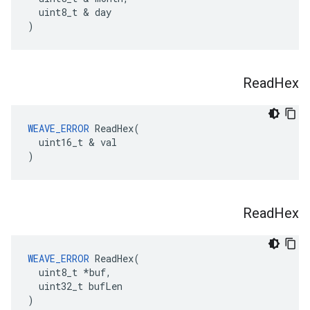
  uint8_t & day

)
Read
Hex
WEAVE_ERROR
 ReadHex(

  uint16_t & val

)
Read
Hex
WEAVE_ERROR
 ReadHex(

  uint8_t *buf,

  uint32_t bufLen

)