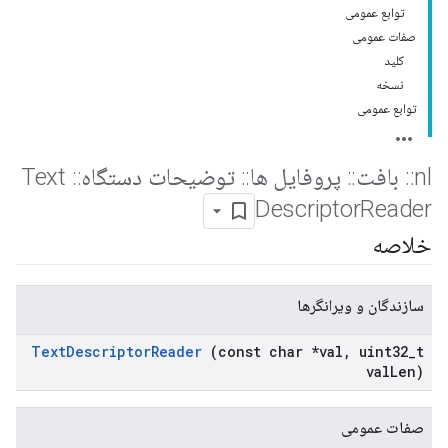
توابع عمومی
صفات عمومی
کلید
نسخه
توابع عمومی
nl
::
بافت
::
پروفایل ها
::
توضیحات دستگاه
::
Text
Descriptor
Reader
خلاصه
سازندگان و ویرانگرها
Text
Descriptor
Reader
(const char *val
,
uint32
_
t
val
Len)
صفات عمومی