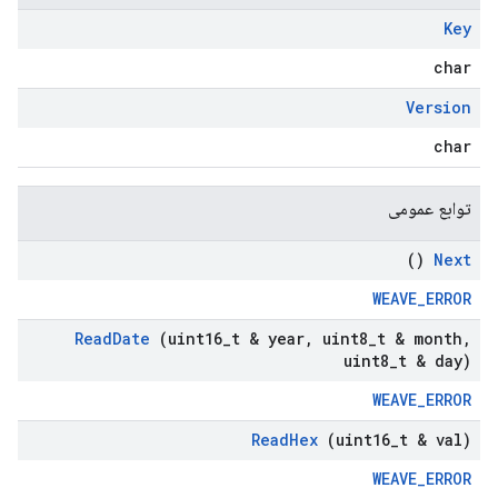
Key
char
Version
char
توابع عمومی
()
Next
WEAVE_ERROR
Read
Date
(uint16
_
t & year
,
uint8
_
t & month
,
uint8
_
t & day)
WEAVE_ERROR
Read
Hex
(uint16
_
t & val)
WEAVE_ERROR