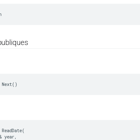
n
publiques
 Next()
 ReadDate(

& year,
