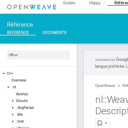
Guides
Happy
Référe
Référence
REFERENCE
DOCUMENTS
langue préférée. L
C++
Overview
OpenWeave
Ré
::
nl
Aperçu
nl
::
Wea
Structs
Descrip
::
Arg
Parser
::
Ble
::
Inet