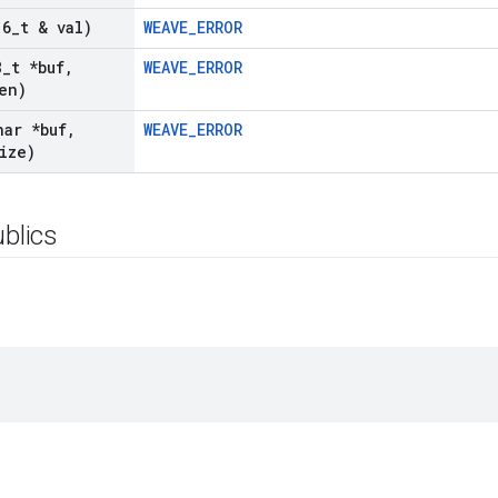
16
_
t & val)
WEAVE_ERROR
8
_
t *buf
,
WEAVE_ERROR
en)
har *buf
,
WEAVE_ERROR
ize)
ublics