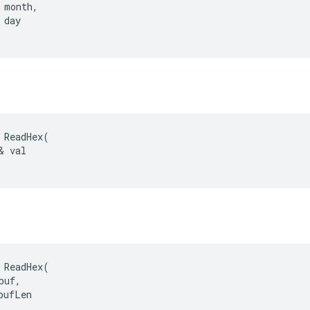
 month,

day

 ReadHex(

& val

 ReadHex(

uf,

bufLen
