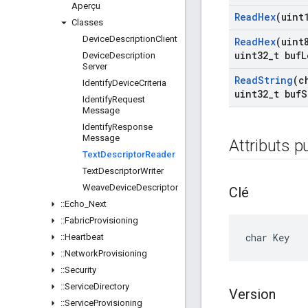
Aperçu
Read
Hex
(uint
Classes
Device
Description
Client
Read
Hex
(uint
uint32
_
t buf
L
Device
Description
Server
Read
String
(c
Identify
Device
Criteria
uint32
_
t buf
S
Identify
Request
Message
Identify
Response
Message
Attributs p
Text
Descriptor
Reader
Text
Descriptor
Writer
Weave
Device
Descriptor
Clé
::
Echo
_
Next
::
Fabric
Provisioning
char Key
::
Heartbeat
::
Network
Provisioning
::
Security
::
Service
Directory
Version
::
Service
Provisioning