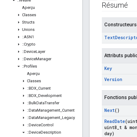
::
Weave
Résumé
Aperçu
Classes
Structs
Constructeurs
Unions
::
ASN1
Text
Descript
::
Crypto
::
Device
Layer
Attributs publi
::
Device
Manager
::
Profiles
Key
Aperçu
Version
Classes
::
BDX
_
Current
::
BDX
_
Development
Fonctions pub
::
Bulk
Data
Transfer
Next
()
::
Data
Management
_
Current
::
Data
Management
_
Legacy
Read
Date
(uin
::
Device
Control
uint8
_
t & mo
::
Device
Description
day)