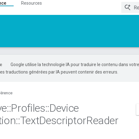
nce
Resources
Google utilise la technologie IA pour traduire le contenu dans votr
es traductions générées par IA peuvent contenir des erreurs.
férence
ve
::
Profiles
::
Device
tion
::
Text
Descriptor
Reader