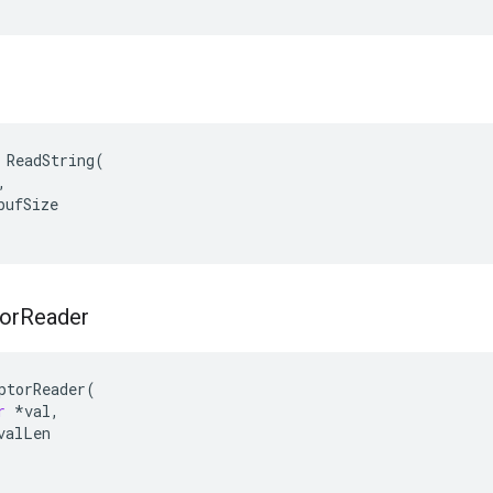
 ReadString(



ufSize

or
Reader
ptorReader
(
r
*
val
,
valLen