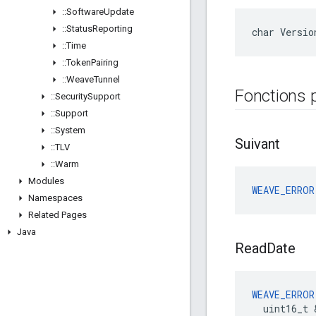
::
Software
Update
::
Status
Reporting
char Versio
::
Time
::
Token
Pairing
::
Weave
Tunnel
Fonctions 
::
Security
Support
::
Support
::
System
Suivant
::
TLV
::
Warm
Modules
WEAVE_ERROR
Namespaces
Related Pages
Java
Read
Date
WEAVE_ERROR
  uint16_t 