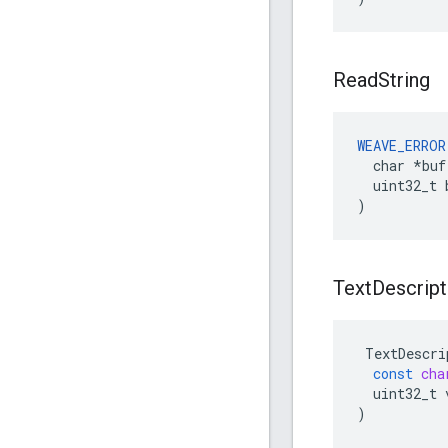
Read
String
WEAVE_ERROR
  char *buf,
  uint32_t b
)
Text
Descript
TextDescri
const
cha
uint32_t
)