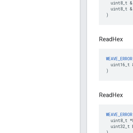
  uint8_t &
  uint8_t & 
)
Read
Hex
WEAVE_ERROR
  uint16_t 
)
Read
Hex
WEAVE_ERROR
  uint8_t *b
  uint32_t 
)