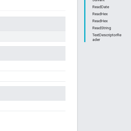
ReadDate
ReadHex
ReadHex
ReadString
TextDescriptorRe
ader