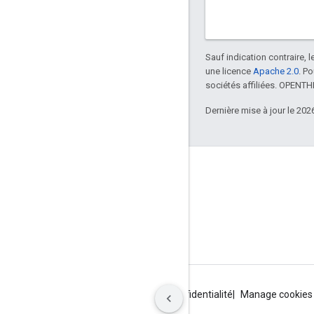
Sauf indication contraire, 
une licence
Apache 2.0
. P
sociétés affiliées. OPENT
Dernière mise à jour le 202
GitHub
OpenWeave
Happy
OpenThread
Conditions d'utilisation
Règles de confidentialité
Manage cookies