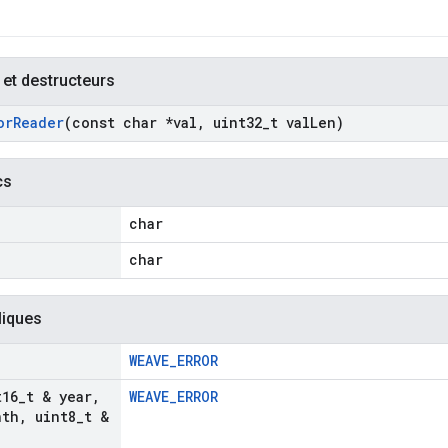
 et destructeurs
or
Reader
(const char *val
,
uint32
_
t val
Len)
cs
char
char
liques
WEAVE_ERROR
t16
_
t & year
,
WEAVE_ERROR
nth
,
uint8
_
t &