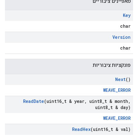
מאפיינים ציבוריים
Key
char
Version
char
פונקציות ציבוריות
Next
()
WEAVE_ERROR
Read
Date
(uint16
_
t & year
,
uint8
_
t & month
,
uint8
_
t & day)
WEAVE_ERROR
Read
Hex
(uint16
_
t & val)