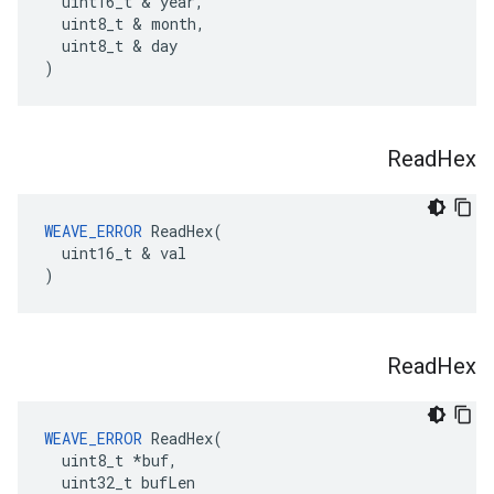
  uint16_t & year,

  uint8_t & month,

  uint8_t & day

)
Read
Hex
WEAVE_ERROR
 ReadHex(

  uint16_t & val

)
Read
Hex
WEAVE_ERROR
 ReadHex(

  uint8_t *buf,

  uint32_t bufLen
