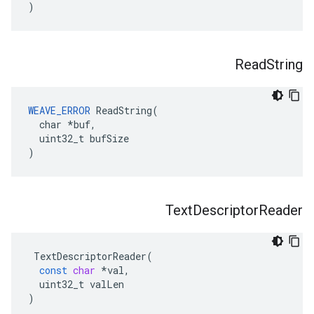
)
Read
String
WEAVE_ERROR
 ReadString(

  char *buf,

  uint32_t bufSize

)
Text
Descriptor
Reader
TextDescriptorReader
(
const
char
*
val
,
uint32_t
valLen
)