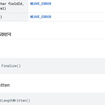
char field
Id
,
WEAVE_ERROR
val)
()
WEAVE_ERROR
ंक्शन
 Finalize()
itten
tLengthWritten()