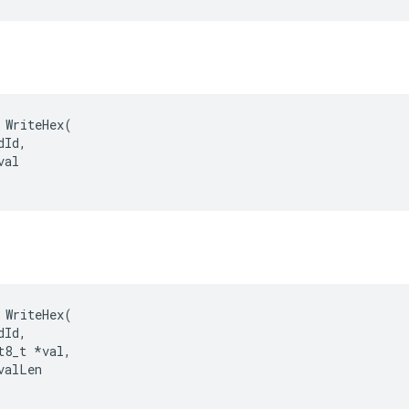
 WriteHex(

Id,

al

WriteHex
(
dId
,
t8_t
*
val
,
valLen