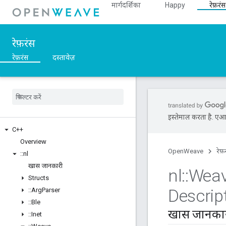
मार्गदर्शिका
Happy
रेफ़रंस
रेफ़रंस
रेफ़रंस
दस्तावेज़
इस्तेमाल करता है. एआई 
C++
Overview
OpenWeave
रेफ़
::
nl
खास जानकारी
nl
::
Wea
Structs
Descrip
::
Arg
Parser
::
Ble
खास जानका
::
Inet