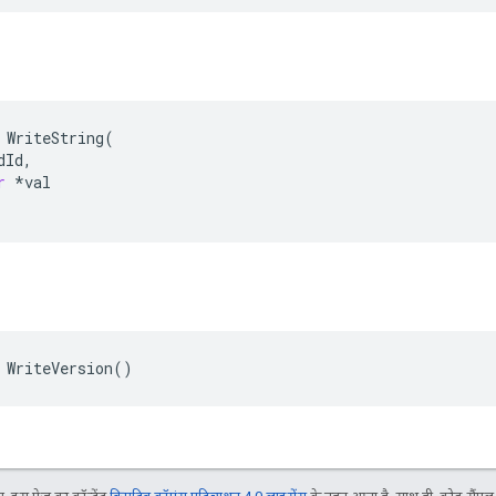
WriteString
(
dId
,
r
*
val
n
 WriteVersion()