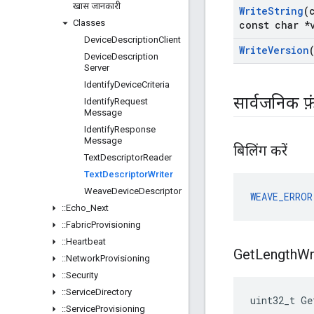
खास जानकारी
Write
String
(
Classes
const char *
Device
Description
Client
Write
Version
Device
Description
Server
Identify
Device
Criteria
सार्वजनिक फ़
Identify
Request
Message
Identify
Response
Message
बिलिंग करें
Text
Descriptor
Reader
Text
Descriptor
Writer
Weave
Device
Descriptor
WEAVE_ERROR
::
Echo
_
Next
::
Fabric
Provisioning
::
Heartbeat
Get
Length
Wr
::
Network
Provisioning
::
Security
::
Service
Directory
uint32_t Ge
::
Service
Provisioning