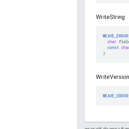
Write
String
WEAVE_ERROR
char
fiel
const
cha
)
Write
Versio
WEAVE_ERROR