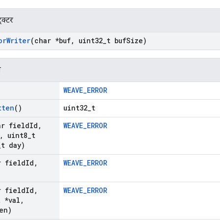
्रक्टर
or
Writer
(char *buf
,
uint32
_
t buf
Size)
न
WEAVE_ERROR
tten
()
uint32_t
ar field
Id
,
WEAVE_ERROR
,
uint8
_
t
_
t day)
r field
Id
,
WEAVE_ERROR
r field
Id
,
WEAVE_ERROR
t *val
,
en)