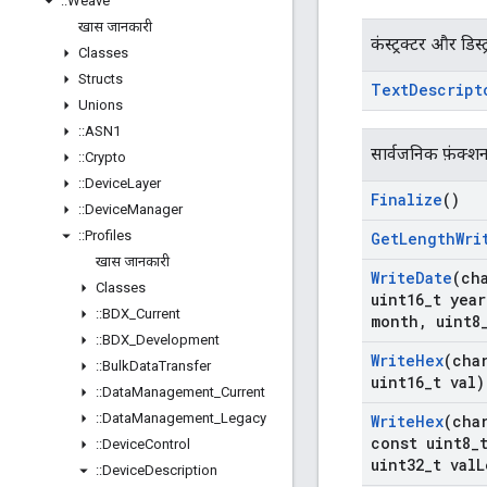
::
Weave
खास जानकारी
कंस्ट्रक्टर और डिस्ट
Classes
Structs
Text
Descript
Unions
::
ASN1
सार्वजनिक फ़ंक्श
::
Crypto
::
Device
Layer
Finalize
()
::
Device
Manager
::
Profiles
Get
Length
Wri
खास जानकारी
Write
Date
(ch
Classes
uint16
_
t year
::
BDX
_
Current
month
,
uint8
::
BDX
_
Development
Write
Hex
(cha
::
Bulk
Data
Transfer
uint16
_
t val)
::
Data
Management
_
Current
::
Data
Management
_
Legacy
Write
Hex
(cha
const uint8
_
::
Device
Control
uint32
_
t val
L
::
Device
Description