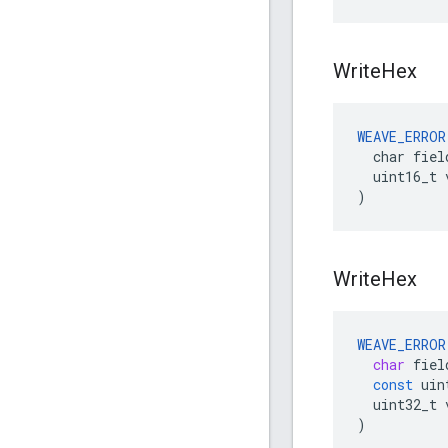
Write
Hex
WEAVE_ERROR
  char field
  uint16_t v
)
Write
Hex
WEAVE_ERROR
char
fiel
const
uin
uint32_t
)