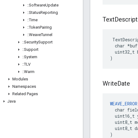
::
Software
Update
::
Status
Reporting
Text
Descript
::
Time
::
Token
Pairing
::
Weave
Tunnel
 TextDescri
::
Security
Support
  char *buf,
::
Support
  uint32_t b
::
System
)
::
TLV
::
Warm
Modules
Write
Date
Namespaces
Related Pages
Java
WEAVE_ERROR
  char field
  uint16_t y
  uint8_t m
  uint8_t da
)