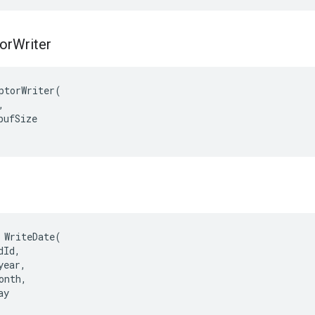
or
Writer
ptorWriter(



ufSize

 WriteDate(

Id,

ear,

onth,

y
