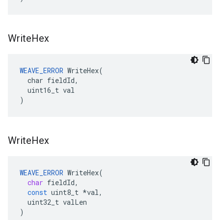
Write
Hex
WEAVE_ERROR
 WriteHex(

  char fieldId,

  uint16_t val

)
Write
Hex
WEAVE_ERROR
WriteHex
(
char
fieldId
,
const
uint8_t
*
val
,
uint32_t
valLen
)