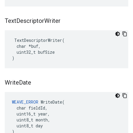
Text
Descriptor
Writer
 TextDescriptorWriter(

  char *buf,

  uint32_t bufSize

)
Write
Date
WEAVE_ERROR
 WriteDate(

  char fieldId,

  uint16_t year,

  uint8_t month,

  uint8_t day

)