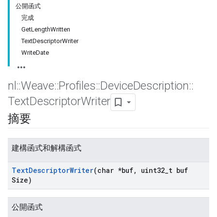
公開函式
完成
GetLengthWritten
TextDescriptorWriter
WriteDate
nl
::
Weave
::
Profiles
::
Device
Description
::
Text
Descriptor
Writer
摘要
建構函式和解構函式
Text
Descriptor
Writer
(char *buf
,
uint32
_
t buf
Size)
公開函式