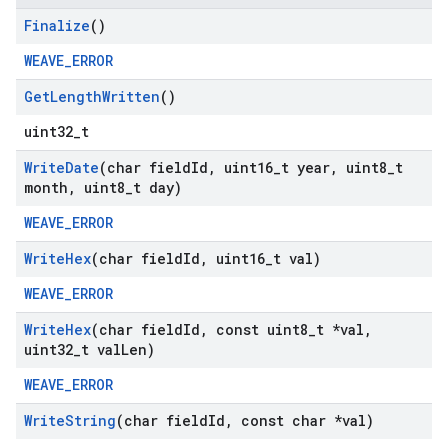
Finalize
()
WEAVE_ERROR
Get
Length
Written
()
uint32_t
Write
Date
(char field
Id
,
uint16
_
t year
,
uint8
_
t
month
,
uint8
_
t day)
WEAVE_ERROR
Write
Hex
(char field
Id
,
uint16
_
t val)
WEAVE_ERROR
Write
Hex
(char field
Id
,
const uint8
_
t *val
,
uint32
_
t val
Len)
WEAVE_ERROR
Write
String
(char field
Id
,
const char *val)