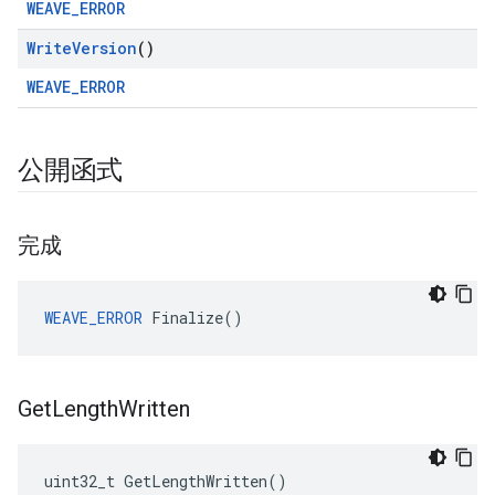
WEAVE_ERROR
Write
Version
()
WEAVE_ERROR
公開函式
完成
WEAVE_ERROR
 Finalize()
Get
Length
Written
uint32_t GetLengthWritten()