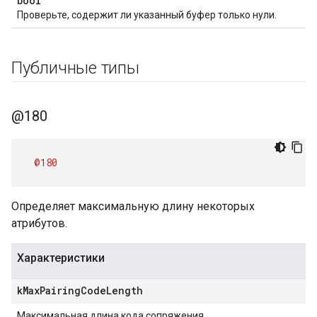
bool
Проверьте, содержит ли указанный буфер только нули.
Публичные типы
@180
@180
Определяет максимальную длину некоторых
атрибутов.
Характеристики
k
Max
Pairing
Code
Length
Максимальная длина кода сопряжения.