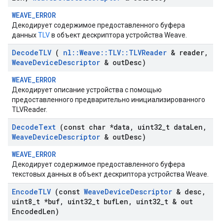
WEAVE_ERROR
Декодирует содержимое предоставленного буфера
данных
TLV
в объект дескриптора устройства Weave.
Decode
TLV
(
nl
::
Weave
::
TLV
::
TLVReader
& reader
,
Weave
Device
Descriptor
& out
Desc)
WEAVE_ERROR
Декодирует описание устройства с помощью
предоставленного предварительно инициализированного
TLVReader.
Decode
Text
(const char *data
,
uint32
_
t data
Len
,
Weave
Device
Descriptor
& out
Desc)
WEAVE_ERROR
Декодирует содержимое предоставленного буфера
текстовых данных в объект дескриптора устройства Weave.
Encode
TLV
(const
Weave
Device
Descriptor
& desc
,
uint8
_
t *buf
,
uint32
_
t buf
Len
,
uint32
_
t & out
Encoded
Len)