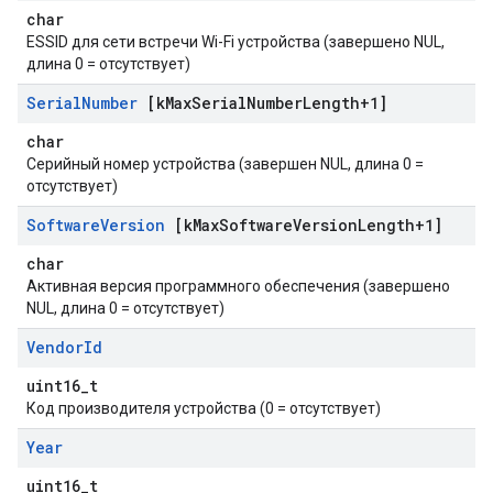
char
ESSID для сети встречи Wi-Fi устройства (завершено NUL,
длина 0 = отсутствует)
Serial
Number
[k
Max
Serial
Number
Length+1]
char
Серийный номер устройства (завершен NUL, длина 0 =
отсутствует)
Software
Version
[k
Max
Software
Version
Length+1]
char
Активная версия программного обеспечения (завершено
NUL, длина 0 = отсутствует)
Vendor
Id
uint16_t
Код производителя устройства (0 = отсутствует)
Year
uint16_t