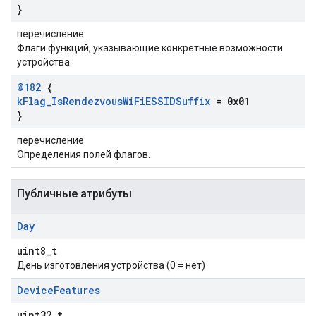
}
перечисление
Флаги функций, указывающие конкретные возможности
устройства.
@182
{
k
Flag
_
Is
Rendezvous
Wi
Fi
ESSIDSuffix
= 0x01
}
перечисление
Определения полей флагов.
Публичные атрибуты
Day
uint8_t
День изготовления устройства (0 = нет)
Device
Features
uint32_t