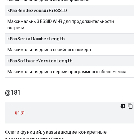
k
Max
Rendezvous
Wi
Fi
ESSID
Максимальный ESSID Wi-Fi для продолжительности
встречи.
k
Max
Serial
Number
Length
Максимальная длина серийного номера.
k
Max
Software
Version
Length
Максимальная длина версии программного обеспечения.
@181
@181
Флаги функций, указывающие конкретные