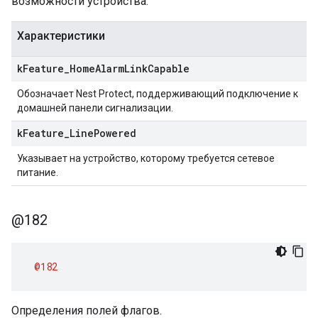
возможности устройства.
Характеристики
k
Feature
_
Home
Alarm
Link
Capable
Обозначает Nest Protect, поддерживающий подключение к
домашней панели сигнализации.
k
Feature
_
Line
Powered
Указывает на устройство, которому требуется сетевое
питание.
@182
@182
Определения полей флагов.