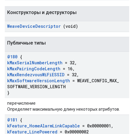
Конструкторы и деструкторы
Weave
Device
Descriptor
(void)
Публичные типы
@180
{
k
Max
Serial
Number
Length
= 32
,
k
Max
Pairing
Code
Length
= 16
,
k
Max
Rendezvous
Wi
Fi
ESSID
= 32
,
k
Max
Software
Version
Length
= WEAVE
_
CONFIG
_
MAX
_
SOFTWARE
_
VERSION
_
LENGTH
}
перечисление
Определяет максимальную длину некоторых атрибутов.
@181
{
k
Feature
_
Home
Alarm
Link
Capable
= 0x00000001
,
k
Feature
_
Line
Powered
= 0x00000002