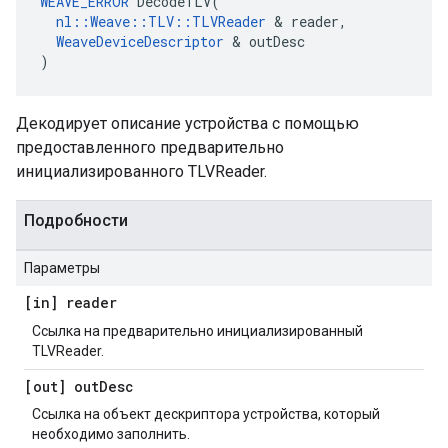
WEAVE_ERROR
 DecodeTLV(

nl::Weave::TLV::TLVReader
 & reader,

WeaveDeviceDescriptor
 & outDesc

)
Декодирует описание устройства с помощью
предоставленного предварительно
инициализированного TLVReader.
Подробности
Параметры
[in] reader
Ссылка на предварительно инициализированный
TLVReader.
[out] out
Desc
Ссылка на объект дескриптора устройства, который
необходимо заполнить.