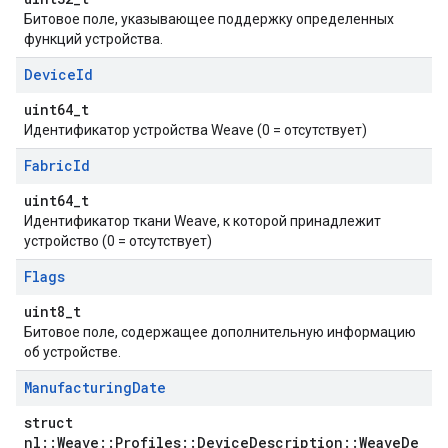
Битовое поле, указывающее поддержку определенных
функций устройства.
Device
Id
uint64_t
Идентификатор устройства Weave (0 = отсутствует)
Fabric
Id
uint64_t
Идентификатор ткани Weave, к которой принадлежит
устройство (0 = отсутствует)
Flags
uint8_t
Битовое поле, содержащее дополнительную информацию
об устройстве.
Manufacturing
Date
struct
nl::Weave::Profiles::DeviceDescription::WeaveDe