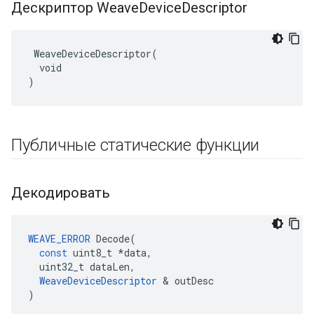
Дескриптор Weave
Device
Descriptor
 WeaveDeviceDescriptor(

  void

)
Публичные статические функции
Декодировать
WEAVE_ERROR
Decode
(
const
uint8_t
*
data
,
uint32_t
dataLen
,
WeaveDeviceDescriptor
&
outDesc
)