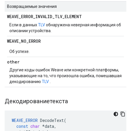
Возвращаемые значения
WEAVE
_
ERROR
_
INVALID
_
TLV
_
ELEMENT
Если в данных
TLV
обнаружена неверная информация об
описании устройства.
WEAVE
_
NO
_
ERROR
Об успехе.
other
Другие коды ошибок Weave или конкретной платформы,
указывающие на то, что произошла ошибка, помешавшая
декодированию
TLV
.
Декодированиетекста
WEAVE_ERROR
DecodeText
(
const
char
*
data
,