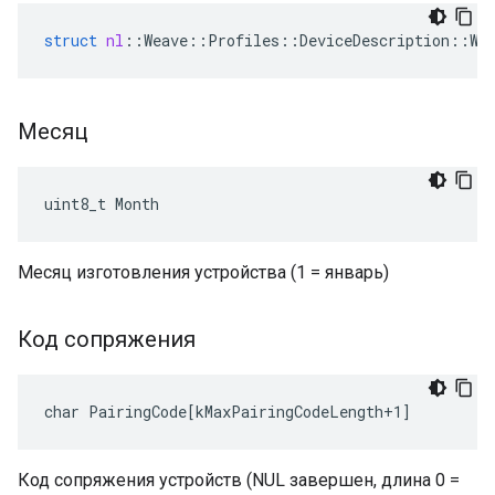
struct
nl
::
Weave
::
Profiles
::
DeviceDescription
::
We
Месяц
uint8_t Month
Месяц изготовления устройства (1 = январь)
Код сопряжения
char PairingCode[kMaxPairingCodeLength+1]
Код сопряжения устройств (NUL завершен, длина 0 =