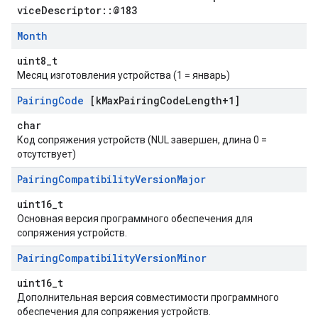
viceDescriptor::@183
Month
uint8_t
Месяц изготовления устройства (1 = январь)
Pairing
Code
[k
Max
Pairing
Code
Length+1]
char
Код сопряжения устройств (NUL завершен, длина 0 =
отсутствует)
Pairing
Compatibility
Version
Major
uint16_t
Основная версия программного обеспечения для
сопряжения устройств.
Pairing
Compatibility
Version
Minor
uint16_t
Дополнительная версия совместимости программного
обеспечения для сопряжения устройств.