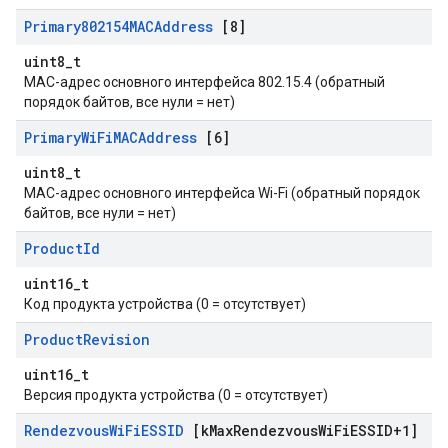
Primary802154MACAddress
[8]
uint8_t
MAC-адрес основного интерфейса 802.15.4 (обратный
порядок байтов, все нули = нет)
Primary
Wi
Fi
MACAddress
[6]
uint8_t
MAC-адрес основного интерфейса Wi-Fi (обратный порядок
байтов, все нули = нет)
Product
Id
uint16_t
Код продукта устройства (0 = отсутствует)
Product
Revision
uint16_t
Версия продукта устройства (0 = отсутствует)
Rendezvous
Wi
Fi
ESSID
[k
Max
Rendezvous
Wi
Fi
ESSID+1]