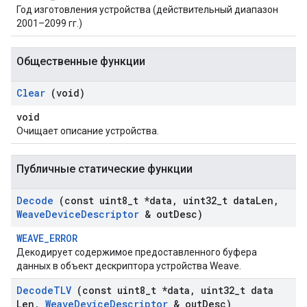
Год изготовления устройства (действительный диапазон
2001–2099 гг.)
Общественные функции
Clear
(void)
void
Очищает описание устройства.
Публичные статические функции
Decode
(const uint8
_
t *data
,
uint32
_
t data
Len
,
Weave
Device
Descriptor
& out
Desc)
WEAVE_ERROR
Декодирует содержимое предоставленного буфера
данных в объект дескриптора устройства Weave.
Decode
TLV
(const uint8
_
t *data
,
uint32
_
t data
Len
,
Weave
Device
Descriptor
& out
Desc)