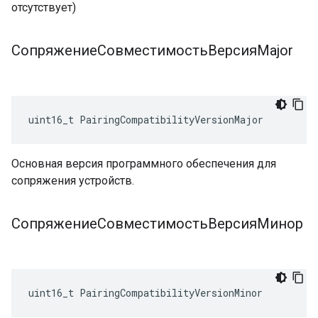
отсутствует)
СопряжениеСовместимостьВерсияMajor
uint16_t PairingCompatibilityVersionMajor
Основная версия программного обеспечения для
сопряжения устройств.
СопряжениеСовместимостьВерсияМинор
uint16_t PairingCompatibilityVersionMinor