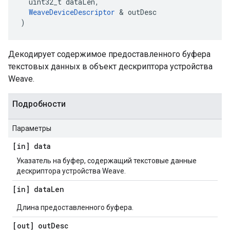
uint32_t
dataLen
,
WeaveDeviceDescriptor
&
outDesc
)
Декодирует содержимое предоставленного буфера
текстовых данных в объект дескриптора устройства
Weave.
Подробности
Параметры
[in] data
Указатель на буфер, содержащий текстовые данные
дескриптора устройства Weave.
[in] data
Len
Длина предоставленного буфера.
[out] out
Desc