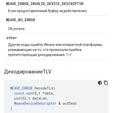
WEAVE
_
ERROR
_
INVALID
_
DEVICE
_
DESCRIPTOR
Если предоставленный буфер недействителен.
WEAVE
_
NO
_
ERROR
Об успехе.
other
Другие коды ошибок Weave или конкретной платформы,
указывающие на то, что произошла ошибка,
препятствующая декодированию
TLV
.
ДекодированиеTLV
WEAVE_ERROR
DecodeTLV
(
const
uint8_t
*
data
,
uint32_t
dataLen
,
WeaveDeviceDescriptor
&
outDesc
)