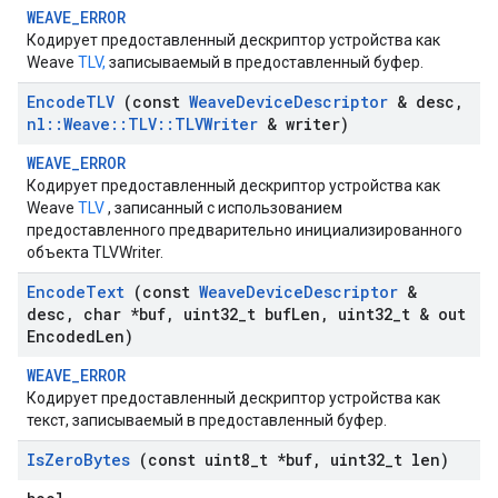
WEAVE_ERROR
Кодирует предоставленный дескриптор устройства как
Weave
TLV,
записываемый в предоставленный буфер.
Encode
TLV
(const
Weave
Device
Descriptor
& desc
,
nl
::
Weave
::
TLV
::
TLVWriter
& writer)
WEAVE_ERROR
Кодирует предоставленный дескриптор устройства как
Weave
TLV
, записанный с использованием
предоставленного предварительно инициализированного
объекта TLVWriter.
Encode
Text
(const
Weave
Device
Descriptor
&
desc
,
char *buf
,
uint32
_
t buf
Len
,
uint32
_
t & out
Encoded
Len)
WEAVE_ERROR
Кодирует предоставленный дескриптор устройства как
текст, записываемый в предоставленный буфер.
Is
Zero
Bytes
(const uint8
_
t *buf
,
uint32
_
t len)