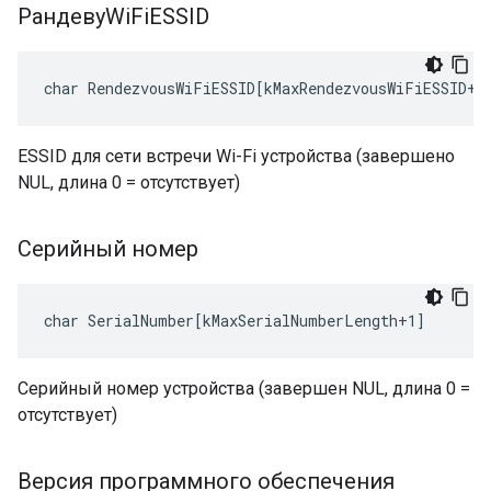
РандевуWi
Fi
ESSID
char RendezvousWiFiESSID[kMaxRendezvousWiFiESSID+1
ESSID для сети встречи Wi-Fi устройства (завершено
NUL, длина 0 = отсутствует)
Серийный номер
char SerialNumber[kMaxSerialNumberLength+1]
Серийный номер устройства (завершен NUL, длина 0 =
отсутствует)
Версия программного обеспечения