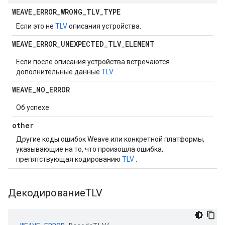
WEAVE
_
ERROR
_
WRONG
_
TLV
_
TYPE
Если это не
TLV
описания устройства.
WEAVE
_
ERROR
_
UNEXPECTED
_
TLV
_
ELEMENT
Если после описания устройства встречаются
дополнительные данные
TLV
.
WEAVE
_
NO
_
ERROR
Об успехе.
other
Другие коды ошибок Weave или конкретной платформы,
указывающие на то, что произошла ошибка,
препятствующая кодированию
TLV
.
ДекодированиеTLV