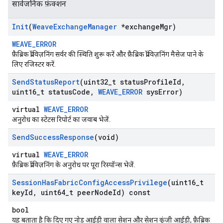
सार्वजनिक फ़ंक्शन
Init
(
Weave
Exchange
Manager
*exchange
Mgr)
WEAVE_ERROR
फ़ैब्रिक प्रॉविज़निंग सर्वर की स्थिति शुरू करें और फ़ैब्रिक प्रॉविज़निंग मैसेज पाने के
लिए रजिस्टर करें.
Send
Status
Report
(uint32
_
t status
Profile
Id
,
uint16
_
t status
Code
,
WEAVE
_
ERROR
sys
Error)
virtual
WEAVE_ERROR
अनुरोध का स्टेटस रिपोर्ट का जवाब भेजें.
Send
Success
Response
(void)
virtual
WEAVE_ERROR
फ़ैब्रिक प्रॉविज़निंग के अनुरोध पर पूरा रिस्पॉन्स भेजें.
Session
Has
Fabric
Config
Access
Privilege
(uint16
_
t
key
Id
,
uint64
_
t peer
Node
Id) const
bool
यह बताता है कि दिए गए नोड आईडी वाला सेशन और सेशन कुंजी आईडी, फ़ैब्रिक