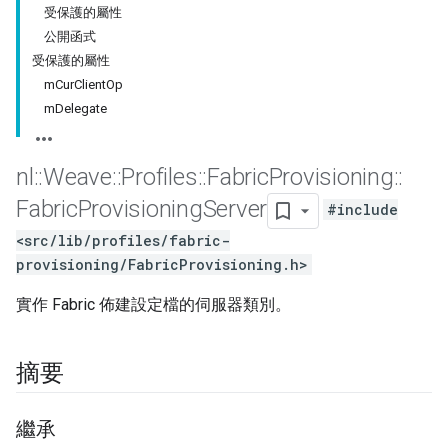
受保護的屬性
公開函式
受保護的屬性
mCurClientOp
mDelegate
nl
::
Weave
::
Profiles
::
Fabric
Provisioning
::
Fabric
Provisioning
Server
#include
<src/lib/profiles/fabric-
provisioning/FabricProvisioning.h>
實作 Fabric 佈建設定檔的伺服器類別。
摘要
繼承