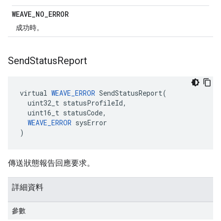
WEAVE
_
NO
_
ERROR
成功時。
Send
Status
Report
virtual 
WEAVE_ERROR
 SendStatusReport(

  uint32_t statusProfileId,

  uint16_t statusCode,

WEAVE_ERROR
 sysError

)
傳送狀態報告回應要求。
詳細資料
參數