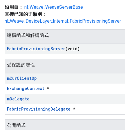
沿用自：
nl::Weave::WeaveServerBase
直接已知的子類別：
nl::Weave::DeviceLayer::Internal::FabricProvisioningServer
建構函式和解構函式
Fabric
Provisioning
Server
(void)
受保護的屬性
m
Cur
Client
Op
ExchangeContext
*
m
Delegate
FabricProvisioningDelegate
*
公開函式