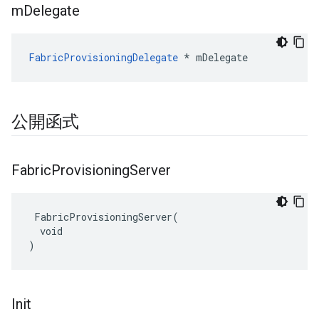
m
Delegate
FabricProvisioningDelegate
 * mDelegate
公開函式
Fabric
Provisioning
Server
 FabricProvisioningServer(

  void

)
Init