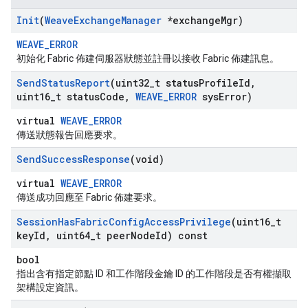
Init
(
Weave
Exchange
Manager
*exchange
Mgr)
WEAVE_ERROR
初始化 Fabric 佈建伺服器狀態並註冊以接收 Fabric 佈建訊息。
Send
Status
Report
(uint32
_
t status
Profile
Id
,
uint16
_
t status
Code
,
WEAVE
_
ERROR
sys
Error)
virtual
WEAVE_ERROR
傳送狀態報告回應要求。
Send
Success
Response
(void)
virtual
WEAVE_ERROR
傳送成功回應至 Fabric 佈建要求。
Session
Has
Fabric
Config
Access
Privilege
(uint16
_
t
key
Id
,
uint64
_
t peer
Node
Id) const
bool
指出含有指定節點 ID 和工作階段金鑰 ID 的工作階段是否有權擷取
架構設定資訊。