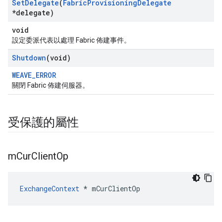
Set
Delegate
(
Fabric
Provisioning
Delegate
*delegate)
void
設定委派代表以處理 Fabric 佈建事件。
Shutdown
(void)
WEAVE_ERROR
關閉 Fabric 佈建伺服器。
受保護的屬性
m
Cur
Client
Op
ExchangeContext
 * mCurClientOp