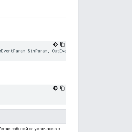
nEventParam
&
inParam
,
OutEventParam
&
outParam
)
ботки событий по умолчанию в