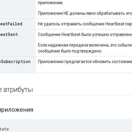
приложении.
Приложения НЕ должны явно обрабатывать это
beat
Failed
Не удалось отправить сообщение Heartbeat пар
beat
Sent
Сообщение Heartbeat было успешно отправлено
Если надежная передача включена, это событие
сообщение было подтверждено.
e
Subscription
Приложению предлагается обновить состояние
е атрибуты
 приложения
tate