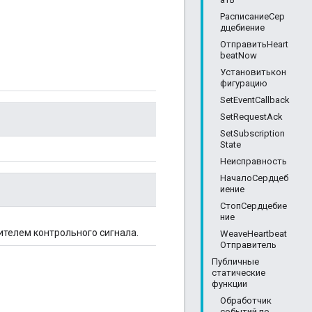
РасписаниеСер
дцебиение
ОтправитьHeart
beatNow
Установитькон
фигурацию
SetEventCallback
SetRequestAck
SetSubscription
State
Неисправность
НачалоСердцеб
иение
СтопСердцебие
ние
ителем контрольного сигнала.
WeaveHeartbeat
Отправитель
Публичные
статические
функции
Обработчик
событий по