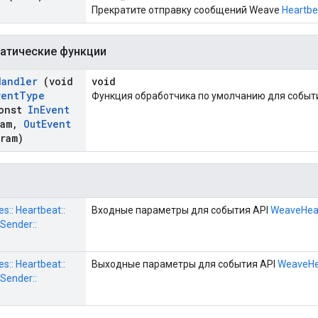
Прекратите отправку сообщений Weave
Heartbe
атические функции
Handler
(void
void
vent
Type
Функция обработчика по умолчанию для событ
onst
In
Event
ram
,
Out
Event
aram)
les:: Heartbeat::
Входные параметры для события API
WeaveHea
Sender::
les:: Heartbeat::
Выходные параметры для события API
WeaveHe
Sender::