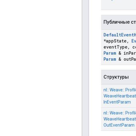
Публичные ст
Default
Event
*app
State
,
E
event
Type
,
c
Param
& in
Pa
Param
& out
P
Структуры
nl:: Weave:: Profi
WeaveHeartbeat
InEventParam
nl:: Weave:: Profi
WeaveHeartbeat
OutEventParam