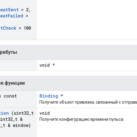
beat
Sent
= 2
,
beat
Failed
=
lt
Check
= 100
трибуты
void *
е функции
 const
Binding
*
Получите объект привязки, связанный с отправ
tion
(uint32
_
t
void
int32
_
t &
Получите конфигурацию времени пульса.
2
_
t & window)