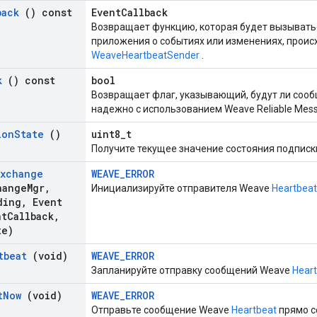
back
() const
EventCallback
Возвращает функцию, которая будет вызывать
приложения о событиях или изменениях, проис
WeaveHeartbeatSender
.
k
() const
bool
Возвращает флаг, указывающий, будут ли сооб
надежно с использованием Weave Reliable Mess
ion
State
()
uint8_t
Получите текущее значение состояния подписк
Exchange
WEAVE_ERROR
ange
Mgr
,
Инициализируйте отправителя Weave
Heartbeat
ding
,
Event
nt
Callback
,
te)
tbeat
(void)
WEAVE_ERROR
Запланируйте отправку сообщений Weave
Hear
t
Now
(void)
WEAVE_ERROR
Отправьте сообщение Weave
Heartbeat
прямо с