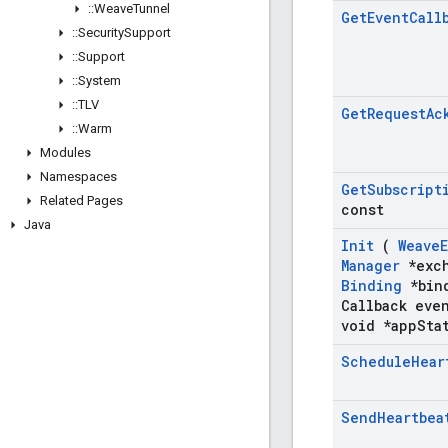
::
Weave
Tunnel
Get
Event
Call
::
Security
Support
::
Support
::
System
::
TLV
Get
Request
Ac
::
Warm
Modules
Namespaces
Get
Subscript
Related Pages
const
Java
Init
(
Weave
Manager
*exch
Binding
*bin
Callback eve
void *app
Sta
Schedule
Hear
Send
Heartbea