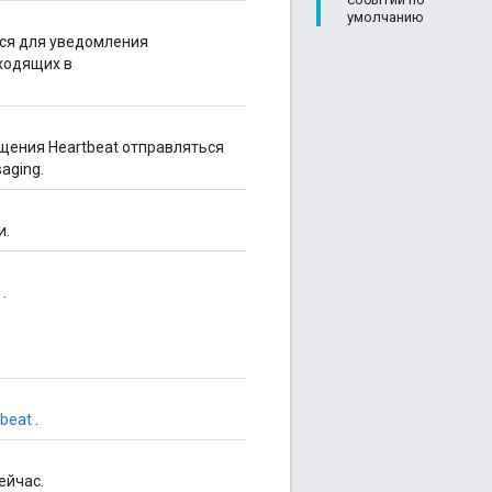
умолчанию
ся для уведомления
ходящих в
щения Heartbeat отправляться
aging.
и.
.
tbeat
.
ейчас.