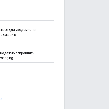
аться для уведомления
ходящих в
и надежно отправлять
ssaging.
at
.