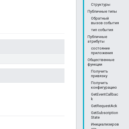
Структуры
Публичные типы
Обратный
вызов события
тип события
Публичные
атрибуты
состояние
приложения
Общественные
функции
Получить
привязку
Получить
конфигурацию
GetEventCallbac
k
GetRequestAck
GetSubscription
State
Инициализиров
ать