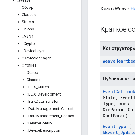
::
Weave
Обзор
Класс Weave
H
Classes
Structs
Краткое с
Unions
::
ASN1
::
Crypto
Конструктор
::
Device
Layer
::
Device
Manager
Weave
Heartbe
::
Profiles
Обзор
Публичные т
Classes
::
BDX
_
Current
Event
Callbac
::
BDX
_
Development
State
,
Event
::
Bulk
Data
Transfer
Type
,
const 
::
Data
Management
_
Current
&in
Param
,
Ou
&out
Param)
::
Data
Management
_
Legacy
::
Device
Control
Event
Type
{
::
Device
Description
k
Event
_
Updat