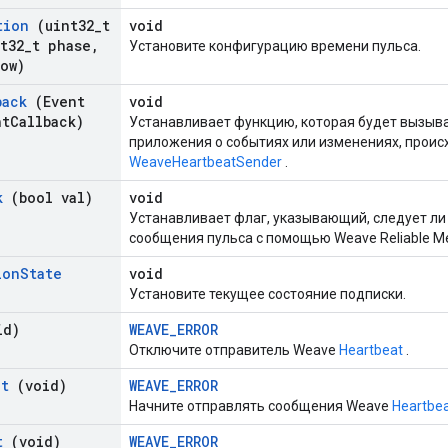
tion
(uint32
_
t
void
t32
_
t phase
,
Установите конфигурацию времени пульса.
ow)
back
(Event
void
nt
Callback)
Устанавливает функцию, которая будет вызыв
приложения о событиях или изменениях, проис
WeaveHeartbeatSender
.
k
(bool val)
void
Устанавливает флаг, указывающий, следует л
сообщения пульса с помощью Weave Reliable Me
ion
State
void
Установите текущее состояние подписки.
id)
WEAVE_ERROR
Отключите отправитель Weave
Heartbeat
.
at
(void)
WEAVE_ERROR
Начните отправлять сообщения Weave
Heartbe
t
(void)
WEAVE_ERROR