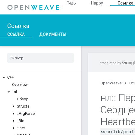
Гиды
Happy
Ссылка
Ссылка
ССЫЛКА
ДОКУМЕНТЫ
C++
OpenWeave
Сс
Overview
::
nl
нл
::
Пер
Обзор
Сердце
Structs
::
Arg
Parser
Heartb
::
Ble
::
Inet
<src/lib/prof