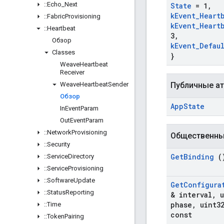
::
Echo
_
Next
State
= 1
,
k
Event
_
Heart
::
Fabric
Provisioning
k
Event
_
Heart
::
Heartbeat
3
,
Обзор
k
Event
_
Defau
Classes
}
Weave
Heartbeat
Receiver
Weave
Heartbeat
Sender
Публичные а
Обзор
App
State
In
Event
Param
Out
Event
Param
::
Network
Provisioning
Общественны
::
Security
Get
Binding
()
::
Service
Directory
::
Service
Provisioning
::
Software
Update
Get
Configura
::
Status
Reporting
& interval
,
u
phase
,
uint3
::
Time
const
::
Token
Pairing