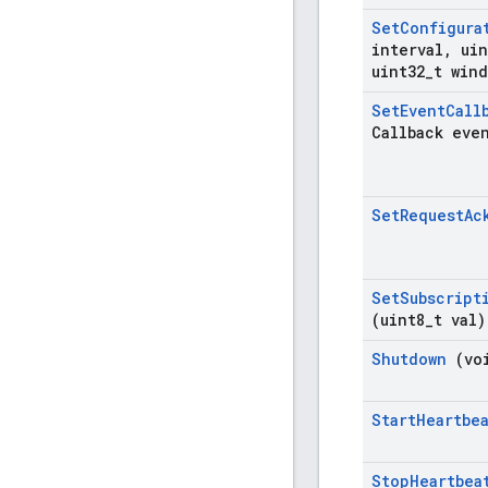
Set
Configura
interval
,
uin
uint32
_
t wind
Set
Event
Call
Callback eve
Set
Request
Ac
Set
Subscript
(uint8
_
t val)
Shutdown
(vo
Start
Heartbe
Stop
Heartbea