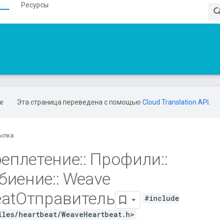
Ресурсы
Эта страница переведена с помощью
Cloud Translation API
.
ылка
еплетение
::
Профили
::
биение
::
Weave
eatОтправитель
#include
iles/heartbeat/WeaveHeartbeat.h>