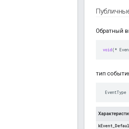
Публичны
Обратный 
void
(
*
Even
тип событ
 EventType
Характеристи
k
Event
_
Defau