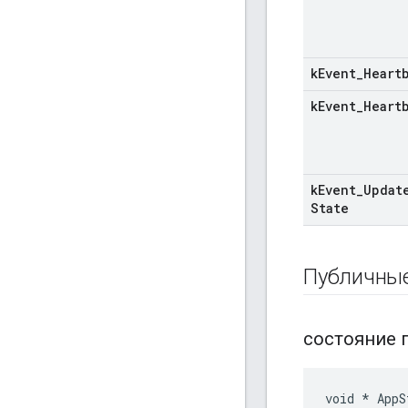
k
Event
_
Heart
k
Event
_
Heart
k
Event
_
Updat
State
Публичны
состояние
void * AppS