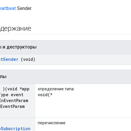
eartbeat
Sender.
одержание
ы и деструкторы
at
Sender
(void)
ипы
k
)(void *app
определение типа
Type event
void(*
In
Event
Param
t
Event
Param
перечисление
e
Subscription