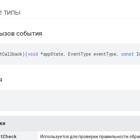
е типы
вызов события
tCallback
)(
void
*
appState
,
EventType
eventType
,
const
I
ия
ки
lt
Check
Используется для проверки правильности обра