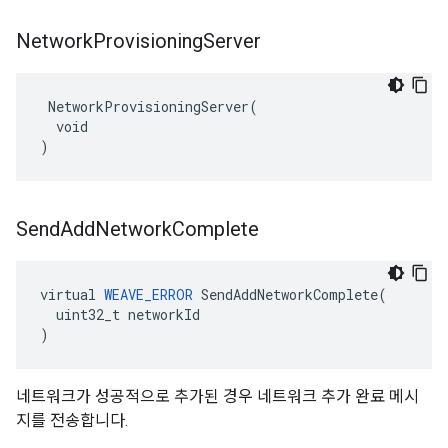
Network
Provisioning
Server
 NetworkProvisioningServer(

  void

)
Send
Add
Network
Complete
virtual 
WEAVE_ERROR
 SendAddNetworkComplete(

  uint32_t networkId

)
네트워크가 성공적으로 추가된 경우 네트워크 추가 완료 메시
지를 전송합니다.