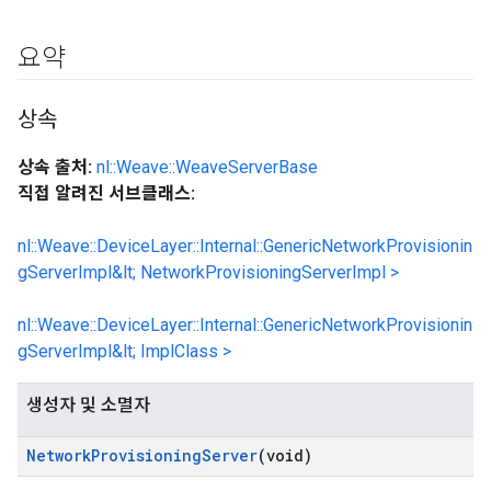
요약
상속
상속 출처:
nl::Weave::WeaveServerBase
직접 알려진 서브클래스:
nl::Weave::DeviceLayer::Internal::GenericNetworkProvisionin
gServerImpl&lt; NetworkProvisioningServerImpl >
nl::Weave::DeviceLayer::Internal::GenericNetworkProvisionin
gServerImpl&lt; ImplClass >
생성자 및 소멸자
Network
Provisioning
Server
(void)