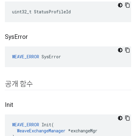
uint32_t StatusProfileId
Sys
Error
WEAVE_ERROR
 SysError
공개 함수
Init
WEAVE_ERROR
 Init(

WeaveExchangeManager
 *exchangeMgr
