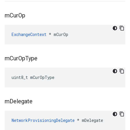
m
Cur
Op
ExchangeContext
 * mCurOp
m
Cur
Op
Type
uint8_t mCurOpType
m
Delegate
NetworkProvisioningDelegate
 * mDelegate