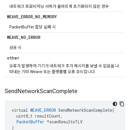
네트워크 프로비저닝 서버가 올바르게 초기화되지 않은 경우
WEAVE
_
ERROR
_
NO
_
MEMORY
PacketBuffer 할당 실패 시
WEAVE
_
NO
_
ERROR
성공 시
other
오류가 발생하여 기기가 네트워크 추가 메시지를 보낼 수 없음을 나
타내는 기타 Weave 또는 플랫폼별 오류 코드입니다.
Send
Network
Scan
Complete
virtual 
WEAVE_ERROR
 SendNetworkScanComplete(

  uint8_t resultCount,

PacketBuffer
 *scanResultsTLV

)