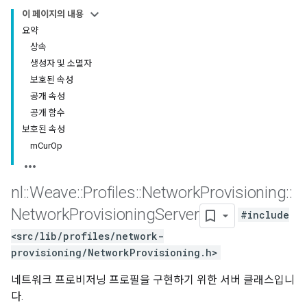
이 페이지의 내용
요약
상속
생성자 및 소멸자
보호된 속성
공개 속성
공개 함수
보호된 속성
mCurOp
nl
::
Weave
::
Profiles
::
Network
Provisioning
::
Network
Provisioning
Server
#include
<src/lib/profiles/network-
provisioning/NetworkProvisioning.h>
네트워크 프로비저닝 프로필을 구현하기 위한 서버 클래스입니
다.