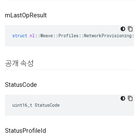
m
Last
Op
Result
struct
nl
::
Weave
::
Profiles
::
NetworkProvisioning
::
공개 속성
Status
Code
uint16_t StatusCode
Status
Profile
Id