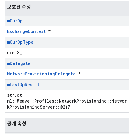
보호된 속성
m
Cur
Op
ExchangeContext
*
m
Cur
Op
Type
uint8_t
m
Delegate
NetworkProvisioningDelegate
*
m
Last
Op
Result
struct
nl::Weave::Profiles::NetworkProvisioning::Networ
kProvisioningServer::@217
공개 속성