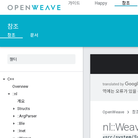
가이드
Happy
참조
참조
참조
문서
C++
Overview
역에는 오류가 있을 
::
nl
개요
Structs
OpenWeave
참
::
Arg
Parser
nl
::
Wea
::
Ble
::
Inet
<src/system/S