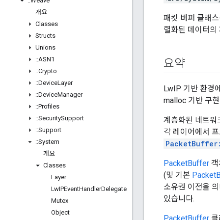
::
Weave
개요
패킷 버퍼 클래스
Classes
렬화된 데이터의 
Structs
Unions
::
ASN1
요약
::
Crypto
::
Device
Layer
LwIP 기반 환경
::
Device
Manager
malloc 기반
::
Profiles
::
Security
Support
계층화된 네트워
::
Support
각 레이어에서 프
::
System
PacketBuffer
개요
PacketBuffer
객체
Classes
(및 기본
PacketB
Layer
소유권 이전을 의
Lw
IPEvent
Handler
Delegate
있습니다.
Mutex
Object
PacketBuffer
클