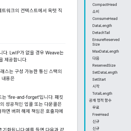
CompactHead
 네트워크의 컨텍스트에서 옥텟 직
소비
ConsumeHead
DataLength
DetachTail
EnsureReserved
Size
MaxDataLength
. LwIP가 없을 경우 Weave는
다음
현을 제공합니다.
ReservedSize
래스는 구성 가능한 통신 스택의
SetDataLength
 내용은
SetStart
시작
TotalLength
re-and-forget'입니다. 패킷
공개 정적 함수
의 성공적인 업콜 또는 다운콜은
무료
패하면 버퍼 해제 책임은 호출자에
FreeHead
신규
신규
초기화됩니다.예를 들면 다음과 같