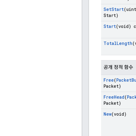
Set
Start
(uin
Start)
Start
(void) 
Total
Length
(
공개 정적 함수
Free
(
Packet
B
Packet)
Free
Head
(
Pac
Packet)
New
(void)