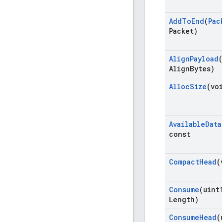
Add
To
End
(
Pac
Packet)
Align
Payload
Align
Bytes)
Alloc
Size
(vo
Available
Data
const
Compact
Head
(
Consume
(uint
Length)
Consume
Head
(