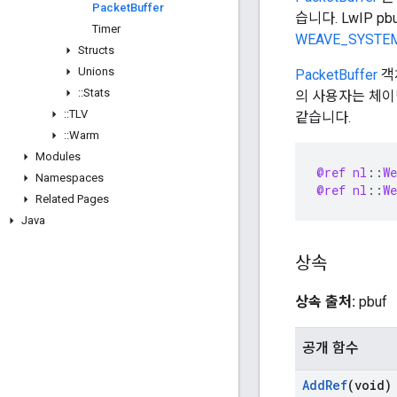
Packet
Buffer
습니다. LwIP 
Timer
WEAVE_SYSTE
Structs
Unions
PacketBuffer
객
::
Stats
의 사용자는 체이
::
TLV
같습니다.
::
Warm
Modules
@ref
nl
:
:
We
Namespaces
@ref
nl
:
:
We
Related Pages
Java
상속
상속 출처:
pbuf
공개 함수
Add
Ref
(void)