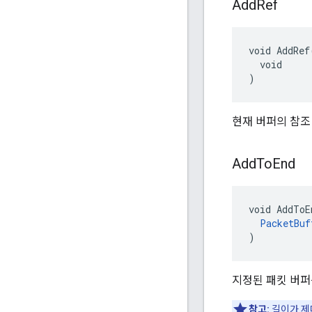
Add
Ref
void AddRef(
  void

)
현재 버퍼의 참조
Add
To
End
void AddToE
PacketBuf
)
지정된 패킷 버퍼
참고:
길이가 제