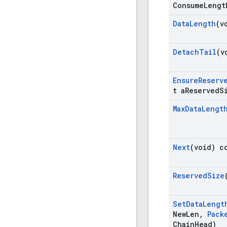
Consume
Lengt
Data
Length
(v
Detach
Tail
(v
Ensure
Reserv
t a
Reserved
S
Max
Data
Lengt
Next
(void) c
Reserved
Size
Set
Data
Lengt
New
Len
,
Pack
Chain
Head)