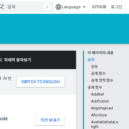
/
GITHUB
로그인
이 페이지의 내용
다.
자세히 알아보기
요약
상속
공개 함수
 AI 번
공개 정적 함수
공개 함수
AddRef
AddToEnd
AlignPayload
AllocSize
ude
의견 보내기
AvailableDataLe
ngth