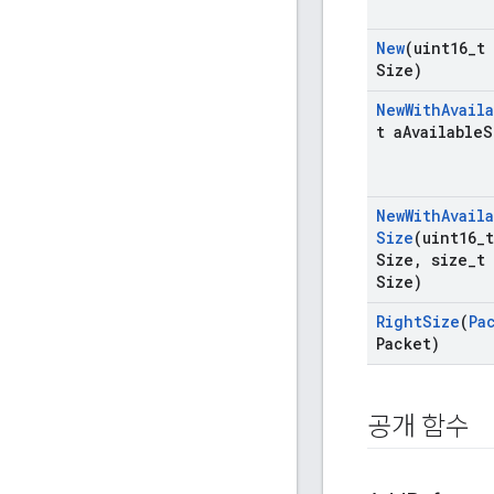
New
(uint16
_
t 
Size)
New
With
Avail
t a
Available
S
New
With
Avail
Size
(uint16
_
t
Size
,
size
_
t 
Size)
Right
Size
(
Pa
Packet)
공개 함수