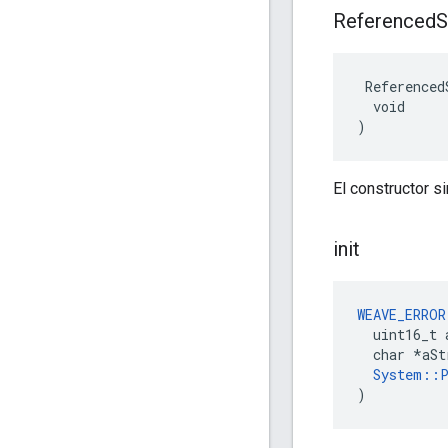
Referenced
S
 Referenced
  void

)
El constructor s
init
WEAVE_ERROR
  uint16_t 
  char *aSt
System::P
)