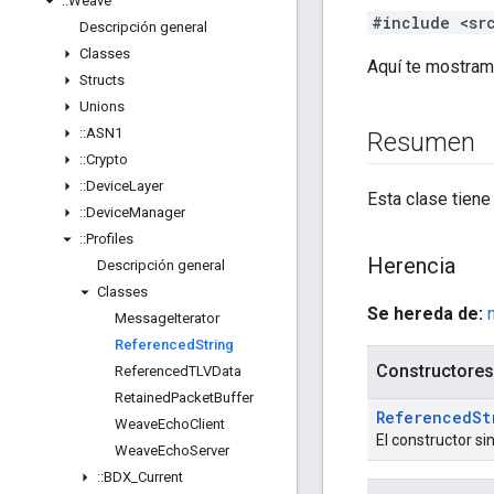
::
Weave
#include <sr
Descripción general
Classes
Aquí te mostra
Structs
Unions
::
ASN1
Resumen
::
Crypto
::
Device
Layer
Esta clase tiene 
::
Device
Manager
::
Profiles
Herencia
Descripción general
Classes
Se hereda de:
Message
Iterator
Referenced
String
Constructores
Referenced
TLVData
Retained
Packet
Buffer
Referenced
St
Weave
Echo
Client
El constructor s
Weave
Echo
Server
::
BDX
_
Current