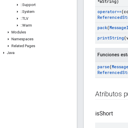
*a
String)
::
Support
operator==
(c
::
System
Referenced
St
::
TLV
::
Warm
pack
(
Message
Modules
print
String
(
Namespaces
Related Pages
Java
Funciones est
parse
(
Messag
Referenced
St
Atributos p
is
Short