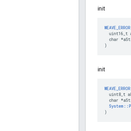
init
WEAVE_ERROR
  uint16_t 
  char *aStr
)
init
WEAVE_ERROR
  uint8_t a
  char *aSt
System::P
)