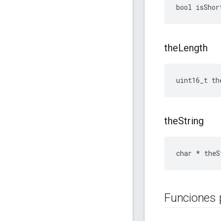
bool isShor
the
Length
uint16_t th
the
String
char * theS
Funciones 