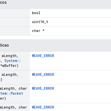
icos
bool
uint16_t
char *
licas
 a
Length
,
WEAVE_ERROR
g
,
System
::
*a
Buffer)
 a
Length
,
WEAVE_ERROR
g)
a
Length
,
char
WEAVE_ERROR
stem
::
Packet
fer)
a
Length
,
char
WEAVE_ERROR