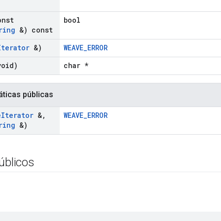
onst
bool
ring
&) const
Iterator
&)
WEAVE_ERROR
void)
char *
áticas públicas
e
Iterator
&
,
WEAVE_ERROR
ring
&)
úblicos