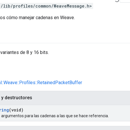
c/lib/profiles/common/WeaveMessage.h>
mos cómo manejar cadenas en Weave.
variantes de 8 y 16 bits.
nl::Weave::Profiles::RetainedPacketBuffer
 y destructores
ring
(void)
in argumentos para las cadenas a las que se hace referencia.