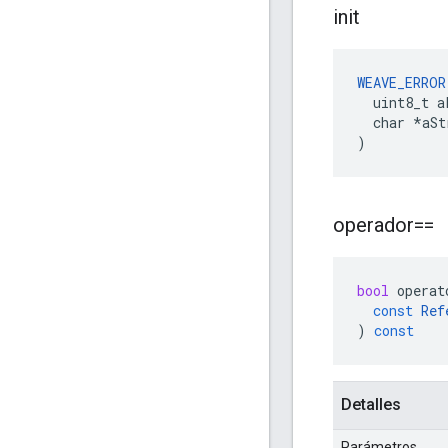
init
WEAVE_ERROR
  uint8_t a
  char *aStr
)
operador==
bool
operat
const
Ref
)
const
Detalles
Parámetros