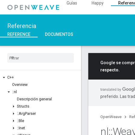
Guías
Happy
Referen
Referencia
REFERENCE
DOCUMENTOS
Google se compro
respecto.
C++
Overview
::
nl
preferido. Las tra
Descripción general
Structs
::
Arg
Parser
OpenWeave
Ref
::
Ble
nl
::
Wea
::
Inet