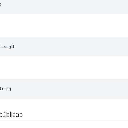
t
eLength
tring
públicas