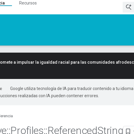
cia
Recursos
mete a impulsar la igualdad racial para las comunidades afrodes
Google utiliza tecnología de IA para traducir contenido a tu idioma
ducciones realizadas con IA pueden contener errores.
erencia
ve
::
Profiles
::
Referenced
String