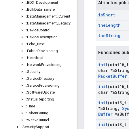
Atributos públ
::
BDX
_
Development
::
Bulk
Data
Transfer
is
Short
::
Data
Management
_
Current
::
Data
Management
_
Legacy
the
Length
::
Device
Control
the
String
::
Device
Description
::
Echo
_
Next
::
Fabric
Provisioning
Funciones púb
::
Heartbeat
init
(uint16
_
t
::
Network
Provisioning
char *a
Strin
::
Security
Packet
Buffer
::
Service
Directory
::
Service
Provisioning
init
(uint16
_
t
char *a
Strin
::
Software
Update
::
Status
Reporting
init
(uint8
_
t 
::
Time
*a
String
,
Sy
::
Token
Pairing
Buffer
*a
Buf
::
Weave
Tunnel
init
(uint8
_
t 
::
Security
Support