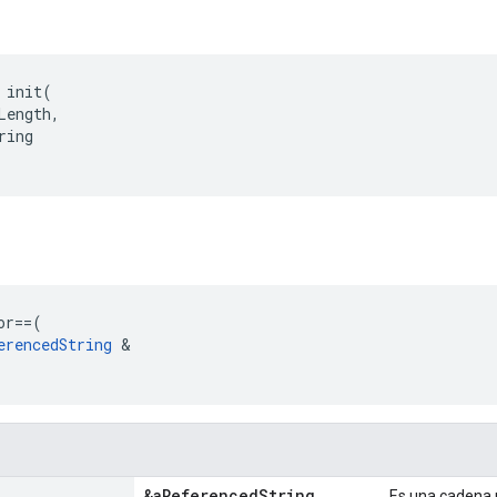
 init(

Length,

ing

or
==
(
erencedString
&
&a
Referenced
String
Es una cadena 