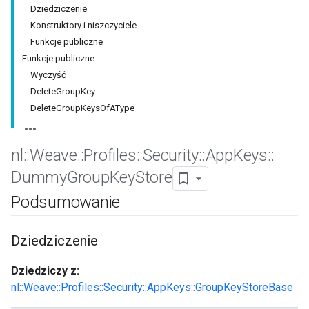
Dziedziczenie
Konstruktory i niszczyciele
Funkcje publiczne
Funkcje publiczne
Wyczyść
DeleteGroupKey
DeleteGroupKeysOfAType
nl
::
Weave
::
Profiles
::
Security
::
App
Keys
::
Dummy
Group
Key
Store
Podsumowanie
Dziedziczenie
Dziedziczy z:
nl::Weave::Profiles::Security::AppKeys::GroupKeyStoreBase