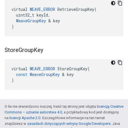
virtual 
WEAVE_ERROR
 RetrieveGroupKey(

  uint32_t keyId,

WeaveGroupKey
 & key

)
Store
Group
Key
virtual
WEAVE_ERROR
StoreGroupKey
(
const
WeaveGroupKey
&
key
)
O ile nie stwierdzono inaczej, treść tej strony jest objęta
licencją Creative
Commons – uznanie autorstwa 4.0
, a przykładowy kod jest dostępny
na
licencji Apache 2.0
. Szczegółowe informacje na ten temat
znajdziesz w
zasadach dotyczących witryny Google Developers
. Java