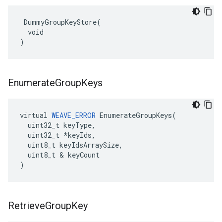
 DummyGroupKeyStore(

  void

)
Enumerate
Group
Keys
virtual 
WEAVE_ERROR
 EnumerateGroupKeys(

  uint32_t keyType,

  uint32_t *keyIds,

  uint8_t keyIdsArraySize,

  uint8_t & keyCount

)
Retrieve
Group
Key