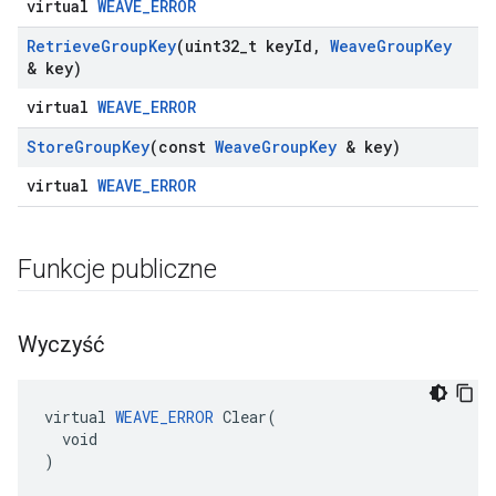
virtual
WEAVE_ERROR
Retrieve
Group
Key
(uint32
_
t key
Id
,
Weave
Group
Key
& key)
virtual
WEAVE_ERROR
Store
Group
Key
(const
Weave
Group
Key
& key)
virtual
WEAVE_ERROR
Funkcje publiczne
Wyczyść
virtual 
WEAVE_ERROR
 Clear(

  void

)