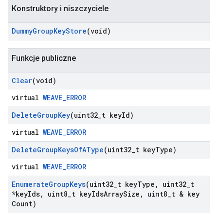
Konstruktory i niszczyciele
Dummy
Group
Key
Store
(void)
Funkcje publiczne
Clear
(void)
virtual
WEAVE_ERROR
Delete
Group
Key
(uint32
_
t key
Id)
virtual
WEAVE_ERROR
Delete
Group
Keys
Of
AType
(uint32
_
t key
Type)
virtual
WEAVE_ERROR
Enumerate
Group
Keys
(uint32
_
t key
Type
,
uint32
_
t
*key
Ids
,
uint8
_
t key
Ids
Array
Size
,
uint8
_
t & key
Count)