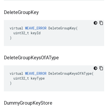
Delete
Group
Key
virtual 
WEAVE_ERROR
 DeleteGroupKey(

  uint32_t keyId

)
Delete
Group
Keys
Of
AType
virtual 
WEAVE_ERROR
 DeleteGroupKeysOfAType(

  uint32_t keyType

)
Dummy
Group
Key
Store