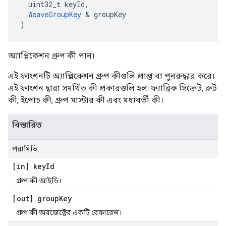
  uint32_t keyId,

WeaveGroupKey
 & groupKey

)
অ্যাপ্লিকেশন গ্রুপ কী পান।
এই ফাংশনটি অ্যাপ্লিকেশন গ্রুপ কীগুলি প্রাপ্ত বা পুনরুদ্ধার করে।
এই ফাংশন দ্বারা সমর্থিত কী প্রকারগুলি হল: ফ্যাব্রিক সিক্রেট, রুট
কী, ইপোচ কী, গ্রুপ মাস্টার কী এবং মধ্যবর্তী কী।
বিস্তারিত
পরামিতি
[in] key
Id
গ্রুপ কী আইডি।
[out] group
Key
গ্রুপ কী অবজেক্টের একটি রেফারেন্স।