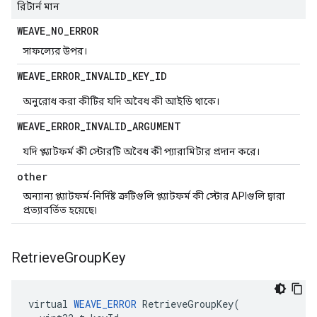
রিটার্ন মান
WEAVE
_
NO
_
ERROR
সাফল্যের উপর।
WEAVE
_
ERROR
_
INVALID
_
KEY
_
ID
অনুরোধ করা কীটির যদি অবৈধ কী আইডি থাকে।
WEAVE
_
ERROR
_
INVALID
_
ARGUMENT
যদি প্ল্যাটফর্ম কী স্টোরটি অবৈধ কী প্যারামিটার প্রদান করে।
other
অন্যান্য প্ল্যাটফর্ম-নির্দিষ্ট ত্রুটিগুলি প্ল্যাটফর্ম কী স্টোর APIগুলি দ্বারা
প্রত্যাবর্তিত হয়েছে৷
Retrieve
Group
Key
virtual 
WEAVE_ERROR
 RetrieveGroupKey(
