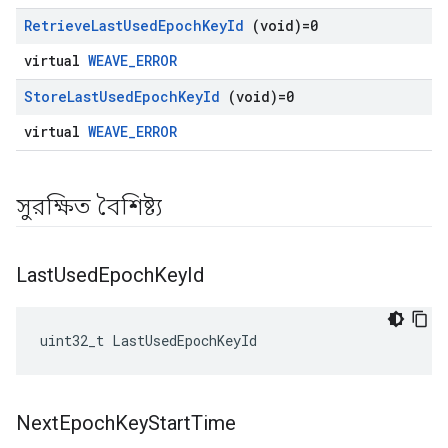
Retrieve
Last
Used
Epoch
Key
Id
(void)=0
virtual
WEAVE_ERROR
Store
Last
Used
Epoch
Key
Id
(void)=0
virtual
WEAVE_ERROR
সুরক্ষিত বৈশিষ্ট্য
Last
Used
Epoch
Key
Id
uint32_t LastUsedEpochKeyId
Next
Epoch
Key
Start
Time