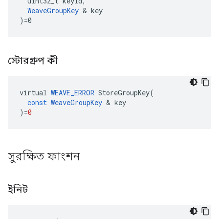
  uint32_t keyId,

WeaveGroupKey
 & key

)=0
স্টোরগ্রুপ কী
virtual
WEAVE_ERROR
StoreGroupKey
(
const
WeaveGroupKey
&
key
)
=
0
সুরক্ষিত ফাংশন
ইনিট