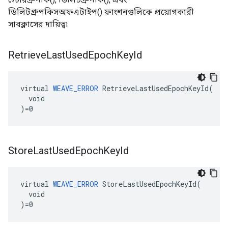
ডিলিটগ্রুপকিসঅফএটাইপ() ফাংশনগুলিকে প্রয়োগকারী
সাবক্লাসের দায়িত্ব৷
Retrieve
Last
Used
Epoch
Key
Id
virtual 
WEAVE_ERROR
 RetrieveLastUsedEpochKeyId(

  void

)=0
Store
Last
Used
Epoch
Key
Id
virtual 
WEAVE_ERROR
 StoreLastUsedEpochKeyId(

  void

)=0