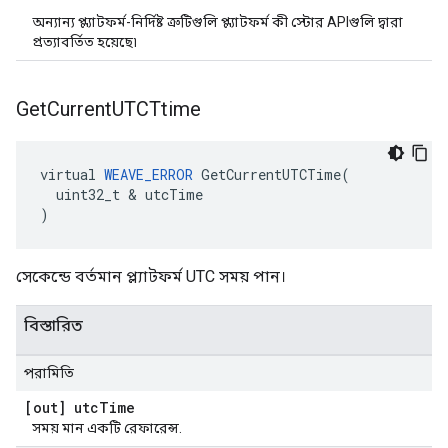
অন্যান্য প্ল্যাটফর্ম-নির্দিষ্ট ত্রুটিগুলি প্ল্যাটফর্ম কী স্টোর APIগুলি দ্বারা
প্রত্যাবর্তিত হয়েছে৷
Get
Current
UTCTtime
virtual 
WEAVE_ERROR
 GetCurrentUTCTime(

  uint32_t & utcTime

)
সেকেন্ডে বর্তমান প্ল্যাটফর্ম UTC সময় পান।
বিস্তারিত
পরামিতি
[out] utc
Time
সময় মান একটি রেফারেন্স.