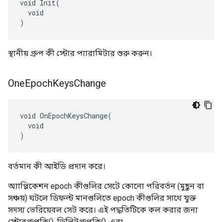
void Init(

  void

)
স্থানীয় গ্রুপ কী স্টোর প্যারামিটার শুরু করুন।
One
Epoch
Keys
Change
void OnEpochKeysChange(

  void

)
বর্তমান কী আইডি প্রদান করে।
অ্যাপ্লিকেশন epoch কীগুলির সেটে কোনো পরিবর্তন (মুছুন বা
সঞ্চয়) ঘটলে ডিফল্ট মানগুলিতে epoch কীগুলির সাথে যুক্ত
সদস্য ভেরিয়েবল সেট করে। এই পদ্ধতিটিকে কল করার জন্য
স্টোরগ্রুপকি(), ডিলিটগ্রুপকি(), এবং