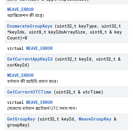
WEAVE_ERROR
অ্যাপ্লিকেশন কী প্রাপ্ত।
Enumerate
Group
Keys
(uint32
_
t key
Type
,
uint32
_
t
*key
Ids
,
uint8
_
t key
Ids
Array
Size
,
uint8
_
t & key
Count)=0
virtual
WEAVE_ERROR
Get
Current
App
Key
Id
(uint32
_
t key
Id
,
uint32
_
t &
cur
Key
Id)
WEAVE_ERROR
বর্তমান কী আইডি প্রদান করে।
Get
Current
UTCTime
(uint32
_
t & utc
Time)
virtual
WEAVE_ERROR
সেকেন্ডে বর্তমান প্ল্যাটফর্ম UTC সময় পান।
Get
Group
Key
(uint32
_
t key
Id
,
Weave
Group
Key
&
group
Key)