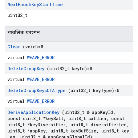
Next
Epoch
Key
Start
Time
uint32_t
পাবলিক ফাংশন
Clear
(void)=0
virtual
WEAVE_ERROR
Delete
Group
Key
(uint32
_
t key
Id)=0
virtual
WEAVE_ERROR
Delete
Group
Keys
Of
AType
(uint32
_
t key
Type)=0
virtual
WEAVE_ERROR
Derive
Application
Key
(uint32
_
t & app
Key
Id
,
const uint8
_
t *key
Salt
,
uint8
_
t salt
Len
,
const
uint8
_
t *key
Diversifier
,
uint8
_
t diversifier
Len
,
uint8
_
t *app
Key
,
uint8
_
t key
Buf
Size
,
uint8
_
t key
Len
,
uint32
_
t & app
Group
Global
Id)