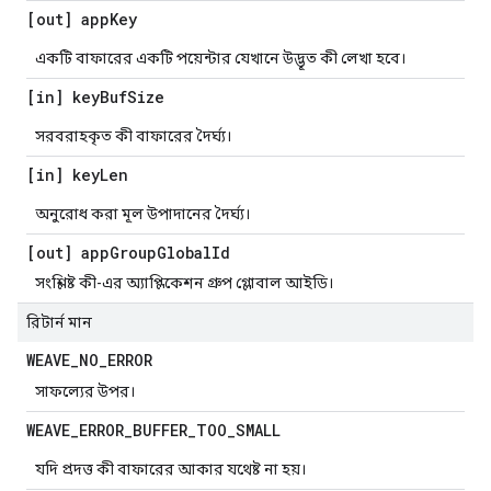
[out] app
Key
একটি বাফারের একটি পয়েন্টার যেখানে উদ্ভূত কী লেখা হবে।
[in] key
Buf
Size
সরবরাহকৃত কী বাফারের দৈর্ঘ্য।
[in] key
Len
অনুরোধ করা মূল উপাদানের দৈর্ঘ্য।
[out] app
Group
Global
Id
সংশ্লিষ্ট কী-এর অ্যাপ্লিকেশন গ্রুপ গ্লোবাল আইডি।
রিটার্ন মান
WEAVE
_
NO
_
ERROR
সাফল্যের উপর।
WEAVE
_
ERROR
_
BUFFER
_
TOO
_
SMALL
যদি প্রদত্ত কী বাফারের আকার যথেষ্ট না হয়।