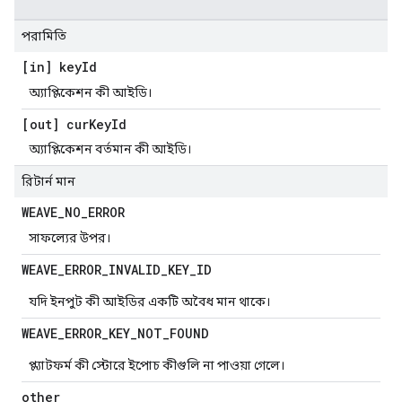
পরামিতি
[in] key
Id
অ্যাপ্লিকেশন কী আইডি।
[out] cur
Key
Id
অ্যাপ্লিকেশন বর্তমান কী আইডি।
রিটার্ন মান
WEAVE
_
NO
_
ERROR
সাফল্যের উপর।
WEAVE
_
ERROR
_
INVALID
_
KEY
_
ID
যদি ইনপুট কী আইডির একটি অবৈধ মান থাকে।
WEAVE
_
ERROR
_
KEY
_
NOT
_
FOUND
প্ল্যাটফর্ম কী স্টোরে ইপোচ কীগুলি না পাওয়া গেলে।
other