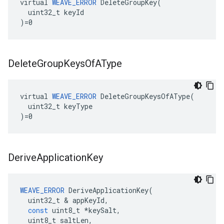
virtual 
WEAVE_ERROR
 DeleteGroupKey(

  uint32_t keyId

)=0
Delete
Group
Keys
Of
AType
virtual 
WEAVE_ERROR
 DeleteGroupKeysOfAType(

  uint32_t keyType

)=0
Derive
Application
Key
WEAVE_ERROR
DeriveApplicationKey
(
uint32_t
&
appKeyId
,
const
uint8_t
*
keySalt
,
uint8_t
saltLen
,