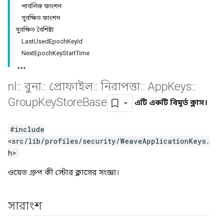
পাবলিক ফাংশন
সুরক্ষিত ফাংশন
সুরক্ষিত বৈশিষ্ট্য
LastUsedEpochKeyId
NextEpochKeyStartTime
nl
::
বুনা
::
প্রোফাইল
::
নিরাপত্তা
::
App
Keys
::
Group
Key
Store
Base
এটি একটি বিমূর্ত ক্লাস।
#include
<src/lib/profiles/security/WeaveApplicationKeys.
h>
ওয়েভ গ্রুপ কী স্টোর ক্লাসের সংজ্ঞা।
সারাংশ