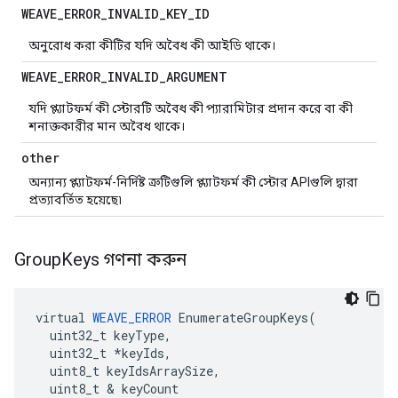
WEAVE
_
ERROR
_
INVALID
_
KEY
_
ID
অনুরোধ করা কীটির যদি অবৈধ কী আইডি থাকে।
WEAVE
_
ERROR
_
INVALID
_
ARGUMENT
যদি প্ল্যাটফর্ম কী স্টোরটি অবৈধ কী প্যারামিটার প্রদান করে বা কী
শনাক্তকারীর মান অবৈধ থাকে।
other
অন্যান্য প্ল্যাটফর্ম-নির্দিষ্ট ত্রুটিগুলি প্ল্যাটফর্ম কী স্টোর APIগুলি দ্বারা
প্রত্যাবর্তিত হয়েছে৷
Group
Keys গণনা করুন
virtual 
WEAVE_ERROR
 EnumerateGroupKeys(

  uint32_t keyType,

  uint32_t *keyIds,

  uint8_t keyIdsArraySize,

  uint8_t & keyCount
