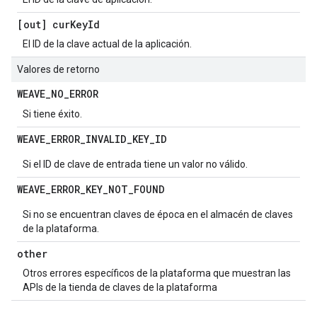
[out] cur
Key
Id
El ID de la clave actual de la aplicación.
Valores de retorno
WEAVE
_
NO
_
ERROR
Si tiene éxito.
WEAVE
_
ERROR
_
INVALID
_
KEY
_
ID
Si el ID de clave de entrada tiene un valor no válido.
WEAVE
_
ERROR
_
KEY
_
NOT
_
FOUND
Si no se encuentran claves de época en el almacén de claves
de la plataforma.
other
Otros errores específicos de la plataforma que muestran las
APIs de la tienda de claves de la plataforma