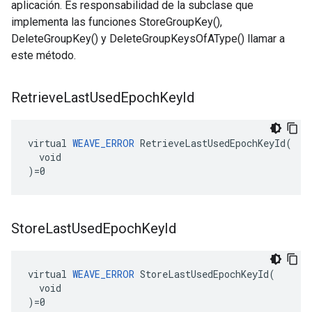
aplicación. Es responsabilidad de la subclase que
implementa las funciones StoreGroupKey(),
DeleteGroupKey() y DeleteGroupKeysOfAType() llamar a
este método.
Retrieve
Last
Used
Epoch
Key
Id
virtual 
WEAVE_ERROR
 RetrieveLastUsedEpochKeyId(

  void

)=0
Store
Last
Used
Epoch
Key
Id
virtual 
WEAVE_ERROR
 StoreLastUsedEpochKeyId(

  void

)=0