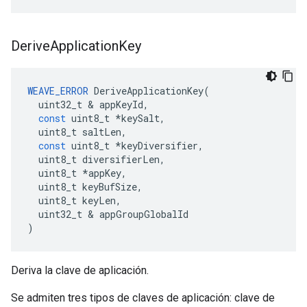
Derive
Application
Key
WEAVE_ERROR
DeriveApplicationKey
(
uint32_t
&
appKeyId
,
const
uint8_t
*
keySalt
,
uint8_t
saltLen
,
const
uint8_t
*
keyDiversifier
,
uint8_t
diversifierLen
,
uint8_t
*
appKey
,
uint8_t
keyBufSize
,
uint8_t
keyLen
,
uint32_t
&
appGroupGlobalId
)
Deriva la clave de aplicación.
Se admiten tres tipos de claves de aplicación: clave de