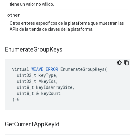
tiene un valor no válido.
other
Otros errores específicos de la plataforma que muestran las
APIs de la tienda de claves de la plataforma
Enumerate
Group
Keys
virtual 
WEAVE_ERROR
 EnumerateGroupKeys(

  uint32_t keyType,

  uint32_t *keyIds,

  uint8_t keyIdsArraySize,

  uint8_t & keyCount

)=0
Get
Current
App
Key
Id