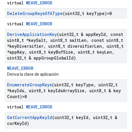
virtual
WEAVE_ERROR
Delete
Group
Keys
Of
AType
(uint32
_
t key
Type)=0
virtual
WEAVE_ERROR
Derive
Application
Key
(uint32
_
t & app
Key
Id
,
const
uint8
_
t *key
Salt
,
uint8
_
t salt
Len
,
const uint8
_
t
*key
Diversifier
,
uint8
_
t diversifier
Len
,
uint8
_
t
*app
Key
,
uint8
_
t key
Buf
Size
,
uint8
_
t key
Len
,
uint32
_
t & app
Group
Global
Id)
WEAVE_ERROR
Deriva la clave de aplicación.
Enumerate
Group
Keys
(uint32
_
t key
Type
,
uint32
_
t
*key
Ids
,
uint8
_
t key
Ids
Array
Size
,
uint8
_
t & key
Count)=0
virtual
WEAVE_ERROR
Get
Current
App
Key
Id
(uint32
_
t key
Id
,
uint32
_
t &
cur
Key
Id)