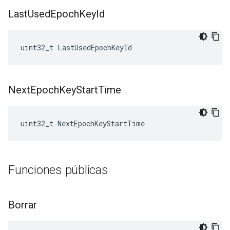
Last
Used
Epoch
Key
Id
uint32_t LastUsedEpochKeyId
Next
Epoch
Key
Start
Time
uint32_t NextEpochKeyStartTime
Funciones públicas
Borrar