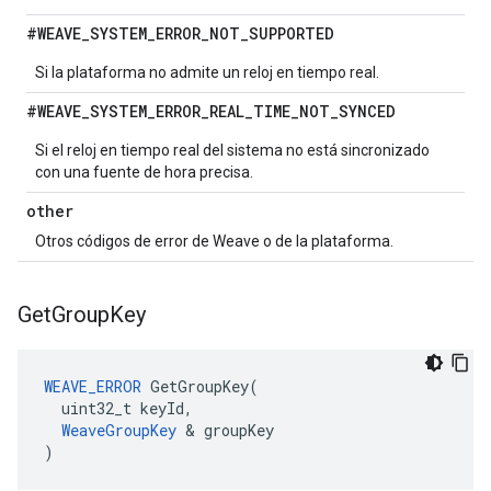
#WEAVE
_
SYSTEM
_
ERROR
_
NOT
_
SUPPORTED
Si la plataforma no admite un reloj en tiempo real.
#WEAVE
_
SYSTEM
_
ERROR
_
REAL
_
TIME
_
NOT
_
SYNCED
Si el reloj en tiempo real del sistema no está sincronizado
con una fuente de hora precisa.
other
Otros códigos de error de Weave o de la plataforma.
Get
Group
Key
WEAVE_ERROR
 GetGroupKey(

  uint32_t keyId,

WeaveGroupKey
 & groupKey

)