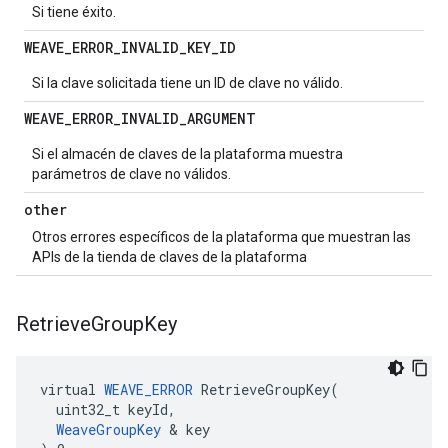
Si tiene éxito.
WEAVE
_
ERROR
_
INVALID
_
KEY
_
ID
Si la clave solicitada tiene un ID de clave no válido.
WEAVE
_
ERROR
_
INVALID
_
ARGUMENT
Si el almacén de claves de la plataforma muestra
parámetros de clave no válidos.
other
Otros errores específicos de la plataforma que muestran las
APIs de la tienda de claves de la plataforma
Retrieve
Group
Key
virtual 
WEAVE_ERROR
 RetrieveGroupKey(

  uint32_t keyId,

WeaveGroupKey
 & key
