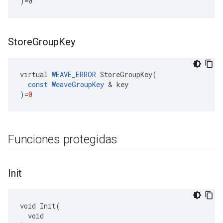
)=0
Store
Group
Key
virtual
WEAVE_ERROR
StoreGroupKey
(
const
WeaveGroupKey
&
key
)
=
0
Funciones protegidas
Init
void Init(

  void
