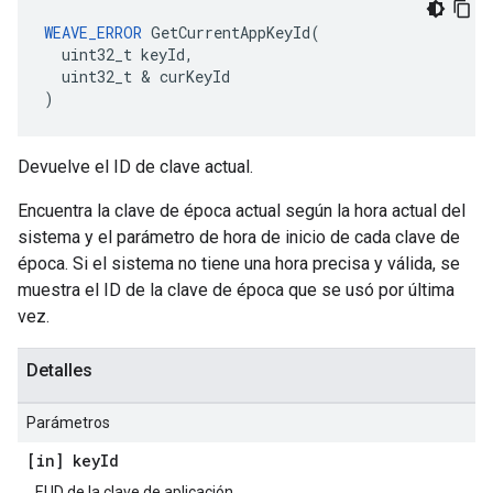
WEAVE_ERROR
 GetCurrentAppKeyId(

  uint32_t keyId,

  uint32_t & curKeyId

)
Devuelve el ID de clave actual.
Encuentra la clave de época actual según la hora actual del
sistema y el parámetro de hora de inicio de cada clave de
época. Si el sistema no tiene una hora precisa y válida, se
muestra el ID de la clave de época que se usó por última
vez.
Detalles
Parámetros
[in] key
Id
El ID de la clave de aplicación.