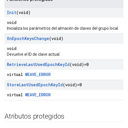
Init
(void)
void
Inicializa los parámetros del almacén de claves del grupo local.
On
Epoch
Keys
Change
(void)
void
Devuelve el ID de clave actual.
Retrieve
Last
Used
Epoch
Key
Id
(void)=0
virtual
WEAVE_ERROR
Store
Last
Used
Epoch
Key
Id
(void)=0
virtual
WEAVE_ERROR
Atributos protegidos