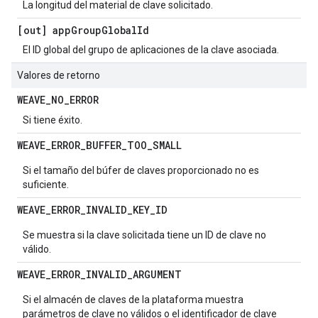
La longitud del material de clave solicitado.
[out] app
Group
Global
Id
El ID global del grupo de aplicaciones de la clave asociada.
Valores de retorno
WEAVE
_
NO
_
ERROR
Si tiene éxito.
WEAVE
_
ERROR
_
BUFFER
_
TOO
_
SMALL
Si el tamaño del búfer de claves proporcionado no es
suficiente.
WEAVE
_
ERROR
_
INVALID
_
KEY
_
ID
Se muestra si la clave solicitada tiene un ID de clave no
válido.
WEAVE
_
ERROR
_
INVALID
_
ARGUMENT
Si el almacén de claves de la plataforma muestra
parámetros de clave no válidos o el identificador de clave