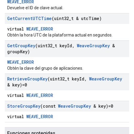
WEAVE_ERROR
Devuelve el ID de clave actual.
Get
Current
UTCTime
(uint32
_
t & utc
Time)
virtual
WEAVE_ERROR
Obtén la hora UTC de la plataforma actual en segundos.
Get
Group
Key
(uint32
_
t key
Id
,
Weave
Group
Key
&
group
Key)
WEAVE_ERROR
Obtén la clave del grupo de aplicaciones.
Retrieve
Group
Key
(uint32
_
t key
Id
,
Weave
Group
Key
& key)=0
virtual
WEAVE_ERROR
Store
Group
Key
(const
Weave
Group
Key
& key)=0
virtual
WEAVE_ERROR
Funciones protegidas