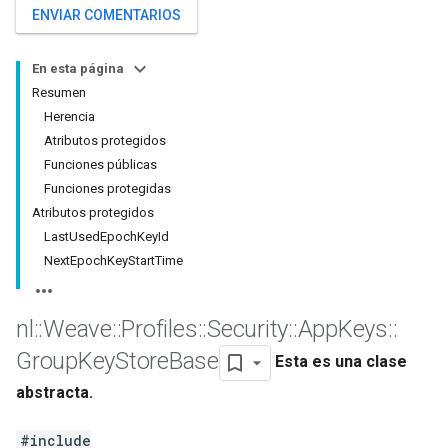
ENVIAR COMENTARIOS
En esta página
Resumen
Herencia
Atributos protegidos
Funciones públicas
Funciones protegidas
Atributos protegidos
LastUsedEpochKeyId
NextEpochKeyStartTime
nl
::
Weave
::
Profiles
::
Security
::
App
Keys
::
Group
Key
Store
Base
Esta es una clase
abstracta.
#include