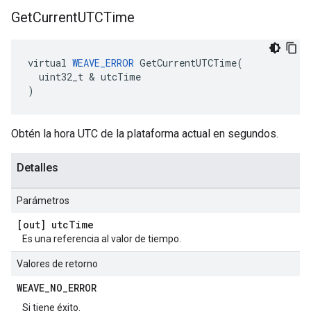
Get
Current
UTCTime
virtual 
WEAVE_ERROR
 GetCurrentUTCTime(

  uint32_t & utcTime

)
Obtén la hora UTC de la plataforma actual en segundos.
Detalles
Parámetros
[out] utc
Time
Es una referencia al valor de tiempo.
Valores de retorno
WEAVE
_
NO
_
ERROR
Si tiene éxito.