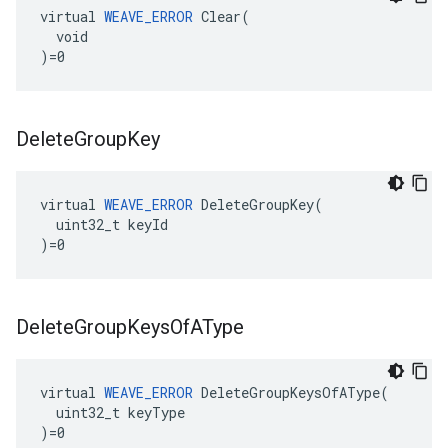
virtual 
WEAVE_ERROR
 Clear(

  void

)=0
Delete
Group
Key
virtual 
WEAVE_ERROR
 DeleteGroupKey(

  uint32_t keyId

)=0
Delete
Group
Keys
Of
AType
virtual 
WEAVE_ERROR
 DeleteGroupKeysOfAType(

  uint32_t keyType

)=0