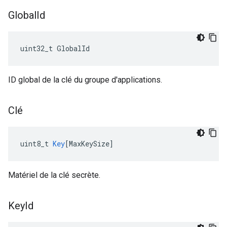
Global
Id
uint32_t GlobalId
ID global de la clé du groupe d'applications.
Clé
uint8_t
Key
[
MaxKeySize
]
Matériel de la clé secrète.
Key
Id