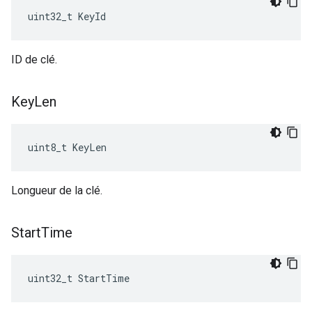
uint32_t KeyId
ID de clé.
Key
Len
uint8_t KeyLen
Longueur de la clé.
Start
Time
uint32_t StartTime