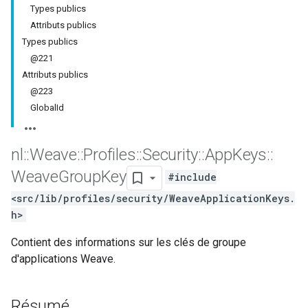
Types publics
Attributs publics
Types publics
@221
Attributs publics
@223
GlobalId
nl
::
Weave
::
Profiles
::
Security
::
App
Keys
::
Weave
Group
Key
#include
<src/lib/profiles/security/WeaveApplicationKeys.
h>
Contient des informations sur les clés de groupe
d'applications Weave.
Résumé