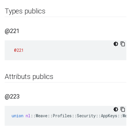
Types publics
@221
@221
Attributs publics
@223
union
nl
::
Weave
::
Profiles
::
Security
::
AppKeys
::
Wea