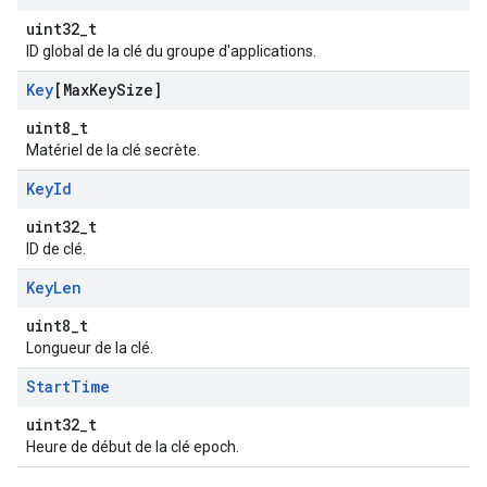
uint32_t
ID global de la clé du groupe d'applications.
Key
[Max
Key
Size]
uint8_t
Matériel de la clé secrète.
Key
Id
uint32_t
ID de clé.
Key
Len
uint8_t
Longueur de la clé.
Start
Time
uint32_t
Heure de début de la clé epoch.