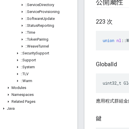
公開屬性
::
Service
Directory
::
Service
Provisioning
::
Software
Update
223 次
::
Status
Reporting
::
Time
::
Token
Pairing
union
nl
::
W
::
Weave
Tunnel
::
Security
Support
::
Support
Global
Id
::
System
::
TLV
::
Warm
uint32_t Gl
Modules
Namespaces
應用程式群組金鑰
Related Pages
Java
鍵