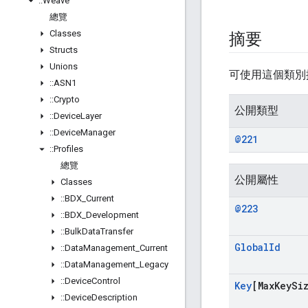
::
Weave
總覽
Classes
摘要
Structs
Unions
可使用這個類別
::
ASN1
::
Crypto
公開類型
::
Device
Layer
::
Device
Manager
@221
::
Profiles
總覽
公開屬性
Classes
::
BDX
_
Current
@223
::
BDX
_
Development
::
Bulk
Data
Transfer
Global
Id
::
Data
Management
_
Current
::
Data
Management
_
Legacy
::
Device
Control
Key
[Max
Key
Si
::
Device
Description