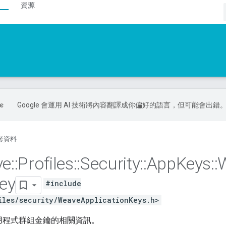
資源
Google 會運用 AI 技術將內容翻譯成你偏好的語言，但可能會出錯
考資料
ve
::
Profiles
::
Security
::
App
Keys
::
ey
#include
iles/security/WeaveApplicationKeys.h>
 應用程式群組金鑰的相關資訊。