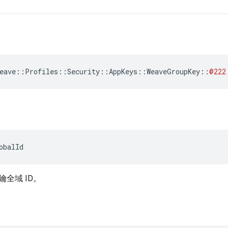
eave
::
Profiles
::
Security
::
AppKeys
::
WeaveGroupKey
::
@222
obalId
全域 ID。