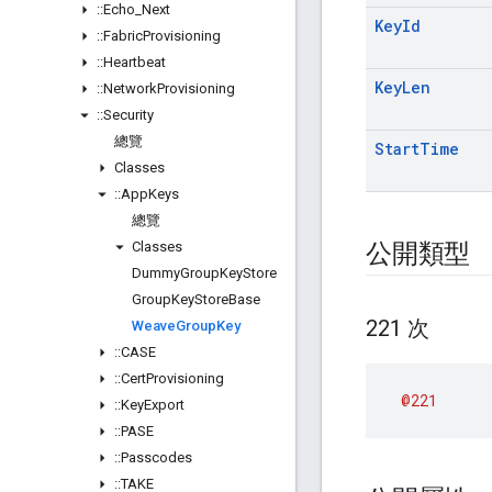
::
Echo
_
Next
Key
Id
::
Fabric
Provisioning
::
Heartbeat
Key
Len
::
Network
Provisioning
::
Security
總覽
Start
Time
Classes
::
App
Keys
總覽
Classes
公開類型
Dummy
Group
Key
Store
Group
Key
Store
Base
221 次
Weave
Group
Key
::
CASE
::
Cert
Provisioning
@221
::
Key
Export
::
PASE
::
Passcodes
::
TAKE