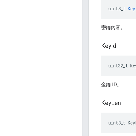
uint8_t
Key
密鑰內容。
Key
Id
uint32_t Ke
金鑰 ID。
Key
Len
uint8_t Key