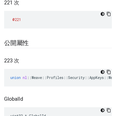
221 次
@221
公開屬性
223 次
union
nl
::
Weave
::
Profiles
::
Security
::
AppKeys
::
Wea
Global
Id
uint32_t GlobalId