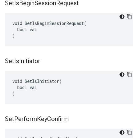
Set
Is
Begin
Session
Request
void SetIsBeginSessionRequest(

  bool val

)
Set
Is
Initiator
void SetIsInitiator(

  bool val

)
Set
Perform
Key
Confirm