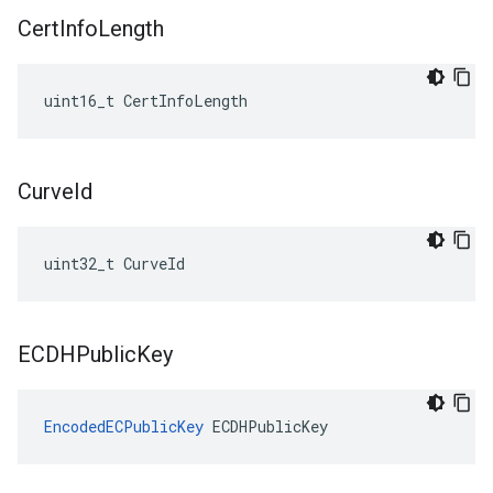
Cert
Info
Length
uint16_t CertInfoLength
Curve
Id
uint32_t CurveId
ECDHPublic
Key
EncodedECPublicKey
 ECDHPublicKey