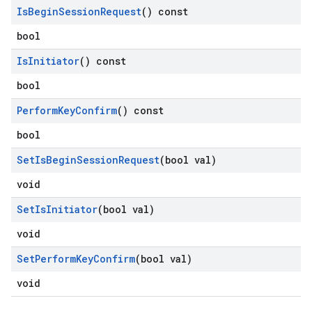
Is
Begin
Session
Request
() const
bool
Is
Initiator
() const
bool
Perform
Key
Confirm
() const
bool
Set
Is
Begin
Session
Request
(bool val)
void
Set
Is
Initiator
(bool val)
void
Set
Perform
Key
Confirm
(bool val)
void