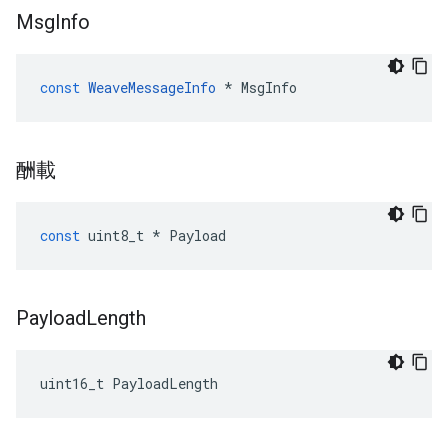
Msg
Info
const
WeaveMessageInfo
*
MsgInfo
酬載
const
uint8_t
*
Payload
Payload
Length
uint16_t
PayloadLength