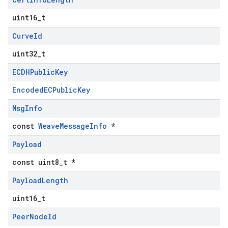
uint16_t
Curve
Id
uint32_t
ECDHPublic
Key
EncodedECPublicKey
Msg
Info
const
WeaveMessageInfo
*
Payload
const uint8_t *
Payload
Length
uint16_t
Peer
Node
Id