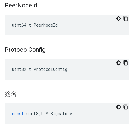
Peer
Node
Id
uint64_t PeerNodeId
Protocol
Config
uint32_t ProtocolConfig
簽名
const
uint8_t
*
Signature