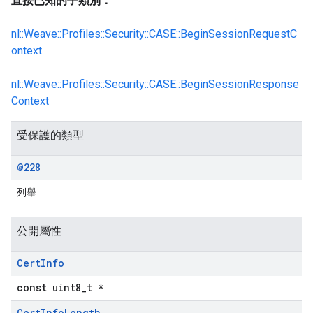
直接已知的子類別：
nl::Weave::Profiles::Security::CASE::BeginSessionRequestC
ontext
nl::Weave::Profiles::Security::CASE::BeginSessionResponse
Context
受保護的類型
@228
列舉
公開屬性
Cert
Info
const uint8_t *
Cert
Info
Length