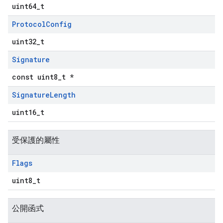
uint64_t
Protocol
Config
uint32_t
Signature
const uint8_t *
Signature
Length
uint16_t
受保護的屬性
Flags
uint8_t
公開函式