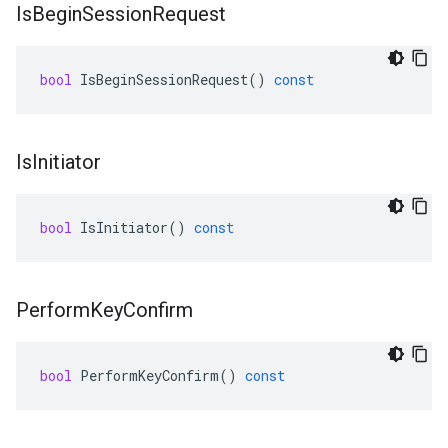
Is
Begin
Session
Request
bool
IsBeginSessionRequest
()
const
Is
Initiator
bool
IsInitiator
()
const
Perform
Key
Confirm
bool
PerformKeyConfirm
()
const