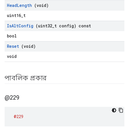
Head
Length
(void)
uint16_t
Is
Alt
Config
(uint32
_
t config) const
bool
Reset
(void)
void
পাবলিক প্রকার
@229
@229