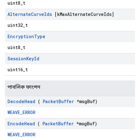
uint8_t
Alternate
Curve
Ids
[k
Max
Alternate
Curve
Ids]
uint32_t
Encryption
Type
uint8_t
Session
Key
Id
uint16_t
পাবলিক ফাংশন
Decode
Head
(
Packet
Buffer
*msg
Buf)
WEAVE_ERROR
Encode
Head
(
Packet
Buffer
*msg
Buf)
WEAVE_ERROR