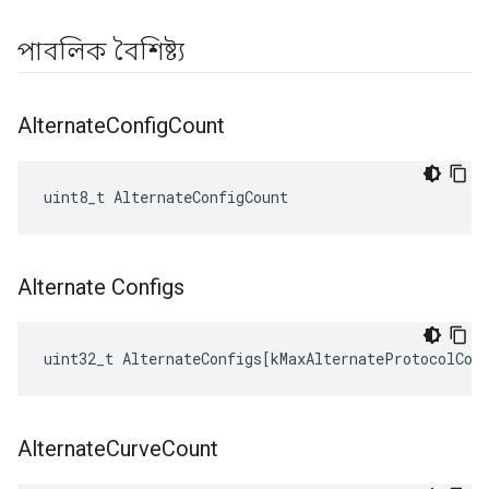
পাবলিক বৈশিষ্ট্য
Alternate
Config
Count
uint8_t AlternateConfigCount
Alternate Configs
uint32_t
AlternateConfigs
[
kMaxAlternateProtocolCon
Alternate
Curve
Count