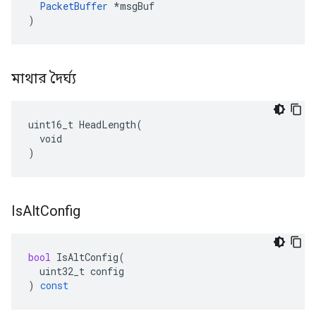
PacketBuffer
 *msgBuf

)
মাথার দৈর্ঘ্য
uint16_t HeadLength(

  void

)
Is
Alt
Config
bool
IsAltConfig
(
uint32_t
config
)
const