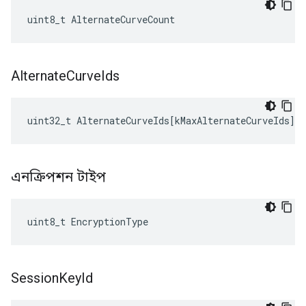
uint8_t AlternateCurveCount
Alternate
Curve
Ids
uint32_t
AlternateCurveIds
[
kMaxAlternateCurveIds
]
এনক্রিপশন টাইপ
uint8_t EncryptionType
Session
Key
Id