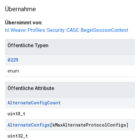
Übernahme
Übernimmt von:
nl::Weave::Profiles::Security::CASE::BeginSessionContext
Öffentliche Typen
@229
enum
Öffentliche Attribute
Alternate
Config
Count
uint8_t
Alternate
Configs
[k
Max
Alternate
Protocol
Configs]
uint32_t