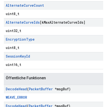
Alternate
Curve
Count
uint8_t
Alternate
Curve
Ids
[k
Max
Alternate
Curve
Ids]
uint32_t
Encryption
Type
uint8_t
Session
Key
Id
uint16_t
Öffentliche Funktionen
Decode
Head
(
Packet
Buffer
*msg
Buf)
WEAVE_ERROR
Encode
Head
(
Packet
Buffer
*msg
Buf)