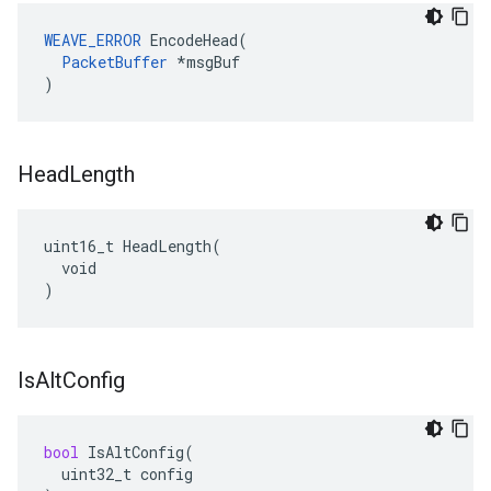
WEAVE_ERROR
 EncodeHead(

PacketBuffer
 *msgBuf

)
Head
Length
uint16_t HeadLength(

  void

)
Is
Alt
Config
bool
IsAltConfig
(
uint32_t
config