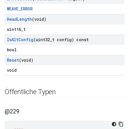
WEAVE_ERROR
Head
Length
(void)
uint16_t
Is
Alt
Config
(uint32
_
t config) const
bool
Reset
(void)
void
Öffentliche Typen
@229