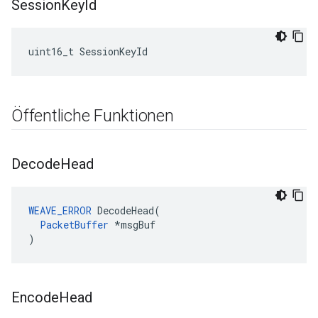
Session
Key
Id
uint16_t SessionKeyId
Öffentliche Funktionen
Decode
Head
WEAVE_ERROR
 DecodeHead(

PacketBuffer
 *msgBuf

)
Encode
Head