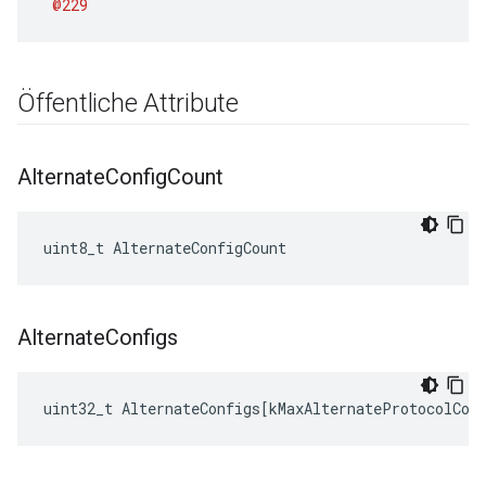
@229
Öffentliche Attribute
Alternate
Config
Count
uint8_t AlternateConfigCount
Alternate
Configs
uint32_t
AlternateConfigs
[
kMaxAlternateProtocolCon