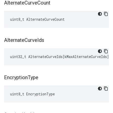
Alternate
Curve
Count
uint8_t AlternateCurveCount
Alternate
Curve
Ids
uint32_t
AlternateCurveIds
[
kMaxAlternateCurveIds
]
Encryption
Type
uint8_t EncryptionType