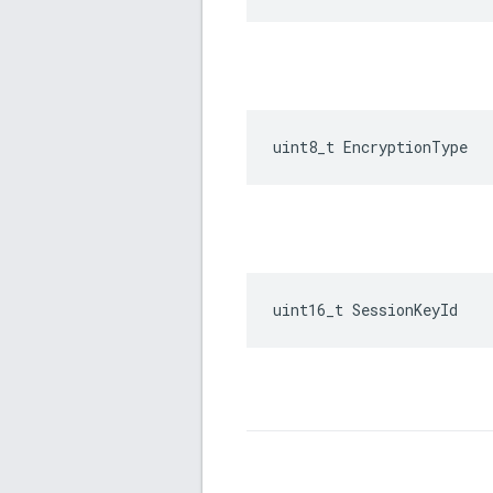
uint8_t EncryptionType
uint16_t SessionKeyId