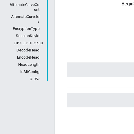
AlternateCurveCo
unt
AlternateCurveId
s
EncryptionType
SessionKeyId
פונקציות ציבוריות
DecodeHead
EncodeHead
HeadLength
IsAltConfig
איפוס