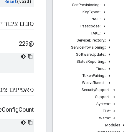
Reset
(void)
Cert
Provisioning
::
Key
Export
::
PASE
::
סוגים ציבוריי
Passcodes
::
TAKE
::
Service
Directory
::
@229
Service
Provisioning
::
Software
Update
::
Status
Reporting
::
Time
::
Token
Pairing
::
Weave
Tunnel
::
מאפיינים ציב
Security
Support
::
Support
::
System
::
e
Config
Count
TLV
::
Warm
::
Modules