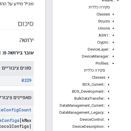
Weave
::
מכיל מידע על ההק
סקירה כללית
Classes
Structs
סיכום
Unions
ASN1
::
ירושה
Crypto
::
Device
Layer
::
עובר בירושה מ:
t
Device
Manager
::
Profiles
::
סוגים ציבוריים
סקירה כללית
Classes
@229
BDX
_
Current
::
BDX
_
Development
::
מאפיינים ציבורי
Bulk
Data
Transfer
::
Data
Management
_
Current
::
te
Config
Count
Data
Management
_
Legacy
::
Device
Control
::
e
Configs
[k
Max
tocol
Configs]
Device
Description
::