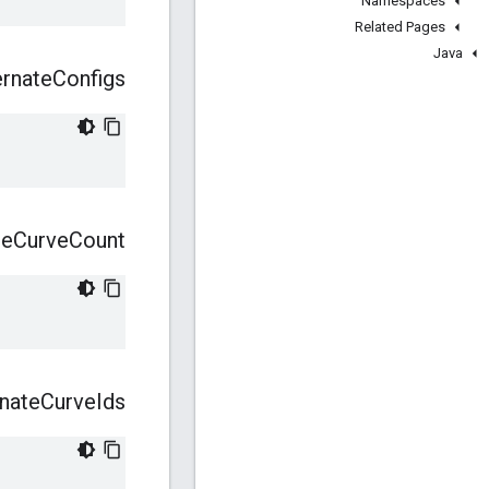
Namespaces
Related Pages
Java
ernate
Configs
te
Curve
Count
rnate
Curve
Ids