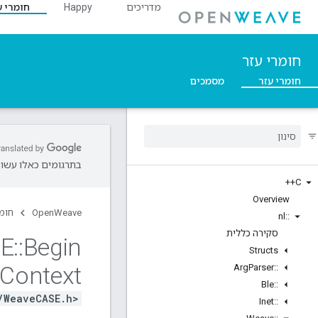
מדריכים
Happy
חומרי ע
חומרי עזר
חומרי עזר
מסמכים
בתרגומים כאלו עשויו
C++
Overview
OpenWeave
חומר
nl
::
סקירה כללית
E
::
Begin
Structs
Context
Arg
Parser
::
Ble
::
/WeaveCASE.h>
Inet
::