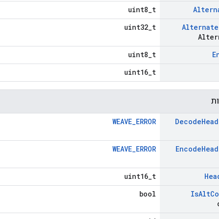
uint8_t
Altern
uint32_t
Alternate
Alter
uint8_t
E
uint16_t
ות
WEAVE_ERROR
Decode
Head
WEAVE_ERROR
Encode
Head
uint16_t
Hea
bool
Is
Alt
Co