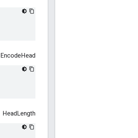
Encode
Head
Head
Length