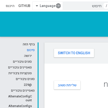
/
GITHUB
היכנס
בדף הזה
סיכום
ירושה
סוגים ציבוריים
מאפיינים ציבוריים
פונקציות ציבוריות
סוגים ציבוריים
n
@229
שליחת משוב
מאפיינים ציבוריים
AlternateConfigC
ount
AlternateConfigs