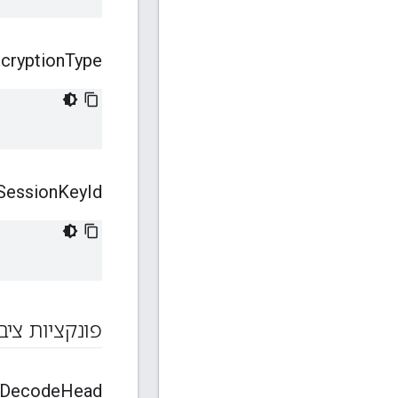
cryption
Type
Session
Key
Id
פונקציות ציב
Decode
Head