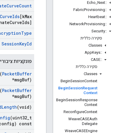
Echo
_
Next
::
ate
Curve
Count
Fabric
Provisioning
::
Curve
Ids
[k
Max
Heartbeat
::
nate
Curve
Ids]
Network
Provisioning
::
Security
::
ncryption
Type
סקירה כללית
Session
Key
Id
Classes
App
Keys
::
CASE
::
פונקציות ציבורי
סקירה כללית
(
Packet
Buffer
Classes
*msg
Buf)
Begin
Session
Context
Begin
Session
Request
(
Packet
Buffer
Context
*msg
Buf)
Begin
Session
Response
Context
d
Length
(void)
Reconfigure
Context
nfig
(uint32
_
t
Weave
CASEAuth
config) const
Delegate
Weave
CASEEngine