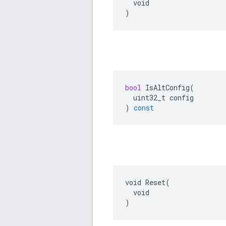
  void

)
bool
IsAltConfig
(
uint32_t
config
)
const
void Reset(

  void

)