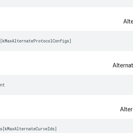
Alt
[
kMaxAlternateProtocolConfigs
]
Alterna
nt
Alte
s
[
kMaxAlternateCurveIds
]