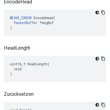
Encode
Head
WEAVE_ERROR
 EncodeHead(

PacketBuffer
 *msgBuf

)
Head
Length
uint16_t HeadLength(

  void

)
Zurücksetzen