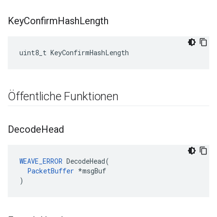
Key
Confirm
Hash
Length
uint8_t KeyConfirmHashLength
Öffentliche Funktionen
Decode
Head
WEAVE_ERROR
 DecodeHead(

PacketBuffer
 *msgBuf

)