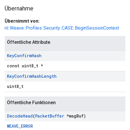
Übernahme
Übernimmt von:
nl::Weave::Profiles::Security::CASE::BeginSessionContext
Öffentliche Attribute
Key
Confirm
Hash
const uint8_t *
Key
Confirm
Hash
Length
uint8_t
Öffentliche Funktionen
Decode
Head
(
Packet
Buffer
*msg
Buf)
WEAVE_ERROR