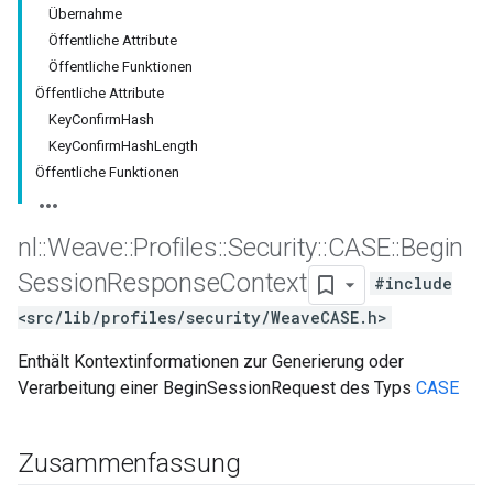
Übernahme
Öffentliche Attribute
Öffentliche Funktionen
Öffentliche Attribute
KeyConfirmHash
KeyConfirmHashLength
Öffentliche Funktionen
nl
::
Weave
::
Profiles
::
Security
::
CASE
::
Begin
Session
Response
Context
#include
<src/lib/profiles/security/WeaveCASE.h>
Enthält Kontextinformationen zur Generierung oder
Verarbeitung einer BeginSessionRequest des Typs
CASE
Zusammenfassung