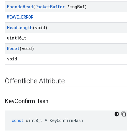
Encode
Head
(
Packet
Buffer
*msg
Buf)
WEAVE_ERROR
Head
Length
(void)
uint16_t
Reset
(void)
void
Öffentliche Attribute
Key
Confirm
Hash
const
uint8_t
*
KeyConfirmHash