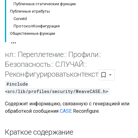
Публичные статические функции
Публичные атрибуты
CurveId
ПротоколКонфигурация
Общественные функции
нл
::
Переплетение
::
Профили
::
Безопасность
::
СЛУЧАЙ
::
Реконфигурироватьконтекст
#include
<src/lib/profiles/security/WeaveCASE.h>
Содержит информацию, связанную с генерацией или
обработкой сообщения
CASE
Reconfigure.
Краткое содержание