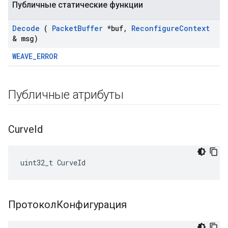
Публичные статические функции
Decode
(
Packet
Buffer
*buf
,
Reconfigure
Context
& msg)
WEAVE_ERROR
Публичные атрибуты
Curve
Id
uint32_t CurveId
ПротоколКонфигурация