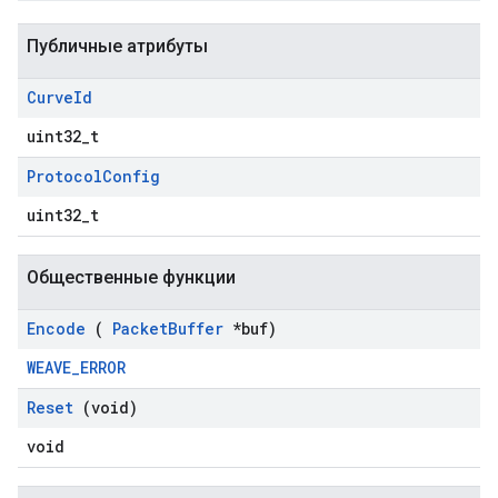
Публичные атрибуты
Curve
Id
uint32_t
Protocol
Config
uint32_t
Общественные функции
Encode
(
Packet
Buffer
*buf)
WEAVE_ERROR
Reset
(void)
void