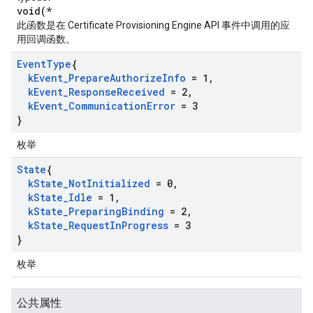
void(*
此函数是在 Certificate Provisioning Engine API 事件中调用的应
用回调函数。
Event
Type
{
k
Event
_
Prepare
Authorize
Info
= 1
,
k
Event
_
Response
Received
= 2
,
k
Event
_
Communication
Error
= 3
}
枚举
State
{
k
State
_
Not
Initialized
= 0
,
k
State
_
Idle
= 1
,
k
State
_
Preparing
Binding
= 2
,
k
State
_
Request
In
Progress
= 3
}
枚举
公共属性