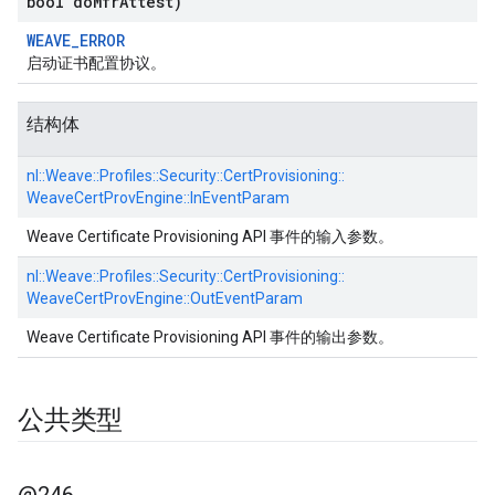
bool do
Mfr
Attest)
WEAVE_ERROR
启动证书配置协议。
结构体
nl::
Weave::
Profiles::
Security::
CertProvisioning::
WeaveCertProvEngine::
InEventParam
Weave Certificate Provisioning API 事件的输入参数。
nl::
Weave::
Profiles::
Security::
CertProvisioning::
WeaveCertProvEngine::
OutEventParam
Weave Certificate Provisioning API 事件的输出参数。
公共类型