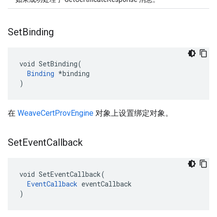
Set
Binding
void SetBinding(

Binding
 *binding

)
在
WeaveCertProvEngine
对象上设置绑定对象。
Set
Event
Callback
void SetEventCallback(

EventCallback
 eventCallback

)