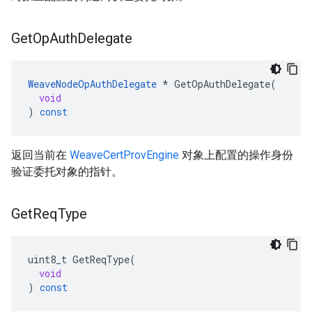
Get
Op
Auth
Delegate
WeaveNodeOpAuthDelegate
*
GetOpAuthDelegate
(
void
)
const
返回当前在
WeaveCertProvEngine
对象上配置的操作身份
验证委托对象的指针。
Get
Req
Type
uint8_t
GetReqType
(
void
)
const