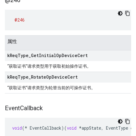
@246
@246
属性
k
Req
Type
_
Get
Initial
Op
Device
Cert
“获取证书”请求类型用于获取初始操作证书。
k
Req
Type
_
Rotate
Op
Device
Cert
“获取证书”请求类型为轮替当前的可操作证书。
Event
Callback
void
(
*
EventCallback
)(
void
*
appState
,
EventType
ev