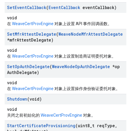
Set
Event
Callback
(
Event
Callback
event
Callback)
void
在
WeaveCertProvEngine
对象上设置 API 事件回调函数。
Set
Mfr
Attest
Delegate
(
Weave
Node
Mfr
Attest
Delegate
*mfr
Attest
Delegate)
void
在
WeaveCertProvEngine
对象上设置制造商证明委托对象。
Set
Op
Auth
Delegate
(
Weave
Node
Op
Auth
Delegate
*op
Auth
Delegate)
void
在
WeaveCertProvEngine
对象上设置操作身份验证委托对象。
Shutdown
(void)
void
关闭之前初始化的
WeaveCertProvEngine
对象。
Start
Certificate
Provisioning
(uint8
_
t req
Type
,