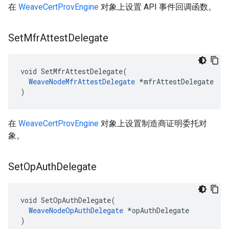
在
WeaveCertProvEngine
对象上设置 API 事件回调函数。
Set
Mfr
Attest
Delegate
void SetMfrAttestDelegate(

WeaveNodeMfrAttestDelegate
 *mfrAttestDelegate

)
在
WeaveCertProvEngine
对象上设置制造商证明委托对
象。
Set
Op
Auth
Delegate
void SetOpAuthDelegate(

WeaveNodeOpAuthDelegate
 *opAuthDelegate

)