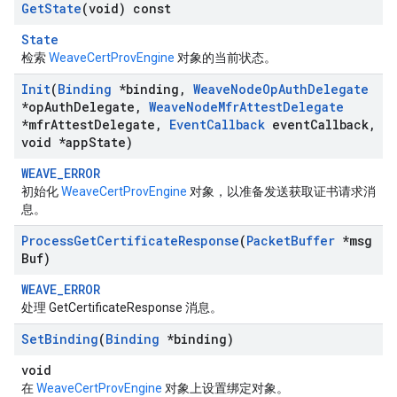
Get
State
(void) const
State
检索
WeaveCertProvEngine
对象的当前状态。
Init
(
Binding
*binding
,
Weave
Node
Op
Auth
Delegate
*op
Auth
Delegate
,
Weave
Node
Mfr
Attest
Delegate
*mfr
Attest
Delegate
,
Event
Callback
event
Callback
,
void *app
State)
WEAVE_ERROR
初始化
WeaveCertProvEngine
对象，以准备发送获取证书请求消
息。
Process
Get
Certificate
Response
(
Packet
Buffer
*msg
Buf)
WEAVE_ERROR
处理 GetCertificateResponse 消息。
Set
Binding
(
Binding
*binding)
void
在
WeaveCertProvEngine
对象上设置绑定对象。