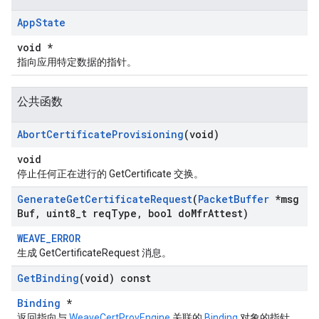
App
State
void *
指向应用特定数据的指针。
公共函数
Abort
Certificate
Provisioning
(void)
void
停止任何正在进行的 GetCertificate 交换。
Generate
Get
Certificate
Request
(
Packet
Buffer
*msg
Buf
,
uint8
_
t req
Type
,
bool do
Mfr
Attest)
WEAVE_ERROR
生成 GetCertificateRequest 消息。
Get
Binding
(void) const
Binding
*
返回指向与
WeaveCertProvEngine
关联的
Binding
对象的指针。