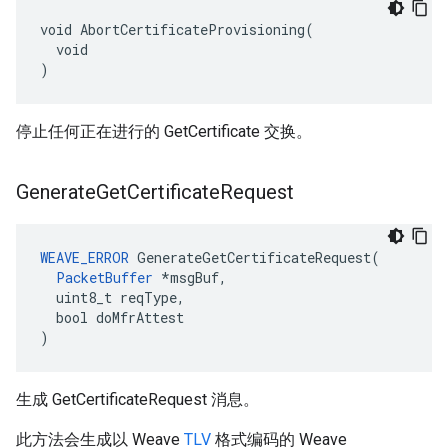
void AbortCertificateProvisioning(

  void

)
停止任何正在进行的 GetCertificate 交换。
Generate
Get
Certificate
Request
WEAVE_ERROR
 GenerateGetCertificateRequest(

PacketBuffer
 *msgBuf,

  uint8_t reqType,

  bool doMfrAttest

)
生成 GetCertificateRequest 消息。
此方法会生成以 Weave
TLV
格式编码的 Weave