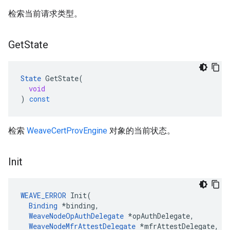
检索当前请求类型。
Get
State
State
GetState
(
void
)
const
检索
WeaveCertProvEngine
对象的当前状态。
Init
WEAVE_ERROR
 Init(

Binding
 *binding,

WeaveNodeOpAuthDelegate
 *opAuthDelegate,

WeaveNodeMfrAttestDelegate
 *mfrAttestDelegate,
