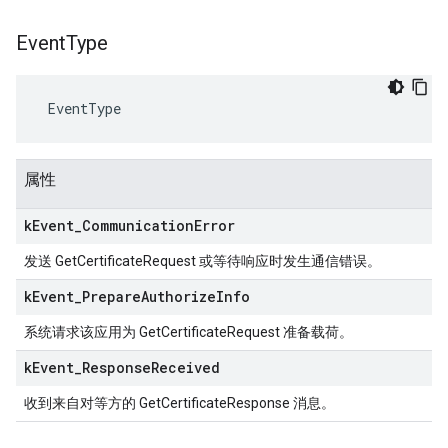
Event
Type
 EventType
属性
k
Event
_
Communication
Error
发送 GetCertificateRequest 或等待响应时发生通信错误。
k
Event
_
Prepare
Authorize
Info
系统请求该应用为 GetCertificateRequest 准备载荷。
k
Event
_
Response
Received
收到来自对等方的 GetCertificateResponse 消息。