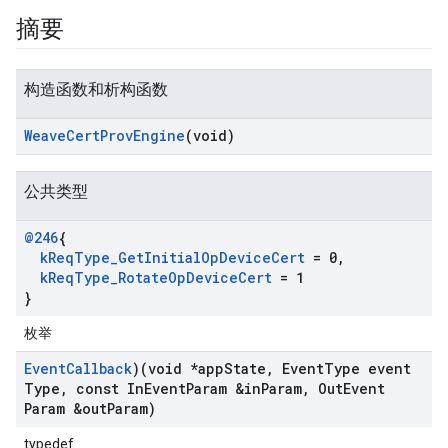
摘要
构造函数和析构函数
Weave
Cert
Prov
Engine
(void)
公共类型
@246
{
k
Req
Type
_
Get
Initial
Op
Device
Cert
= 0
,
k
Req
Type
_
Rotate
Op
Device
Cert
= 1
}
枚举
Event
Callback
)(void *app
State
,
Event
Type event
Type
,
const In
Event
Param &in
Param
,
Out
Event
Param &out
Param)
typedef