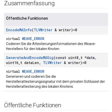
Zusammenfassung
Öffentliche Funktionen
Encode
MAInfo
(
TLVWriter
& writer)=0
virtual
WEAVE_ERROR
Codieren Sie die Attestierungsinformationen des Weave-
Herstellers für den lokalen Knoten.
Generate
And
Encode
MASig
(const uint8
_
t *data
,
uint16
_
t data
Len
,
TLVWriter
& writer)=0
virtual
WEAVE_ERROR
Generieren und codieren Sie die
Herstellerattestierungssignatur mit dem privaten Schlüssel der
Herstellerattestierung des lokalen Knotens.
Öffentliche Funktionen