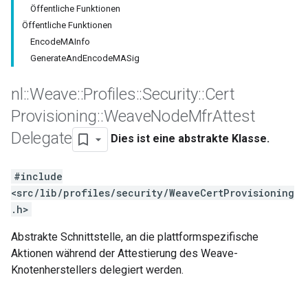
Öffentliche Funktionen
Öffentliche Funktionen
EncodeMAInfo
GenerateAndEncodeMASig
nl
::
Weave
::
Profiles
::
Security
::
Cert
Provisioning
::
Weave
Node
Mfr
Attest
Delegate
Dies ist eine abstrakte Klasse.
#include
<src/lib/profiles/security/WeaveCertProvisioning
.h>
Abstrakte Schnittstelle, an die plattformspezifische
Aktionen während der Attestierung des Weave-
Knotenherstellers delegiert werden.