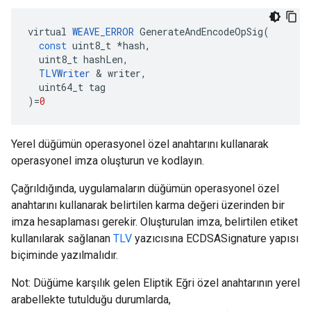
virtual
WEAVE_ERROR
GenerateAndEncodeOpSig
(
const
uint8_t
*
hash
,
uint8_t
hashLen
,
TLVWriter
&
writer
,
uint64_t
tag
)
=
0
Yerel düğümün operasyonel özel anahtarını kullanarak
operasyonel imza oluşturun ve kodlayın.
Çağrıldığında, uygulamaların düğümün operasyonel özel
anahtarını kullanarak belirtilen karma değeri üzerinden bir
imza hesaplaması gerekir. Oluşturulan imza, belirtilen etiket
kullanılarak sağlanan
TLV
yazıcısına ECDSASignature yapısı
biçiminde yazılmalıdır.
Not: Düğüme karşılık gelen Eliptik Eğri özel anahtarının yerel
arabellekte tutulduğu durumlarda,