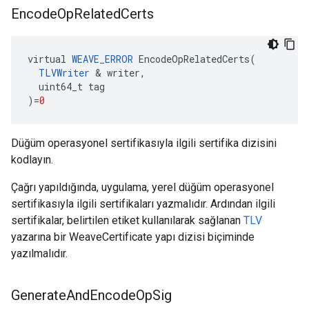
Encode
Op
Related
Certs
virtual
WEAVE_ERROR
EncodeOpRelatedCerts
(
TLVWriter
&
writer
,
uint64_t
tag
)
=
0
Düğüm operasyonel sertifikasıyla ilgili sertifika dizisini
kodlayın.
Çağrı yapıldığında, uygulama, yerel düğüm operasyonel
sertifikasıyla ilgili sertifikaları yazmalıdır. Ardından ilgili
sertifikalar, belirtilen etiket kullanılarak sağlanan
TLV
yazarına bir WeaveCertificate yapı dizisi biçiminde
yazılmalıdır.
Generate
And
Encode
Op
Sig