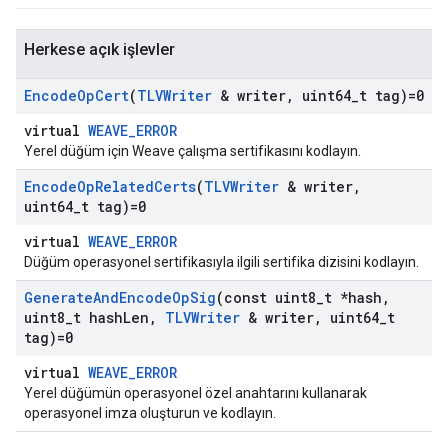
Herkese açık işlevler
Encode
Op
Cert
(
TLVWriter
& writer
,
uint64
_
t tag)=0
virtual
WEAVE_ERROR
Yerel düğüm için Weave çalışma sertifikasını kodlayın.
Encode
Op
Related
Certs
(
TLVWriter
& writer
,
uint64
_
t tag)=0
virtual
WEAVE_ERROR
Düğüm operasyonel sertifikasıyla ilgili sertifika dizisini kodlayın.
Generate
And
Encode
Op
Sig
(const uint8
_
t *hash
,
uint8
_
t hash
Len
,
TLVWriter
& writer
,
uint64
_
t
tag)=0
virtual
WEAVE_ERROR
Yerel düğümün operasyonel özel anahtarını kullanarak
operasyonel imza oluşturun ve kodlayın.