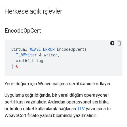
Herkese açık işlevler
Encode
Op
Cert
virtual
WEAVE_ERROR
EncodeOpCert
(
TLVWriter
&
writer
,
uint64_t
tag
)
=
0
Yerel düğüm için Weave çalışma sertifikasını kodlayın.
Uygulama çağrıldığında, bir yerel düğüm operasyonel
sertifikası yazmalıdır. Ardından operasyonel sertifika,
belirtilen etiket kullanılarak sağlanan
TLV
yazıcısına bir
WeaveCertificate yapısı biçiminde yazılmalıdır.