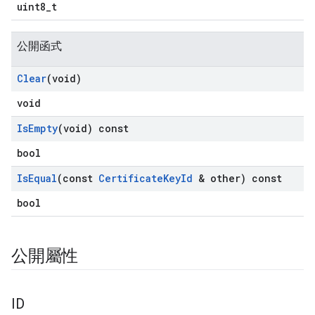
uint8_t
公開函式
Clear
(void)
void
Is
Empty
(void) const
bool
Is
Equal
(const
Certificate
Key
Id
& other) const
bool
公開屬性
ID