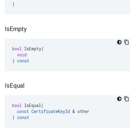
)
Is
Empty
bool
IsEmpty
(
void
)
const
Is
Equal
bool
IsEqual
(
const
CertificateKeyId
&
other
)
const