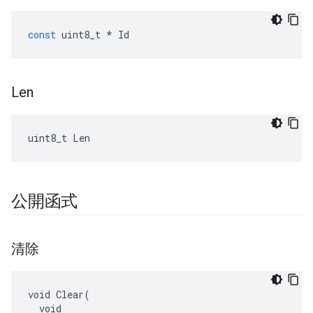
const
uint8_t
*
Id
Len
uint8_t Len
公開函式
清除
void Clear(

  void
