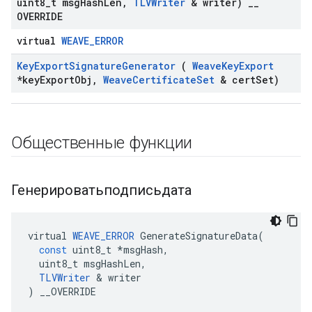
uint8
_
t msg
Hash
Len
,
TLVWriter
& writer)
_
_
OVERRIDE
virtual
WEAVE_ERROR
Key
Export
Signature
Generator
(
Weave
Key
Export
*key
Export
Obj
,
Weave
Certificate
Set
& cert
Set)
Общественные функции
Генерироватьподписьдата
virtual
WEAVE_ERROR
GenerateSignatureData
(
const
uint8_t
*
msgHash
,
uint8_t
msgHashLen
,
TLVWriter
&
writer
)
__OVERRIDE