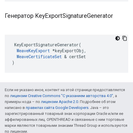
Генератор Key
Export
Signature
Generator
 KeyExportSignatureGenerator(

WeaveKeyExport
 *keyExportObj,

WeaveCertificateSet
 & certSet

)
Если не указано иное, контент на этой странице предоставляется
по
лицензии Creative Commons "С указанием авторства 4.0"
, а
примеры кода – по
лицензии Apache 2.0
. Подробнее об этом
написано в
правилах сайта Google Developers
. Java – это
зарегистрированный товарный знак корпорации Oracle и/или ее
аффилированных лиц. OPENTHREAD и связанные с ним торговые
марки являются товарными знаками Thread Group и используются
по лицензии.