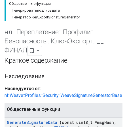
Общественные функции
Генерироватьподписьдата
Генератор KeyExportSignatureGenerator
нл
::
Переплетение
::
Профили
::
Безопасность
::
КлючЭкспорт
::
_
_
ФИНАЛ
Краткое содержание
Наследование
Наследуется от:
nl::Weave::Profiles::Security::WeaveSignatureGeneratorBase
Общественные функции
Generate
Signature
Data
(const uint8
_
t *msg
Hash
,