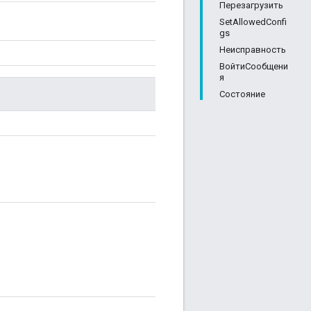
Перезагрузить
SetAllowedConfi
gs
Неисправность
ВойтиСообщени
я
Состояние