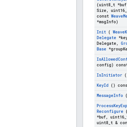
(uint8
_
t *buf
Size
,
uint16
_
const
Weave
M
*msg
Info)
Init
(
Weave
Delegate
*ke
Delegate
,
Gr
Base
*group
K
Is
Allowed
Con
config) cons
Is
Initiator
(
Key
Id
() con
Message
Info
(
Process
Key
Ex
Reconfigure
(
*buf
,
uint16
_
uint8
_
t & co