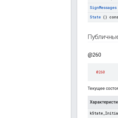
Sign
Messages
State
() con
Публичны
@260
@260
Текущее состо
Характеристи
k
State
_
Initi