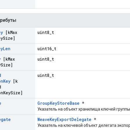
трибуты
ey
[k
Max
uint8_t
ey
Size]
ey
Len
uint16_t
y
[k
Max
uint8_t
y
Size]
d
uint8_t
on
Key
[k
d
on
Key
Size]
e
GroupKeyStoreBase
*
Указатель на объект хранилища ключей групп
egate
WeaveKeyExportDelegate
*
Указатель на ключевой объект делегата экспор