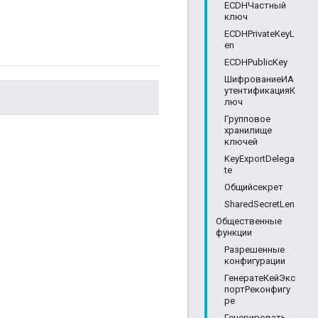
ECDHЧастный
ключ
ECDHPrivateKeyL
en
ECDHPublicKey
ШифрованиеИА
утентификацияК
люч
Групповое
хранилище
ключей
KeyExportDelega
te
Общийсекрет
SharedSecretLen
Общественные
функции
Разрешенные
конфигурации
ГенератеКейЭкс
портРеконфигу
ре
Генерировать