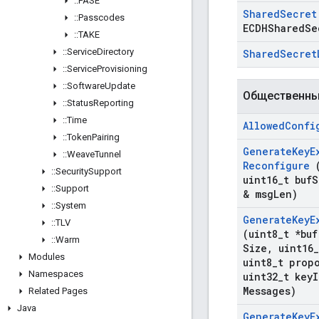
::
PASE
Shared
Secret
::
Passcodes
ECDHShared
Se
::
TAKE
::
Service
Directory
Shared
Secret
::
Service
Provisioning
::
Software
Update
Общественны
::
Status
Reporting
::
Time
Allowed
Confi
::
Token
Pairing
Generate
Key
E
::
Weave
Tunnel
Reconfigure
(
::
Security
Support
uint16
_
t buf
S
::
Support
& msg
Len)
::
System
Generate
Key
E
::
TLV
(uint8
_
t *buf
::
Warm
Size
,
uint16
_
Modules
uint8
_
t prop
Namespaces
uint32
_
t key
I
Messages)
Related Pages
Java
Generate
Key
E