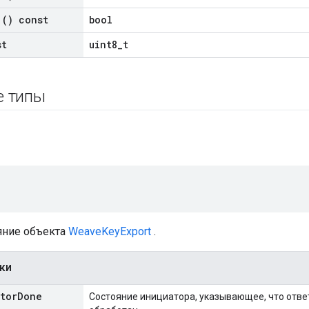
() const
bool
st
uint8_t
е типы
яние объекта
WeaveKeyExport
.
ки
ator
Done
Состояние инициатора, указывающее, что отве