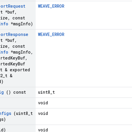
port
Request
WEAVE_ERROR
_
t *buf
,
Size
,
const
Info
*msg
Info)
port
Response
WEAVE_ERROR
_
t *buf
,
Size
,
const
Info
*msg
Info
,
orted
Key
Buf
,
orted
Key
Buf
t & exported
2
_
t &
d)
ig
() const
uint8_t
void
nfigs
(uint8
_
t
void
gs)
id)
void