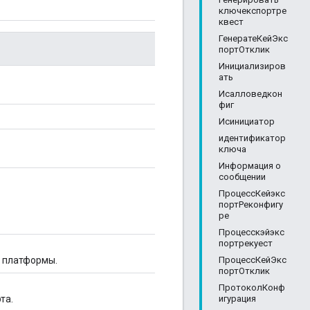
ключекспортре
квест
ГенератеКейЭкс
портОтклик
Инициализиров
ать
Исалловедкон
фиг
Исинициатор
идентификатор
ключа
Информация о
сообщении
ПроцессКейэкс
портРеконфигу
ре
Процесскэйэкс
портрекуест
ПроцессКейЭкс
ы платформы.
портОтклик
ПротоколКонф
игурация
та.