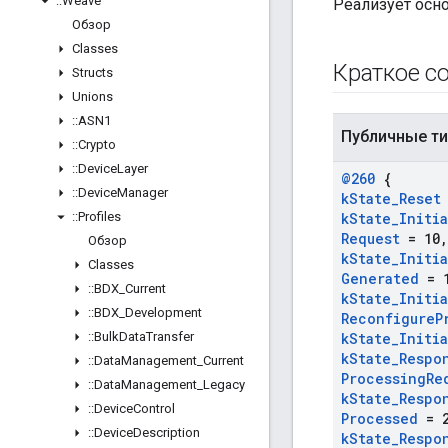
::
Weave
Реализует осн
Обзор
Classes
Краткое с
Structs
Unions
::
ASN1
Публичные т
::
Crypto
::
Device
Layer
@260
{
::
Device
Manager
k
State
_
Reset
::
Profiles
k
State
_
Initi
Request
= 10
,
Обзор
k
State
_
Initi
Classes
Generated
= 
::
BDX
_
Current
k
State
_
Initi
::
BDX
_
Development
Reconfigure
P
::
Bulk
Data
Transfer
k
State
_
Initi
k
State
_
Respo
::
Data
Management
_
Current
Processing
Re
::
Data
Management
_
Legacy
k
State
_
Respo
::
Device
Control
Processed
= 2
::
Device
Description
k
State
_
Respo