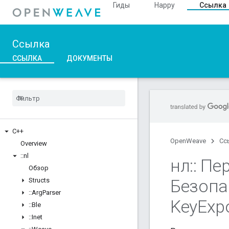
Гиды
Happy
Ссылка
Ссылка
ССЫЛКА
ДОКУМЕНТЫ
C++
OpenWeave
Сс
Overview
::
nl
нл
::
Пер
Обзор
Безопа
Structs
::
Arg
Parser
Key
Exp
::
Ble
::
Inet