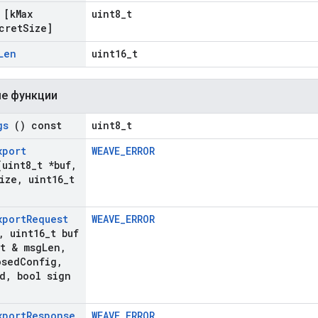
[k
Max
uint8_t
cret
Size]
Len
uint16_t
е функции
gs
() const
uint8_t
xport
WEAVE_ERROR
uint8
_
t *buf
,
ize
,
uint16
_
t
xport
Request
WEAVE_ERROR
,
uint16
_
t buf
t & msg
Len
,
osed
Config
,
d
,
bool sign
xport
Response
WEAVE_ERROR