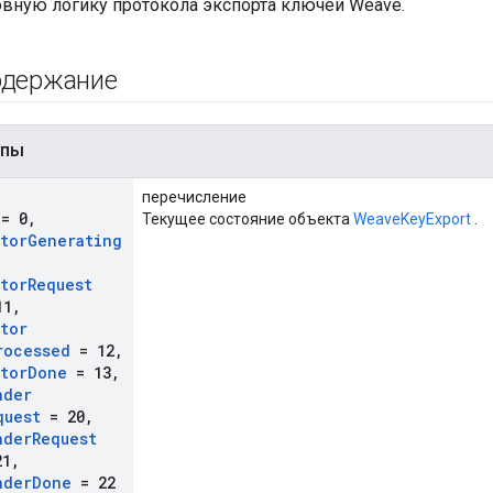
овную логику протокола экспорта ключей Weave.
одержание
ипы
перечисление
= 0
,
Текущее состояние объекта
WeaveKeyExport
.
ator
Generating
ator
Request
11
,
ator
rocessed
= 12
,
ator
Done
= 13
,
nder
quest
= 20
,
nder
Request
1
,
nder
Done
= 22