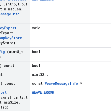
,
uint16
_
t buf
t & msg
Len
,
essage
Info
Key
Export
void
y
Export
oup
Key
Store
ey
Store)
fig
(uint8
_
t
bool
t
) const
bool
st
uint32_t
) const
const
WeaveMessageInfo
*
port
WEAVE_ERROR
const uint8
_
t
t msg
Size
,
nfig)