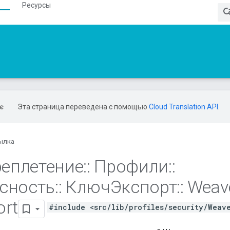
Ресурсы
Эта страница переведена с помощью
Cloud Translation API
.
ылка
еплетение
::
Профили
::
сность
::
КлючЭкспорт
::
Weav
ort
#include <src/lib/profiles/security/Weav