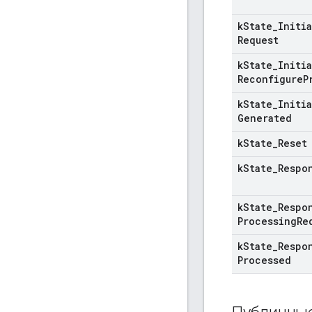
k
State
_
Initi
Request
k
State
_
Initi
Reconfigure
P
k
State
_
Initi
Generated
k
State
_
Reset
k
State
_
Respo
k
State
_
Respo
Processing
Re
k
State
_
Respo
Processed