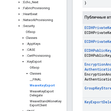
::
Echo
_
Next
}
::
Fabric
Provisioning
::
Heartbeat
Публичные а
::
Network
Provisioning
::
Security
ECDHPrivate
K
Обзор
ECDHPrivate
K
Classes
ECDHPrivate
K
::
App
Keys
::
CASE
ECDHPublic
Ke
ECDHPublic
Ke
::
Cert
Provisioning
::
Key
Export
Encryption
An
Обзор
Authenticati
Classes
Encryption
An
Authenticati
_
_
FINAL
Weave
Key
Export
Group
Key
Stor
Weave
Key
Export
Delegate
Weave
Stand
Alone
Key
Key
Export
Del
Export
Client