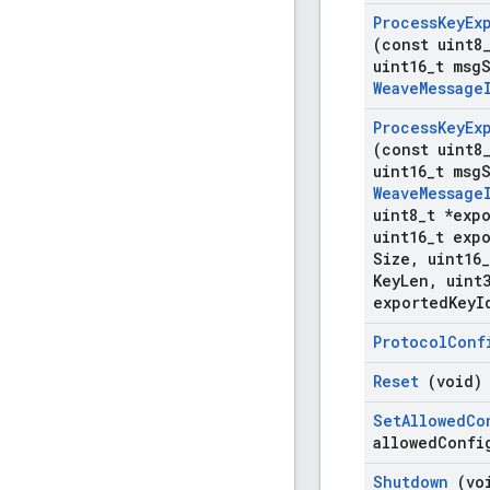
Process
Key
Ex
(const uint8
uint16
_
t msg
Weave
Message
Process
Key
Ex
(const uint8
uint16
_
t msg
Weave
Message
uint8
_
t *exp
uint16
_
t exp
Size
,
uint16
_
Key
Len
,
uint3
exported
Key
I
Protocol
Conf
Reset
(void)
Set
Allowed
Co
allowed
Confi
Shutdown
(vo