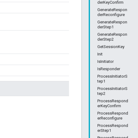
derKeyConfirm
GenerateRespon
derReconfigure
GenerateRespon
derStep1
GenerateRespon
derStep2
GetSessionKey
Init
IsInitiator
IsResponder
ProcessInitiatorS
tep1
ProcessInitiatorS
tep2
ProcessRespond
erKeyConfirm
ProcessRespond
erReconfigure
ProcessRespond
erStep1
ProcessRespond