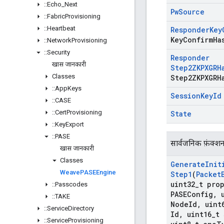
::
Echo
_
Next
Pw
Source
::
Fabric
Provisioning
::
Heartbeat
Responder
Key
Key
Confirm
Ha
::
Network
Provisioning
::
Security
Responder
खास जानकारी
Step2ZKPXGRH
Classes
Step2ZKPXGRH
::
App
Keys
Session
Key
Id
::
CASE
::
Cert
Provisioning
State
::
Key
Export
::
PASE
सार्वजनिक फ़ंक्श
खास जानकारी
Classes
Generate
Init
Weave
PASEEngine
Step1
(
Packet
uint32
_
t pro
::
Passcodes
PASEConfig
,
u
::
TAKE
Node
Id
,
uint
::
Service
Directory
Id
,
uint16
_
t 
::
Service
Provisioning