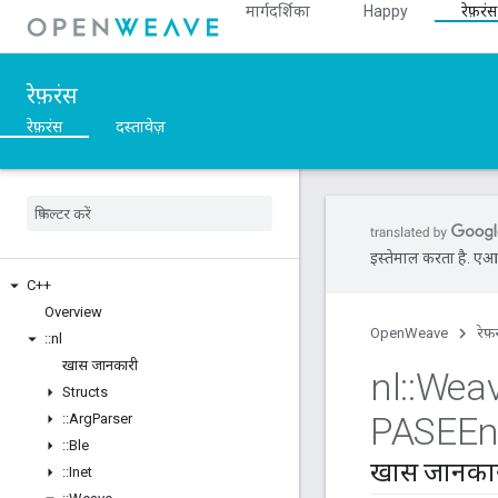
मार्गदर्शिका
Happy
रेफ़रंस
रेफ़रंस
रेफ़रंस
दस्तावेज़
इस्तेमाल करता है. एआई 
C++
Overview
OpenWeave
रेफ़
::
nl
खास जानकारी
nl
::
Wea
Structs
PASEEn
::
Arg
Parser
::
Ble
खास जानका
::
Inet