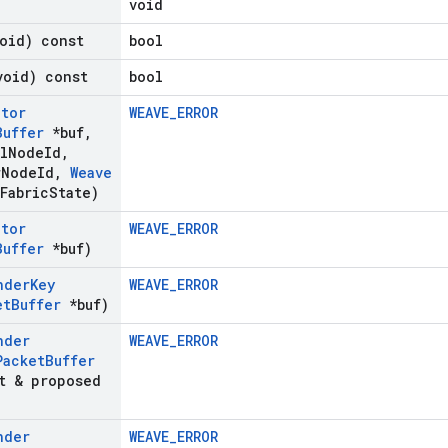
void
oid) const
bool
void) const
bool
ator
WEAVE_ERROR
Buffer
*buf
,
l
Node
Id
,
r
Node
Id
,
Weave
Fabric
State)
ator
WEAVE_ERROR
Buffer
*buf)
nder
Key
WEAVE_ERROR
et
Buffer
*buf)
nder
WEAVE_ERROR
Packet
Buffer
t & proposed
nder
WEAVE_ERROR