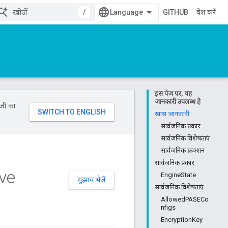
/
GITHUB
प्रवेश करें
इस पेज पर, यह
जानकारी उपलब्ध है
ॉजी का
खास जानकारी
सार्वजनिक प्रकार
सार्वजनिक विशेषताएं
सार्वजनिक फ़ंक्शन
सार्वजनिक प्रकार
ve
EngineState
सुझाव भेजें
सार्वजनिक विशेषताएं
AllowedPASECo
nfigs
EncryptionKey