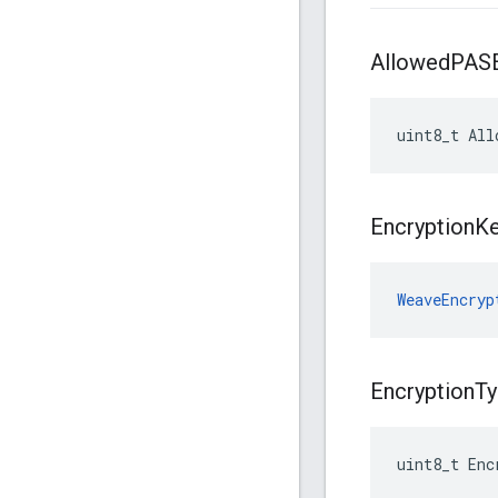
Allowed
PASE
uint8_t All
Encryption
K
WeaveEncryp
Encryption
Ty
uint8_t Enc