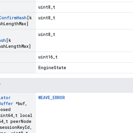
uint8_t
Confirm
Hash
[k
uint8_t
sh
Length
Max]
uint8_t
ash
[k
ash
Length
Max]
uint16_t
EngineState
न
iator
WEAVE_ERROR
Buffer
*buf
,
posed
int64
_
t local
64
_
t peer
Node
session
Key
Id
,