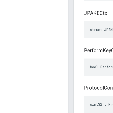
JPAKECtx
struct JPAK
Perform
Key
bool Perfor
Protocol
Con
uint32_t Pr