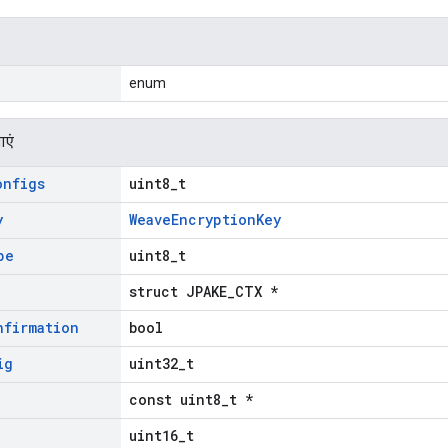
enum
ाएं
onfigs
uint8_t
y
WeaveEncryptionKey
pe
uint8_t
struct JPAKE_CTX *
nfirmation
bool
ig
uint32_t
const uint8_t *
uint16_t