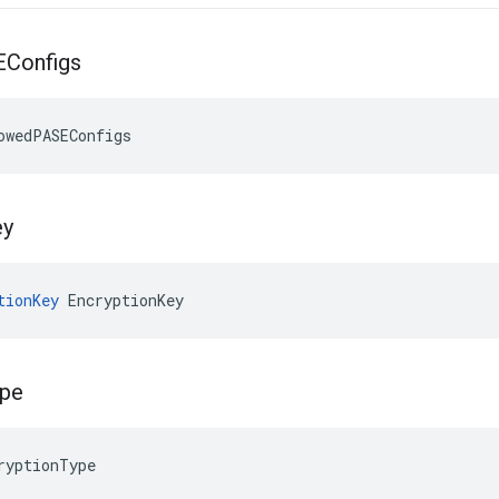
Configs
owedPASEConfigs
ey
tionKey
 EncryptionKey
pe
ryptionType