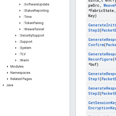
uint8
_
t enc
T
::
Software
Update
pw
Src
,
Weave
*Fabric
State
,
::
Status
Reporting
Key)
::
Time
::
Token
Pairing
Generate
Init
::
Weave
Tunnel
Step2
(
Packet
::
Security
Support
Generate
Resp
::
Support
Confirm
(
Pack
::
System
Generate
Resp
::
TLV
Reconfigure
(
::
Warm
*buf)
Modules
Namespaces
Generate
Resp
Step1
(
Packet
Related Pages
Java
Generate
Resp
Step2
(
Packet
Get
Session
Ke
Encryption
Ke