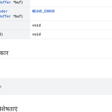
Buffer
*buf)
nder
WEAVE_ERROR
Buffer
*buf)
void
d)
void
रकार
e
िशेषताएं