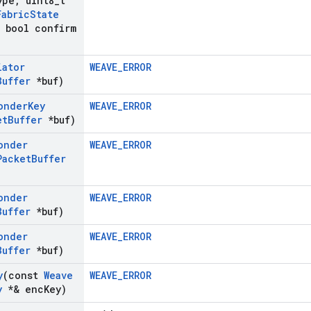
ype
,
uint8
_
t
Fabric
State
bool confirm
iator
WEAVE_ERROR
Buffer
*buf)
onder
Key
WEAVE_ERROR
et
Buffer
*buf)
onder
WEAVE_ERROR
Packet
Buffer
onder
WEAVE_ERROR
Buffer
*buf)
onder
WEAVE_ERROR
Buffer
*buf)
y
(const
Weave
WEAVE_ERROR
y
*& enc
Key)