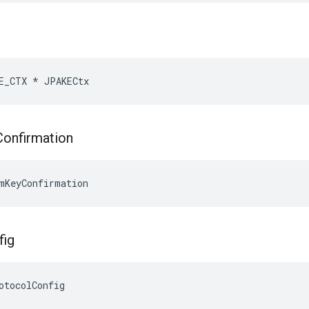
E_CTX * JPAKECtx
Confirmation
mKeyConfirmation
fig
otocolConfig