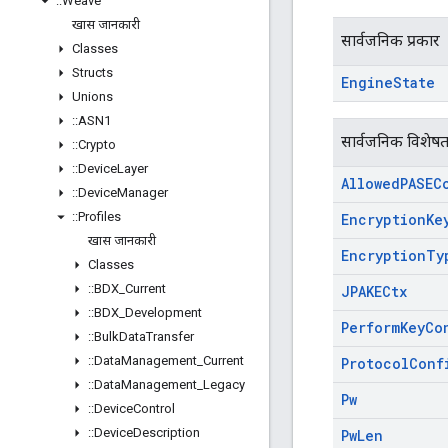
::
Weave
खास जानकारी
सार्वजनिक प्रकार
Classes
Structs
Engine
State
Unions
::
ASN1
सार्वजनिक विशेषत
::
Crypto
::
Device
Layer
Allowed
PASEC
::
Device
Manager
::
Profiles
Encryption
Ke
खास जानकारी
Encryption
Ty
Classes
::
BDX
_
Current
JPAKECtx
::
BDX
_
Development
Perform
Key
Co
::
Bulk
Data
Transfer
::
Data
Management
_
Current
Protocol
Conf
::
Data
Management
_
Legacy
Pw
::
Device
Control
::
Device
Description
Pw
Len