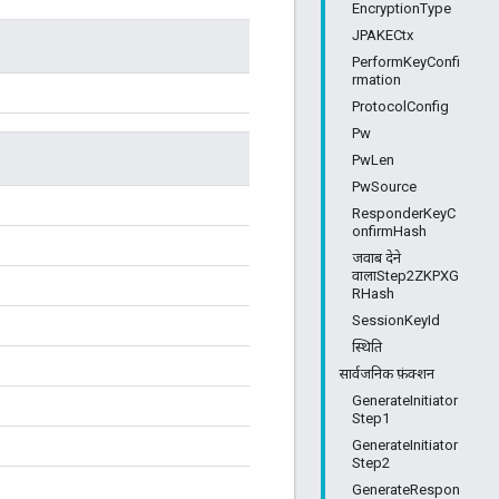
EncryptionType
JPAKECtx
PerformKeyConfi
rmation
ProtocolConfig
Pw
PwLen
PwSource
ResponderKeyC
onfirmHash
जवाब देने
वालाStep2ZKPXG
RHash
SessionKeyId
स्थिति
सार्वजनिक फ़ंक्शन
GenerateInitiator
Step1
GenerateInitiator
Step2
GenerateRespon