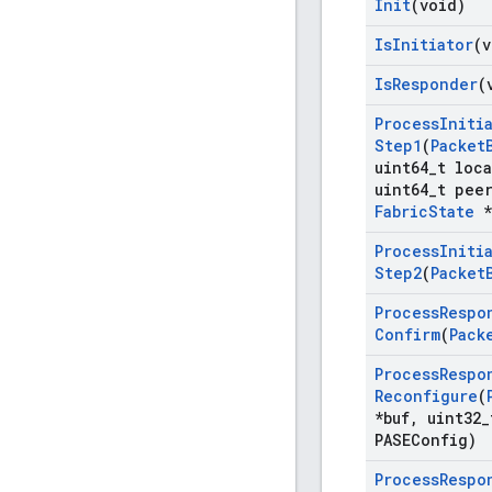
Init
(void)
Is
Initiator
(v
Is
Responder
(
Process
Initi
Step1
(
Packet
uint64
_
t loca
uint64
_
t pee
Fabric
State
*
Process
Initi
Step2
(
Packet
Process
Respo
Confirm
(
Pack
Process
Respo
Reconfigure
(
*buf
,
uint32
_
PASEConfig)
Process
Respo