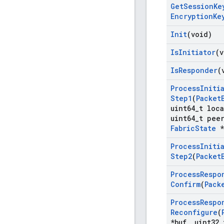
Get
Session
Ke
Encryption
Ke
Init
(void)
Is
Initiator
(v
Is
Responder
(
Process
Initi
Step1
(
Packet
uint64
_
t loca
uint64
_
t pee
Fabric
State
*
Process
Initi
Step2
(
Packet
Process
Respo
Confirm
(
Pack
Process
Respo
Reconfigure
(
*buf
,
uint32
_