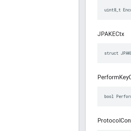
uint8_t Enc
JPAKECtx
struct JPAK
Perform
Key
bool Perfor
Protocol
Con