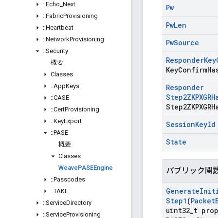
::
Echo
_
Next
Pw
::
Fabric
Provisioning
Pw
Len
::
Heartbeat
::
Network
Provisioning
Pw
Source
::
Security
Responder
Key
概要
Key
Confirm
Ha
Classes
::
App
Keys
Responder
Step2ZKPXGRH
::
CASE
Step2ZKPXGRH
::
Cert
Provisioning
::
Key
Export
Session
Key
Id
::
PASE
State
概要
Classes
Weave
PASEEngine
パブリック関
::
Passcodes
Generate
Init
::
TAKE
Step1
(
Packet
::
Service
Directory
uint32
_
t pro
::
Service
Provisioning