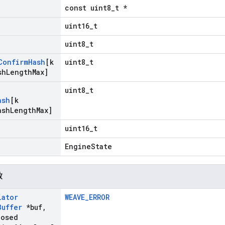
const uint8_t *
uint16_t
uint8_t
Confirm
Hash
[k
uint8_t
sh
Length
Max]
uint8_t
ash
[k
ash
Length
Max]
uint16_t
EngineState
数
iator
WEAVE_ERROR
Buffer
*buf
,
posed