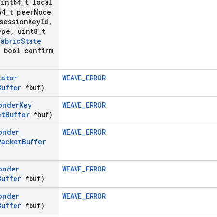
int64
_
t local
64
_
t peer
Node
session
Key
Id
,
ype
,
uint8
_
t
Fabric
State
bool confirm
iator
WEAVE_ERROR
Buffer
*buf)
onder
Key
WEAVE_ERROR
et
Buffer
*buf)
onder
WEAVE_ERROR
Packet
Buffer
onder
WEAVE_ERROR
Buffer
*buf)
onder
WEAVE_ERROR
Buffer
*buf)