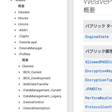
Weave
P
::
Weave
概要
概要
Classes
Structs
Unions
パブリック タ
::
ASN1
::
Crypto
Engine
State
::
Device
Layer
::
Device
Manager
パブリック属
::
Profiles
概要
Allowed
PASEC
Classes
Encryption
Ke
::
BDX
_
Current
::
BDX
_
Development
Encryption
Ty
::
Bulk
Data
Transfer
JPAKECtx
::
Data
Management
_
Current
::
Data
Management
_
Legacy
Perform
Key
Co
::
Device
Control
Protocol
Conf
::
Device
Description