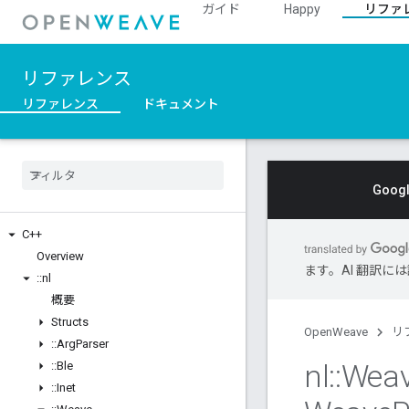
ガイド
Happy
リファ
リファレンス
リファレンス
ドキュメント
Goo
C++
Overview
ます。AI 翻訳
::
nl
概要
Structs
OpenWeave
リ
::
Arg
Parser
nl
::
Wea
::
Ble
::
Inet