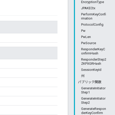
EncryptionType
JPAKECtx
PerformKeyConfi
rmation
ProtocolConfig
Pw
PwLen
PwSource
ResponderKeyC
onfirmHash
ResponderStep2
ZKPXGRHash
SessionKeyId
州
パブリック関数
GenerateInitiator
Step1
GenerateInitiator
Step2
GenerateRespon
derKeyConfirm