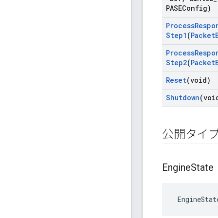
PASEConfig)
Process
Respo
Step1
(
Packet
Process
Respo
Step2
(
Packet
Reset
(void)
Shutdown
(voi
公開タイ
Engine
State
 EngineStat