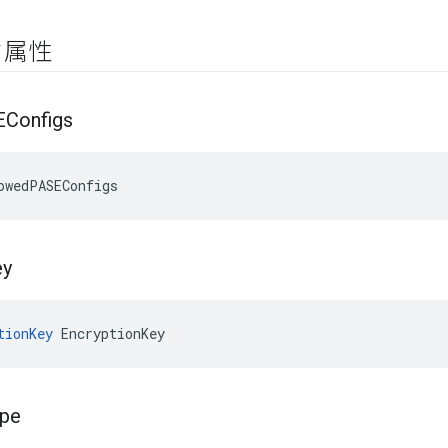
ク属性
Configs
owedPASEConfigs
ey
tionKey
 EncryptionKey
pe