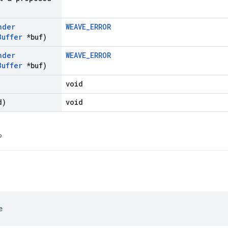
nder
WEAVE_ERROR
Buffer
*buf)
nder
WEAVE_ERROR
Buffer
*buf)
void
d)
void
プ
e