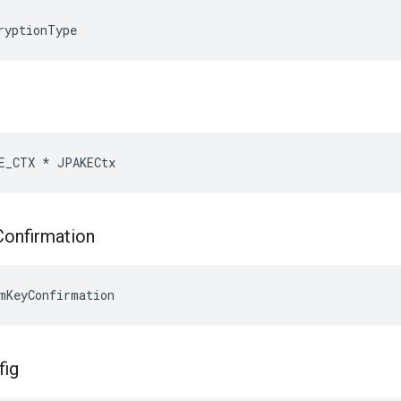
ryptionType
E_CTX * JPAKECtx
Confirmation
mKeyConfirmation
fig