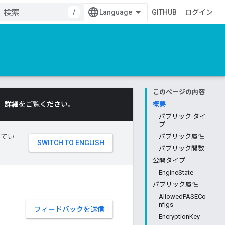
/
GITHUB
ログイン
このページの内容
。
詳細
をご覧ください。
概要
パブリック タイ
プ
してい
パブリック属性
パブリック関数
公開タイプ
EngineState
パブリック属性
AllowedPASECo
nfigs
フィードバックを送信
EncryptionKey