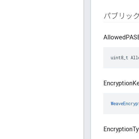
パブリッ
Allowed
PASE
uint8_t All
Encryption
K
WeaveEncryp
Encryption
Ty