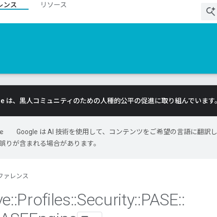
レンス
リソース
gle は、黒人コミュニティのための人種的公平の促進に取り組んでいます
Google は AI 技術を使用して、コンテンツをご希望の言語に翻訳
には誤りが含まれる場合があります。
ファレンス
ve
::
Profiles
::
Security
::
PASE
::