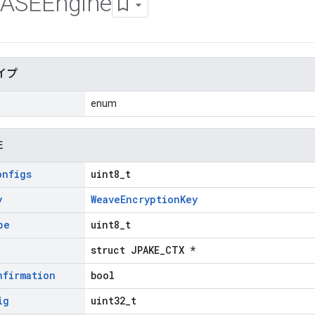
ASEEngine
イプ
enum
性
onfigs
uint8_t
y
WeaveEncryptionKey
pe
uint8_t
struct JPAKE_CTX *
nfirmation
bool
ig
uint32_t