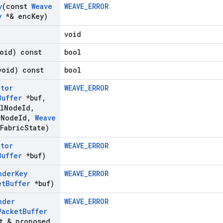
y
(const
Weave
WEAVE_ERROR
y
*& enc
Key)
void
oid) const
bool
void) const
bool
ator
WEAVE_ERROR
Buffer
*buf
,
l
Node
Id
,
r
Node
Id
,
Weave
Fabric
State)
ator
WEAVE_ERROR
Buffer
*buf)
nder
Key
WEAVE_ERROR
et
Buffer
*buf)
nder
WEAVE_ERROR
Packet
Buffer
t & proposed