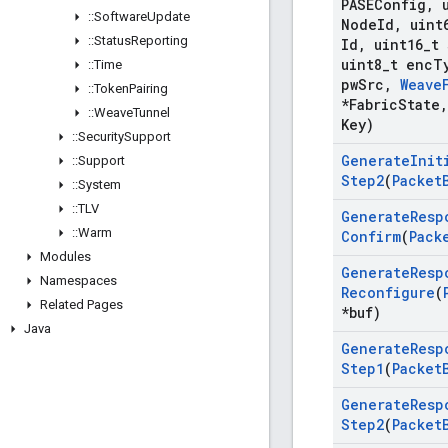
PASEConfig
,
u
::
Software
Update
Node
Id
,
uint
::
Status
Reporting
Id
,
uint16
_
t 
uint8
_
t enc
T
::
Time
pw
Src
,
Weave
::
Token
Pairing
*Fabric
State
,
::
Weave
Tunnel
Key)
::
Security
Support
Generate
Init
::
Support
Step2
(
Packet
::
System
::
TLV
Generate
Resp
::
Warm
Confirm
(
Pack
Modules
Generate
Resp
Namespaces
Reconfigure
(
Related Pages
*buf)
Java
Generate
Resp
Step1
(
Packet
Generate
Resp
Step2
(
Packet