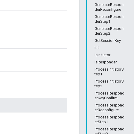
GenerateRespon
derReconfigure
GenerateRespon
derStep1
GenerateRespon
derStep2
GetSessionKey
init
IsInitiator
IsResponder
ProcessInitiatorS
tep1
ProcessInitiatorS
tep2
ProcessRespond
erKeyConfirm
ProcessRespond
erReconfigure
ProcessRespond
erStep1
ProcessRespond
erStep2