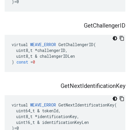
)=0
Get
Challenger
ID
virtual
WEAVE_ERROR
GetChallengerID
(
uint8_t
*
challengerID
,
uint8_t
&
challengerIDLen
)
const
=
0
Get
Next
Identification
Key
virtual 
WEAVE_ERROR
 GetNextIdentificationKey(

  uint64_t & tokenId,

  uint8_t *identificationKey,

  uint16_t & identificationKeyLen

)=0