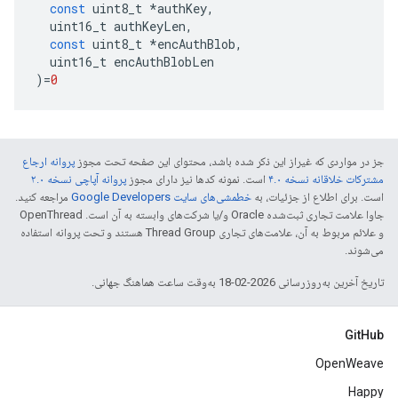
const
uint8_t
*
authKey
,
uint16_t
authKeyLen
,
const
uint8_t
*
encAuthBlob
,
uint16_t
encAuthBlobLen
)
=
0
جز در مواردی که غیراز این ذکر شده باشد، محتوای این صفحه تحت مجوز
پروانه ارجاع
مشترکات خلاقانه نسخه ۴.۰
است. نمونه کدها نیز دارای مجوز
پروانه آپاچی نسخه ۲.۰
است. برای اطلاع از جزئیات، به
خطمشی‌های سایت Google Developers‏
مراجعه کنید.
جاوا علامت تجاری ثبت‌شده Oracle و/یا شرکت‌های وابسته به آن است. ‫OpenThread
و علائم مربوط به آن، علامت‌های تجاری Thread Group هستند و تحت پروانه استفاده
می‌شوند.
تاریخ آخرین به‌روزرسانی 2026-02-18 به‌وقت ساعت هماهنگ جهانی.
GitHub
OpenWeave
Happy