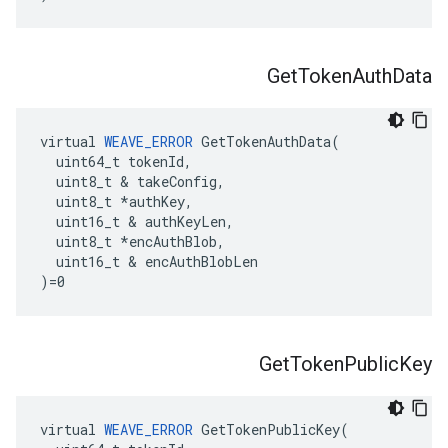
Get
Token
Auth
Data
virtual 
WEAVE_ERROR
 GetTokenAuthData(

  uint64_t tokenId,

  uint8_t & takeConfig,

  uint8_t *authKey,

  uint16_t & authKeyLen,

  uint8_t *encAuthBlob,

  uint16_t & encAuthBlobLen

)=0
Get
Token
Public
Key
virtual 
WEAVE_ERROR
 GetTokenPublicKey(
