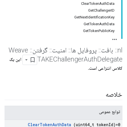
ClearTokenAuthData
GetChallengerID
GetNextIdentificationKey
GetTokenAuthData
GetTokenPublicKey
nl
::
بافت
::
پروفایل ها
::
امنیت
::
گرفتن
::
Weave
TAKEChallenger
Auth
Delegate
این یک
کلاس انتزاعی است.
خلاصه
توابع عمومی
Clear
Token
Auth
Data
(uint64
_
t token
Id)=0