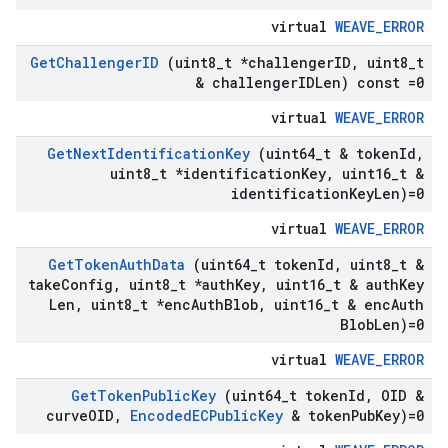
virtual
WEAVE_ERROR
Get
Challenger
ID
(uint8
_
t *challenger
ID
,
uint8
_
t
& challenger
IDLen) const =0
virtual
WEAVE_ERROR
Get
Next
Identification
Key
(uint64
_
t & token
Id
,
uint8
_
t *identification
Key
,
uint16
_
t &
identification
Key
Len)=0
virtual
WEAVE_ERROR
Get
Token
Auth
Data
(uint64
_
t token
Id
,
uint8
_
t &
take
Config
,
uint8
_
t *auth
Key
,
uint16
_
t & auth
Key
Len
,
uint8
_
t *enc
Auth
Blob
,
uint16
_
t & enc
Auth
Blob
Len)=0
virtual
WEAVE_ERROR
Get
Token
Public
Key
(uint64
_
t token
Id
,
OID &
curve
OID
,
Encoded
ECPublic
Key
& token
Pub
Key)=0