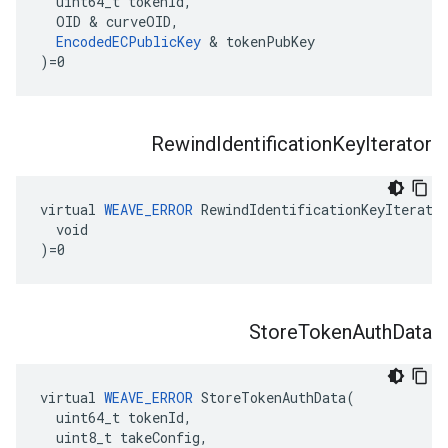
  uint64_t tokenId,

  OID & curveOID,

EncodedECPublicKey
 & tokenPubKey

)=0
Rewind
Identification
Key
Iterator
virtual 
WEAVE_ERROR
 RewindIdentificationKeyIterator
  void

)=0
Store
Token
Auth
Data
virtual
WEAVE_ERROR
StoreTokenAuthData
(
uint64_t
tokenId
,
uint8_t
takeConfig
,