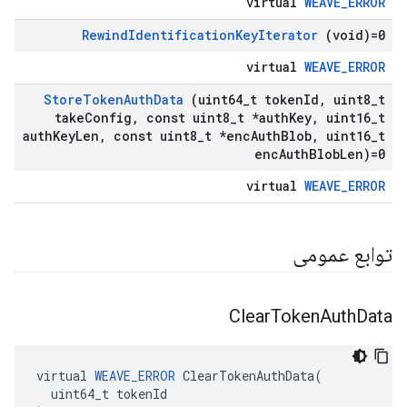
virtual
WEAVE_ERROR
Rewind
Identification
Key
Iterator
(void)=0
virtual
WEAVE_ERROR
Store
Token
Auth
Data
(uint64
_
t token
Id
,
uint8
_
t
take
Config
,
const uint8
_
t *auth
Key
,
uint16
_
t
auth
Key
Len
,
const uint8
_
t *enc
Auth
Blob
,
uint16
_
t
enc
Auth
Blob
Len)=0
virtual
WEAVE_ERROR
توابع عمومی
Clear
Token
Auth
Data
virtual 
WEAVE_ERROR
 ClearTokenAuthData(

  uint64_t tokenId
