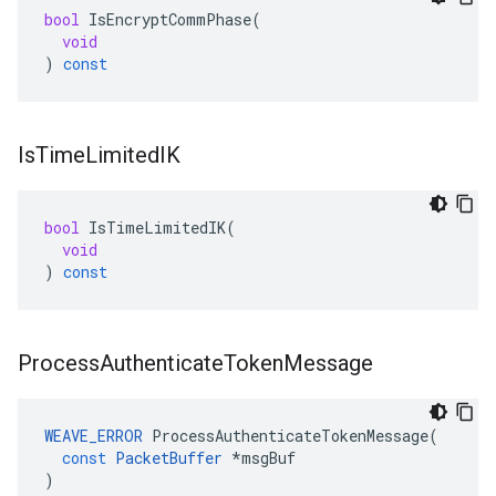
bool
IsEncryptCommPhase
(
void
)
const
Is
Time
Limited
IK
bool
IsTimeLimitedIK
(
void
)
const
Process
Authenticate
Token
Message
WEAVE_ERROR
ProcessAuthenticateTokenMessage
(
const
PacketBuffer
*
msgBuf
)