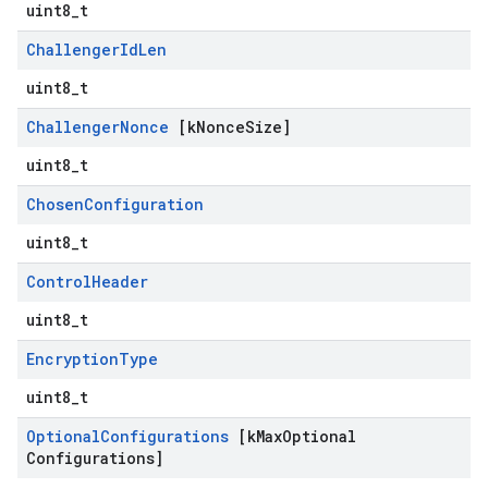
uint8_t
Challenger
Id
Len
uint8_t
Challenger
Nonce
[k
Nonce
Size]
uint8_t
Chosen
Configuration
uint8_t
Control
Header
uint8_t
Encryption
Type
uint8_t
Optional
Configurations
[k
Max
Optional
Configurations]