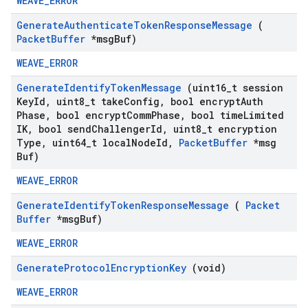
WEAVE_ERROR
Generate
Authenticate
Token
Response
Message
(
Packet
Buffer
*msg
Buf)
WEAVE_ERROR
Generate
Identify
Token
Message
(uint16
_
t session
Key
Id
,
uint8
_
t take
Config
,
bool encrypt
Auth
Phase
,
bool encrypt
Comm
Phase
,
bool time
Limited
IK
,
bool send
Challenger
Id
,
uint8
_
t encryption
Type
,
uint64
_
t local
Node
Id
,
Packet
Buffer
*msg
Buf)
WEAVE_ERROR
Generate
Identify
Token
Response
Message
(
Packet
Buffer
*msg
Buf)
WEAVE_ERROR
Generate
Protocol
Encryption
Key
(void)
WEAVE_ERROR