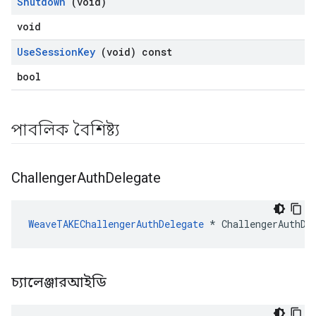
Shutdown
(void)
void
Use
Session
Key
(void) const
bool
পাবলিক বৈশিষ্ট্য
Challenger
Auth
Delegate
WeaveTAKEChallengerAuthDelegate
 * ChallengerAuthDe
চ্যালেঞ্জারআইডি