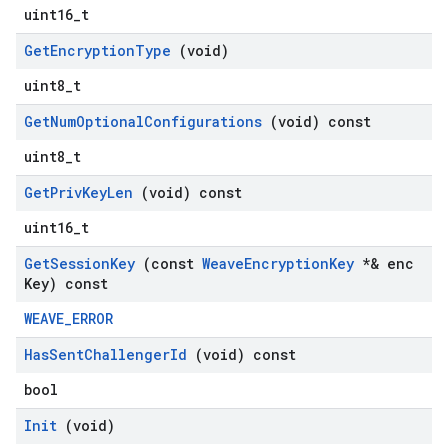
uint16_t
Get
Encryption
Type
(void)
uint8_t
Get
Num
Optional
Configurations
(void) const
uint8_t
Get
Priv
Key
Len
(void) const
uint16_t
Get
Session
Key
(const
Weave
Encryption
Key
*& enc
Key) const
WEAVE_ERROR
Has
Sent
Challenger
Id
(void) const
bool
Init
(void)