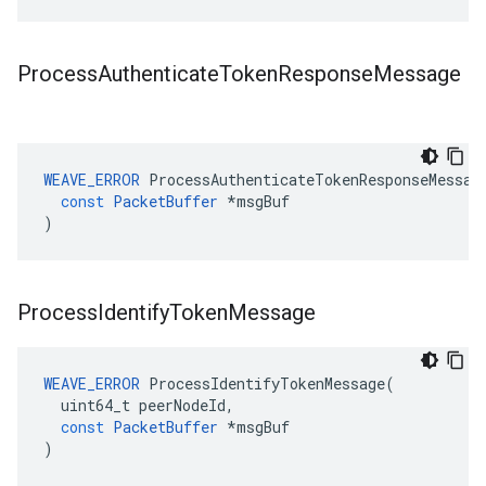
Process
Authenticate
Token
Response
Message
WEAVE_ERROR
ProcessAuthenticateTokenResponseMessag
const
PacketBuffer
*
msgBuf
)
Process
Identify
Token
Message
WEAVE_ERROR
ProcessIdentifyTokenMessage
(
uint64_t
peerNodeId
,
const
PacketBuffer
*
msgBuf
)