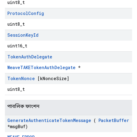
uint8_t
Protocol
Config
uint8_t
Session
Key
Id
uint16_t
Token
Auth
Delegate
WeaveTAKETokenAuthDelegate
*
Token
Nonce
[k
Nonce
Size]
uint8_t
পাবলিক ফাংশন
Generate
Authenticate
Token
Message
(
Packet
Buffer
*msg
Buf)