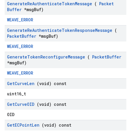
Generate
Re
Authenticate
Token
Message
(
Packet
Buffer
*msg
Buf)
WEAVE_ERROR
Generate
Re
Authenticate
Token
Response
Message
(
Packet
Buffer
*msg
Buf)
WEAVE_ERROR
Generate
Token
Reconfigure
Message
(
Packet
Buffer
*msg
Buf)
WEAVE_ERROR
Get
Curve
Len
(void) const
uint16_t
Get
Curve
OID
(void) const
OID
Get
ECPoint
Len
(void) const