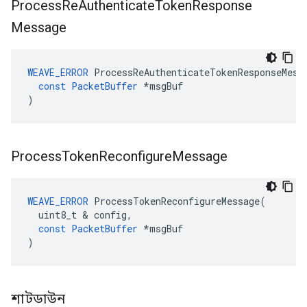
Process
Re
Authenticate
Token
Response
Message
WEAVE_ERROR
ProcessReAuthenticateTokenResponseMess
const
PacketBuffer
*
msgBuf
)
Process
Token
Reconfigure
Message
WEAVE_ERROR
ProcessTokenReconfigureMessage
(
uint8_t
&
config
,
const
PacketBuffer
*
msgBuf
)
শাটডাউন