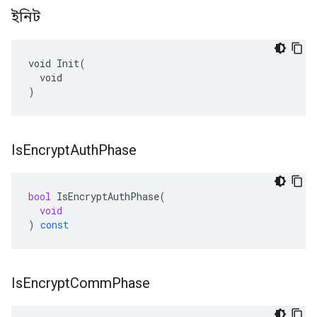
ইনিট
void Init(

  void

)
Is
Encrypt
Auth
Phase
bool
IsEncryptAuthPhase
(
void
)
const
Is
Encrypt
Comm
Phase