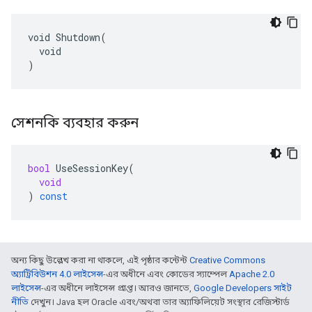
void Shutdown(

  void

)
সেশনকি ব্যবহার করুন
bool
UseSessionKey
(
void
)
const
অন্য কিছু উল্লেখ করা না থাকলে, এই পৃষ্ঠার কন্টেন্ট
Creative Commons
অ্যাট্রিবিউশন 4.0 লাইসেন্স
-এর অধীনে এবং কোডের স্যাম্পেল
Apache 2.0
লাইসেন্স
-এর অধীনে লাইসেন্স প্রাপ্ত। আরও জানতে,
Google Developers সাইট
নীতি
দেখুন। Java হল Oracle এবং/অথবা তার অ্যাফিলিয়েট সংস্থার রেজিস্টার্ড