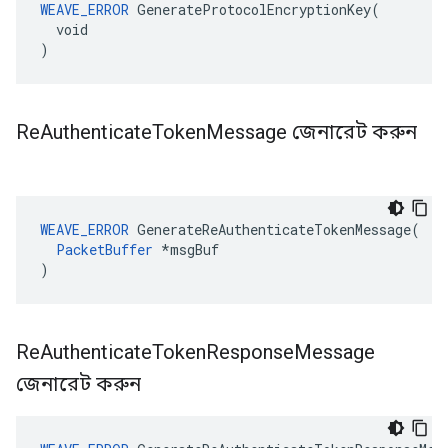
WEAVE_ERROR
 GenerateProtocolEncryptionKey(

  void

)
Re
Authenticate
Token
Message জেনারেট করুন
WEAVE_ERROR
 GenerateReAuthenticateTokenMessage(

PacketBuffer
 *msgBuf

)
Re
Authenticate
Token
Response
Message
জেনারেট করুন