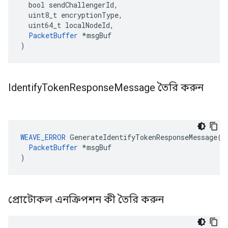
  bool sendChallengerId,

  uint8_t encryptionType,

  uint64_t localNodeId,

PacketBuffer
 *msgBuf

)
Identify
Token
Response
Message তৈরি করুন
WEAVE_ERROR
 GenerateIdentifyTokenResponseMessage(

PacketBuffer
 *msgBuf

)
প্রোটোকল এনক্রিপশন কী তৈরি করুন