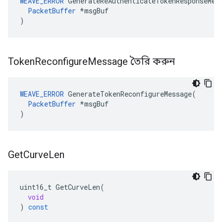
WEAVE_ERROR
 GenerateReAuthenticateTokenResponseMess
PacketBuffer
 *msgBuf

)
Token
Reconfigure
Message তৈরি করুন
WEAVE_ERROR
 GenerateTokenReconfigureMessage(

PacketBuffer
 *msgBuf

)
Get
Curve
Len
uint16_t
GetCurveLen
(
void
)
const