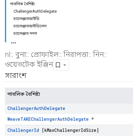
পাবলিক বৈশিষ্ট্য
ChallengerAuthDelegate
চ্যালেঞ্জারআইডি
চ্যালেঞ্জারআইডিলেন
চ্যালেঞ্জার ননস
nl
::
বুনা
::
প্রোফাইল
::
নিরাপত্তা
::
নিন
::
ওয়েভটেক ইঞ্জিন
সারাংশ
পাবলিক বৈশিষ্ট্য
Challenger
Auth
Delegate
WeaveTAKEChallengerAuthDelegate
*
Challenger
Id
[k
Max
Challenger
Id
Size]