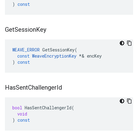
)
const
Get
Session
Key
WEAVE_ERROR
GetSessionKey
(
const
WeaveEncryptionKey
*&
encKey
)
const
Has
Sent
Challenger
Id
bool
HasSentChallengerId
(
void
)
const