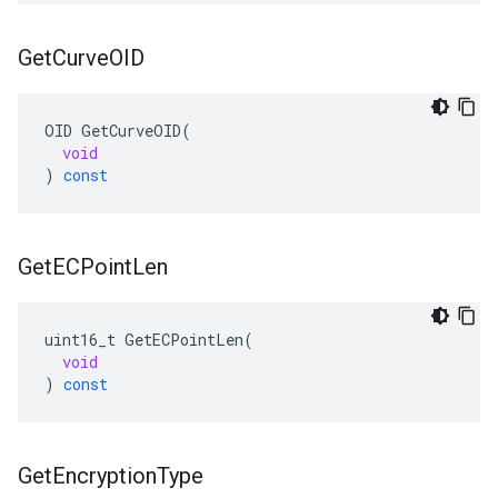
Get
Curve
OID
OID
GetCurveOID
(
void
)
const
Get
ECPoint
Len
uint16_t
GetECPointLen
(
void
)
const
Get
Encryption
Type