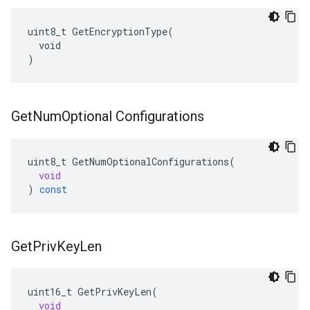
uint8_t GetEncryptionType(

  void

)
Get
Num
Optional Configurations
uint8_t
GetNumOptionalConfigurations
(
void
)
const
Get
Priv
Key
Len
uint16_t
GetPrivKeyLen
(
void