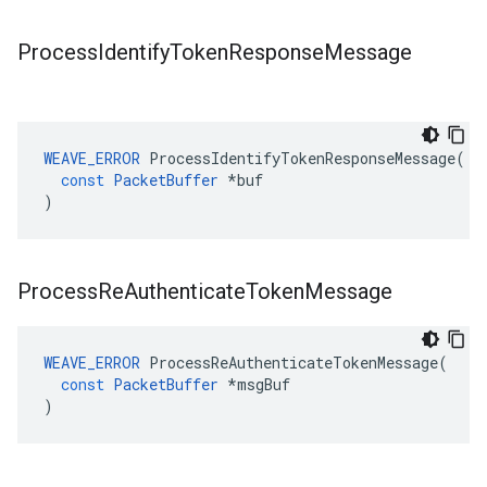
Process
Identify
Token
Response
Message
WEAVE_ERROR
ProcessIdentifyTokenResponseMessage
(
const
PacketBuffer
*
buf
)
Process
Re
Authenticate
Token
Message
WEAVE_ERROR
ProcessReAuthenticateTokenMessage
(
const
PacketBuffer
*
msgBuf
)