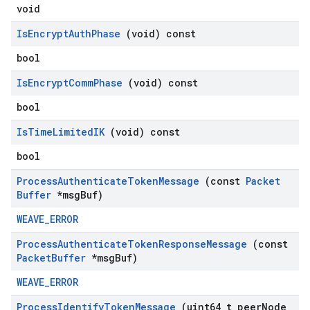
void
Is
Encrypt
Auth
Phase
(void) const
bool
Is
Encrypt
Comm
Phase
(void) const
bool
Is
Time
Limited
IK
(void) const
bool
Process
Authenticate
Token
Message
(const
Packet
Buffer
*msg
Buf)
WEAVE_ERROR
Process
Authenticate
Token
Response
Message
(const
Packet
Buffer
*msg
Buf)
WEAVE_ERROR
Process
Identify
Token
Message
(uint64
_
t peer
Node