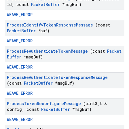
Id
,
const
Packet
Buffer
*msg
Buf)
WEAVE_ERROR
Process
Identify
Token
Response
Message
(const
Packet
Buffer
*buf)
WEAVE_ERROR
Process
Re
Authenticate
Token
Message
(const
Packet
Buffer
*msg
Buf)
WEAVE_ERROR
Process
Re
Authenticate
Token
Response
Message
(const
Packet
Buffer
*msg
Buf)
WEAVE_ERROR
Process
Token
Reconfigure
Message
(uint8
_
t &
config
,
const
Packet
Buffer
*msg
Buf)
WEAVE_ERROR