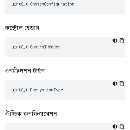
uint8_t ChosenConfiguration
কন্ট্রোল হেডার
uint8_t ControlHeader
এনক্রিপশন টাইপ
uint8_t EncryptionType
ঐচ্ছিক কনফিগারেশন