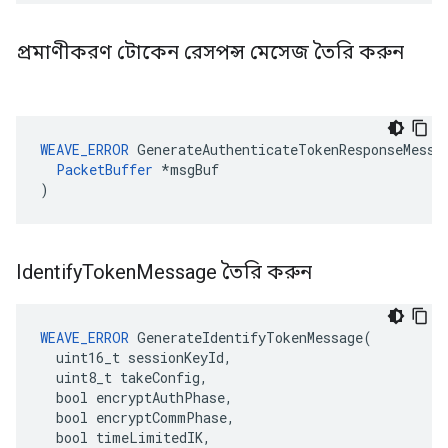
প্রমাণীকরণ টোকেন রেসপন্স মেসেজ তৈরি করুন
WEAVE_ERROR
 GenerateAuthenticateTokenResponseMessag
PacketBuffer
 *msgBuf

)
Identify
Token
Message তৈরি করুন
WEAVE_ERROR
 GenerateIdentifyTokenMessage(

  uint16_t sessionKeyId,

  uint8_t takeConfig,

  bool encryptAuthPhase,

  bool encryptCommPhase,

  bool timeLimitedIK,
