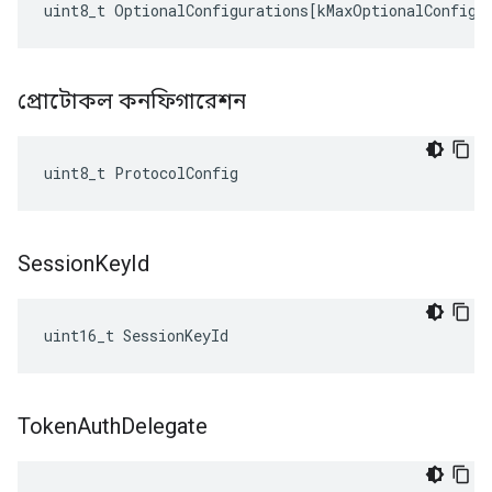
uint8_t
OptionalConfigurations
[
kMaxOptionalConfigu
প্রোটোকল কনফিগারেশন
uint8_t ProtocolConfig
Session
Key
Id
uint16_t SessionKeyId
Token
Auth
Delegate